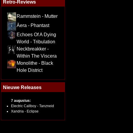
Retro-Reviews
Rammstein - Mutter
Äera - Phantast
Echoes Of A Dying
World - Tribulation
Neckbreakker -
Within The Viscera
Monolithe - Black
Hole District
Nieuwe Releases
7 augustus:
Electric Callboy - Tanzneid
Xandria - Eclipse