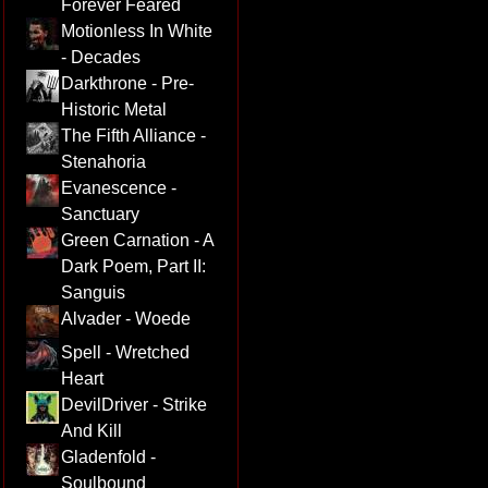
Forever Feared
Motionless In White
- Decades
Darkthrone - Pre-
Historic Metal
The Fifth Alliance -
Stenahoria
Evanescence -
Sanctuary
Green Carnation - A
Dark Poem, Part II:
Sanguis
Alvader - Woede
Spell - Wretched
Heart
DevilDriver - Strike
And Kill
Gladenfold -
Soulbound