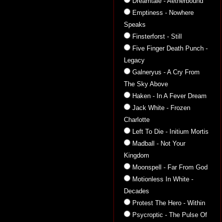
Dreamtale - Aetherbound
Emptiness - Nowhere
Speaks
Finsterforst - Still
Five Finger Death Punch -
Legacy
Galneryus - A Cry From
The Sky Above
Haken - In A Fever Dream
Jack White - Frozen
Charlotte
Left To Die - Initium Mortis
Madball - Not Your
Kingdom
Moonspell - Far From God
Motionless In White -
Decades
Protest The Hero - Within
Psycroptic - The Pulse Of