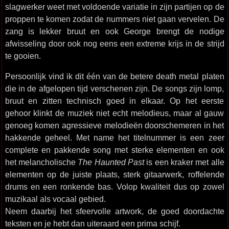
slagwerker weet met voldoende variatie in zijn partijen op de
proppen te komen zodat de nummers niet gaan vervelen. De
zang is lekker bruut en ook George brengt de nodige
afwisseling door ook nog eens een extreme krijs in de strijd
te gooien.
Persoonlijk vind ik dit één van de betere death metal platen
die in de afgelopen tijd verschenen zijn. De songs zijn lomp,
bruut en zitten technisch goed in elkaar. Op het eerste
gehoor klinkt de muziek niet echt melodieus, maar al gauw
genoeg komen agressieve melodieën doorschemeren in het
hakkende geheel. Met name het titelnummer is een zeer
complete en pakkende song met sterke elementen en ook
het melancholische
The Haunted Past
is een kraker met alle
elementen op de juiste plaats, sterk gitaarwerk, roffelende
drums en een ronkende bas. Volop kwaliteit dus op zowel
muzikaal als vocaal gebied.
Neem daarbij het sfeervolle artwork, de goed doordachte
teksten en je hebt dan uiteraard een prima schijf.