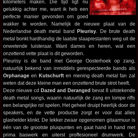
kilometers maken. Die tijd ligt nu
gelukkig achter me, want ik heb een
perfecte manier gevonden om goed
wakker te worden. Namelijk de nieuwe plaat van de
Nederlandse death metal band
Pleurisy
. De brute death
metal bonkt hardhandig de laatste slaaprestanten weg uit de
onwetende luisteraar. Want dames en heren, wat een
onzettend vette plaat is dit geworden.
Pleurisy is de band met George Oosterhoek op zang,
natuurlijk bekend van inmiddels gerespecteerde bands als
Orphanage
en
Kutschurft
en mening death metal fan zal
weten dat deze kleine man een onzettend brute strot heeft.
Deze nieuwe cd
Dazed and Deranged
bevat 8 uitstekende
death metal songs, waarin natuurlijk de zang en lompe riffs
een belangrijke rol spelen. Het geheel druipt heerlijk door de
speakers, en de vette productie zorgt er voor dat alles
glashelder klinkt. De lekker zwaar opgenomen gitaarmuur is
één van de grootste pluspunten en gaat hand in hand met
prima baswerk en uiterst proffesioneel drumwerk. De