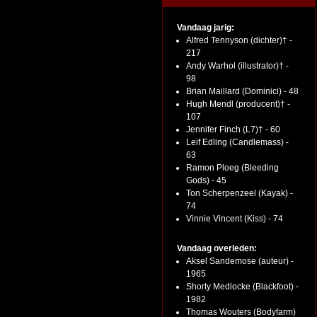
Vandaag jarig:
Alfred Tennyson (dichter)† -
217
Andy Warhol (illustrator)† -
98
Brian Maillard (Dominici) - 48
Hugh Mendl (producent)† -
107
Jennifer Finch (L7)† - 60
Leif Edling (Candlemass) -
63
Ramon Ploeg (Bleeding
Gods) - 45
Ton Scherpenzeel (Kayak) -
74
Vinnie Vincent (Kiss) - 74
Vandaag overleden:
Aksel Sandemose (auteur) -
1965
Shorty Medlocke (Blackfoot) -
1982
Thomas Wouters (Bodyfarm)