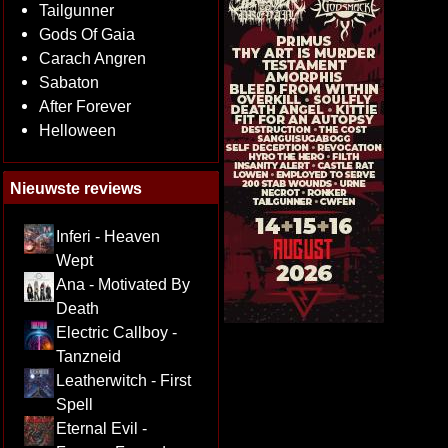
Tailgunner
Gods Of Gaia
Carach Angren
Sabaton
After Forever
Helloween
Nieuwste reviews
Inferi - Heaven
Wept
Ana - Motivated By
Death
Electric Callboy -
Tanzneid
Leatherwitch - First
Spell
Eternal Evil -