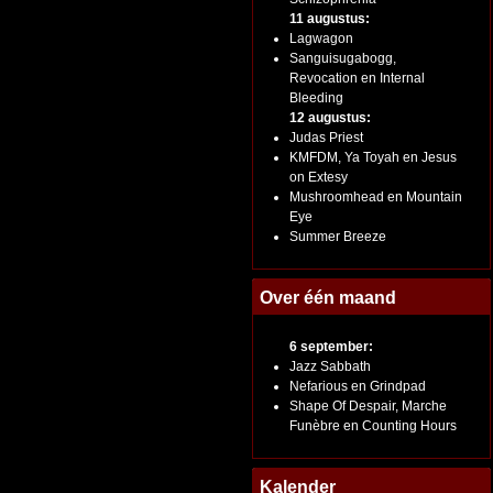
11 augustus:
Lagwagon
Sanguisugabogg,
Revocation en Internal
Bleeding
12 augustus:
Judas Priest
KMFDM, Ya Toyah en Jesus
on Extesy
Mushroomhead en Mountain
Eye
Summer Breeze
Over één maand
6 september:
Jazz Sabbath
Nefarious en Grindpad
Shape Of Despair, Marche
Funèbre en Counting Hours
Kalender