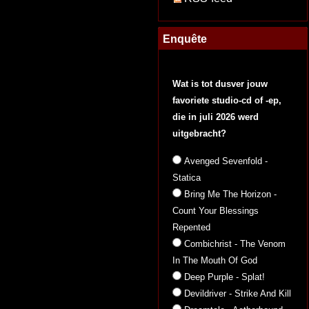
Enquête
Wat is tot dusver jouw
favoriete studio-cd of -ep,
die in juli 2026 werd
uitgebracht?
Avenged Sevenfold -
Statica
Bring Me The Horizon -
Count Your Blessings
Repented
Combichrist - The Venom
In The Mouth Of God
Deep Purple - Splat!
Devildriver - Strike And Kill