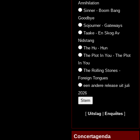
Annihilation
Sinner - Boom Bang
Goodbye
Sojourner - Gateways
Taake - En Skog Av
Nidstang
The Hu - Hun
The Plot In You - The Plot
In You
The Rolling Stones -
Foreign Tongues
een andere release uit juli
2026
[
Uitslag
|
Enquêtes
]
Concertagenda