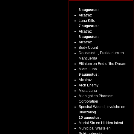
6 augustus:
Alcatraz
Luna Kills
7 augustus:
Alcatraz
8 augustus:
Alcatraz
Body Count
Deceased..., Putridarium en
Mancuerda
Elithium en End of the Dream
M'era Luna
9 augustus:
Alcatraz
Arch Enemy
M'era Luna
Midnight en Phantom
Corporation
Spectral Wound, Invulche en
Blodzallog
10 augustus:
Mortal Sin en Hidden Intent
Municipal Waste en
Schizophrenia