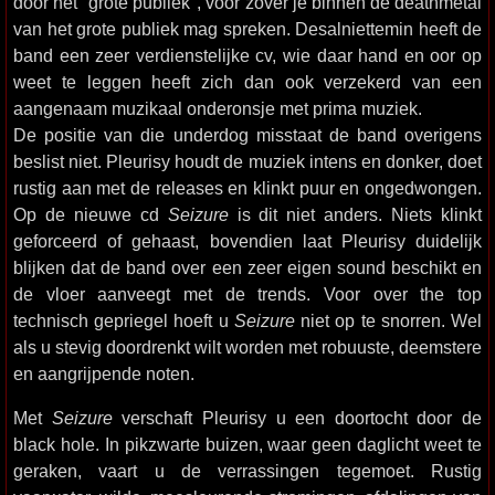
door het "grote publiek", voor zover je binnen de deathmetal
van het grote publiek mag spreken. Desalniettemin heeft de
band een zeer verdienstelijke cv, wie daar hand en oor op
weet te leggen heeft zich dan ook verzekerd van een
aangenaam muzikaal onderonsje met prima muziek.
De positie van die underdog misstaat de band overigens
beslist niet. Pleurisy houdt de muziek intens en donker, doet
rustig aan met de releases en klinkt puur en ongedwongen.
Op de nieuwe cd
Seizure
is dit niet anders. Niets klinkt
geforceerd of gehaast, bovendien laat Pleurisy duidelijk
blijken dat de band over een zeer eigen sound beschikt en
de vloer aanveegt met de trends. Voor over the top
technisch gepriegel hoeft u
Seizure
niet op te snorren. Wel
als u stevig doordrenkt wilt worden met robuuste, deemstere
en aangrijpende noten.
Met
Seizure
verschaft Pleurisy u een doortocht door de
black hole. In pikzwarte buizen, waar geen daglicht weet te
geraken, vaart u de verrassingen tegemoet. Rustig