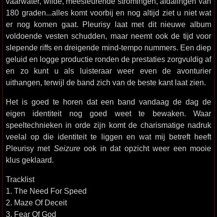
vaarwater, wilde, meesleurende stromingen, afdalingen van
180 graden...alles komt voorbij en nog altijd ziet u niet wat
er nog komen gaat. Pleurisy laat met dit nieuwe album
voldoende vesten schudden, maar neemt ook de tijd voor
slepende riffs en dreigende mind-tempo nummers. Een diep
geluid en logge productie ronden de prestaties zorgvuldig af
en zo kunt u als luisteraar weer even de avonturier
uithangen, terwijl de band zich van de beste kant laat zien.
Het is goed te horen dat een band vandaag de dag de
eigen identiteit nog goed weet te bewaken. Waar
speeltechnieken in orde zijn komt de charismatige nadruk
veelal op die identiteit te liggen en wat mij betreft heeft
Pleurisy met
Seizure
ook in dat opzicht weer een mooie
klus geklaard.
Tracklist
1. The Need For Speed
2. Maze Of Deceit
3. Fear Of God