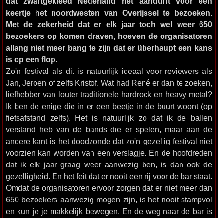
dat zwartgekleed Nederland het aandurft voor één
keertje het noordwesten van Overijssel te bezoeken.
Met de zekerheid dat er elk jaar toch wel weer 650
bezoekers op komen draven, hoeven de organisatoren
allang niet meer bang te zijn dat er überhaupt een kans
is op een flop.
Zo'n festival als dit is natuurlijk ideaal voor reviewers als
Jan, Jeroen of zelfs Kristof. Wat had René er dan te zoeken,
liefhebber van louter traditionele hardrock en heavy metal?
Ik ben de enige die in er een beetje in de buurt woont (op
fietsafstand zelfs). Het is natuurlijk zo dat ik de ballen
verstand heb van de bands die er spelen, maar aan de
andere kant is het doodzonde dat zo'n gezellig festival niet
voorzien kan worden van een verslagje. En de hoofdreden
dat ik elk jaar graag weer aanwezig ben, is dan ook de
gezelligheid. En het feit dat er nooit een rij voor de bar staat.
Omdat de organisatoren ervoor zorgen dat er niet meer dan
650 bezoekers aanwezig mogen zijn, is het nooit stampvol
en kun je je makkelijk bewegen. En de weg naar de bar is