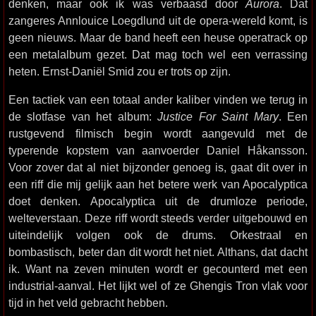
denken, maar ook ik was verbaasd door
Aurora
. Dat
zangeres Annlouice Loegdlund uit de opera-wereld komt, is
geen nieuws. Maar de band heeft een heuse operatrack op
een metalalbum gezet. Dat mag toch wel een verrassing
heten. Ernst-Daniël Smid zou er trots op zijn.
Een tactiek van een totaal ander kaliber vinden we terug in
de slotfase van het album:
Justice For Saint Mary
. Een
rustgevend filmisch begin wordt aangevuld met de
typerende kopstem van aanvoerder Daniel Håkansson.
Voor zover dat al niet bijzonder genoeg is, gaat dit over in
een riff die mij gelijk aan het betere werk van Apocalyptica
doet denken. Apocalyptica uit de drumloze periode,
welteverstaan. Deze riff wordt steeds verder uitgebouwd en
uiteindelijk volgen ook de drums. Orkestraal en
bombastisch, beter dan dit wordt het niet. Althans, dat dacht
ik. Want na zeven minuten wordt er gecounterd met een
industrial-aanval. Het lijkt wel of ze Ghengis Tron vlak voor
tijd in het veld gebracht hebben.