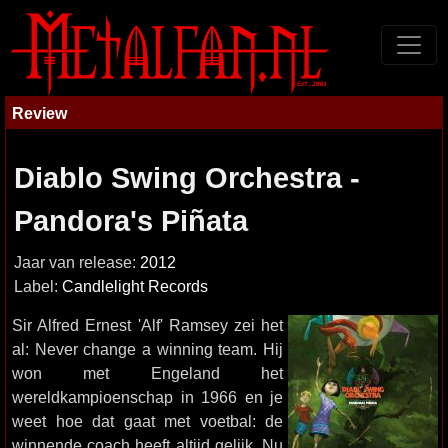
Review
Diablo Swing Orchestra -
Pandora's Piñata
Jaar van release:
2012
Label:
Candlelight Records
Sir Alfred Ernest 'Alf' Ramsey zei het
al: Never change a winning team. Hij
won met Engeland het
wereldkampioenschap in 1966 en je
weet hoe dat gaat met voetbal: de
winnende coach heeft altijd gelijk. Nu