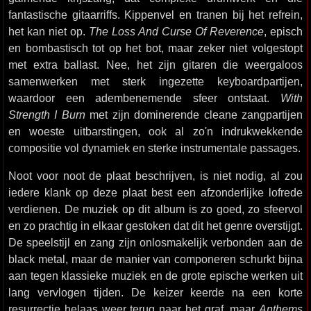
fantastische gitaarriffs. Kippenvel en tranen bij het refrein,
het kan niet op.
The Loss And Curse Of Reverence
, episch
en bombastisch tot op het bot, maar zeker niet volgestopt
met extra ballast. Nee, het zijn gitaren die weergaloos
samenwerken met sterk ingezette keyboardpartijen,
waardoor een adembenemende sfeer ontstaat.
With
Strength I Burn
met zijn dominerende cleane zangpartijen
en woeste uitbarstingen, ook al zo'n indrukwekkende
compositie vol dynamiek en sterke instrumentale passages.
Noot voor noot de plaat beschrijven, is niet nodig, al zou
iedere klank op deze plaat best een afzonderlijke lofrede
verdienen. De muziek op dit album is zo goed, zo sfeervol
en zo prachtig in elkaar gestoken dat dit het genre overstijgt.
De speelstijl en zang zijn onlosmakelijk verbonden aan de
black metal, maar de manier van componeren schurkt bijna
aan tegen klassieke muziek en de grote epische werken uit
lang vervlogen tijden. De keizer keerde na een korte
resurrectie helaas weer terug naar het graf, maar
Anthems