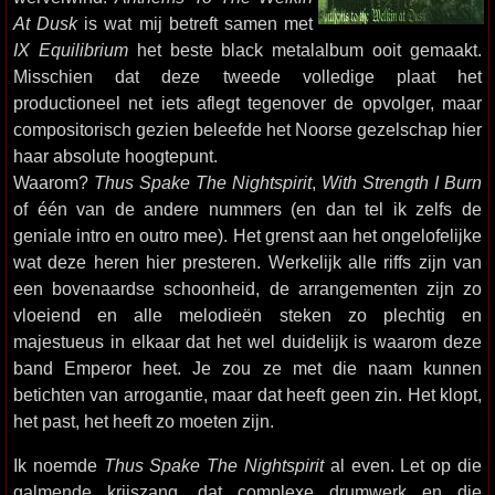
At Dusk
is wat mij betreft samen met
IX Equilibrium
het beste black metalalbum ooit gemaakt.
Misschien dat deze tweede volledige plaat het
productioneel net iets aflegt tegenover de opvolger, maar
compositorisch gezien beleefde het Noorse gezelschap hier
haar absolute hoogtepunt.
Waarom?
Thus Spake The Nightspirit
,
With Strength I Burn
of één van de andere nummers (en dan tel ik zelfs de
geniale intro en outro mee). Het grenst aan het ongelofelijke
wat deze heren hier presteren. Werkelijk alle riffs zijn van
een bovenaardse schoonheid, de arrangementen zijn zo
vloeiend en alle melodieën steken zo plechtig en
majestueus in elkaar dat het wel duidelijk is waarom deze
band Emperor heet. Je zou ze met die naam kunnen
betichten van arrogantie, maar dat heeft geen zin. Het klopt,
het past, het heeft zo moeten zijn.
Ik noemde
Thus Spake The Nightspirit
al even. Let op die
galmende krijszang, dat complexe drumwerk en die