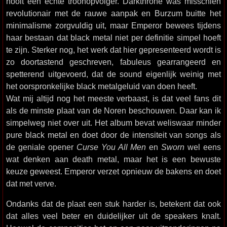
nooit een echte troonopvolger. Darkthrone was misschien
revolutionair met de rauwe aanpak en Burzum buitte het
minimalisme zorgvuldig uit, maar Emperor bewees tijdens
haar bestaan dat black metal niet per definitie simpel hoeft
te zijn. Sterker nog, het werk dat hier gepresenteerd wordt is
zo doortastend geschreven, fabuleus gearrangeerd en
spetterend uitgevoerd, dat de sound eigenlijk weinig met
het oorspronkelijke black metalgeluid van doen heeft.
Wat mij altijd nog het meeste verbaast, is dat veel fans dit
als de minste plaat van de Noren beschouwen. Daar kan ik
simpelweg niet over uit. Het album bevat weliswaar minder
pure black metal en doet door de intensiteit van songs als
de geniale opener
Curse You All Men
en
Sworn
wel eens
wat denken aan death metal, maar het is een bewuste
keuze geweest. Emperor verzet opnieuw de bakens en doet
dat met verve.
Ondanks dat de plaat een stuk harder is, betekent dat ook
dat alles veel beter en duidelijker uit de speakers knalt.