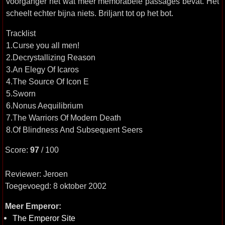
voorganger net wat meer memorabele passages bevat. Het
scheelt echter bijna niets. Briljant tot op het bot.
Tracklist
1.Curse you all men!
2.Decrystallizing Reason
3.An Elegy Of Icaros
4.The Source Of Icon E
5.Sworn
6.Nonus Aequilibrium
7.The Warriors Of Modern Death
8.Of Blindness And Subsequent Seers
Score:
97
/ 100
Reviewer: Jeroen
Toegevoegd: 8 oktober 2002
Meer Emperor:
The Emperor Site