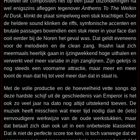
Hoewel de composities het op een paar uitzonderingen na
wel enigszins afleggen tegenover
Anthems To The Welkin
At Dusk
, klinkt de plaat simpelweg een stuk krachtiger. Door
de heldere sound klinken de riffs, symfonische accenten en
brutale passages bovendien een stuk meer in your face dan
ooit eerder bij de Noren het geval was. Dat geldt eveneens
voor de melodieën en de clean zang. Ihsahn laat zich
meermaals heerlijk gaan in ijzingwekkend hoge uithalen en
verwerkt veel meer variatie in zijn zanglijnen. Zijn gekrijs is
nog steeds een voorname attractie, maar meer en meer
toont de man dat hij tot veel meer dan dat in staat is.
Met de volle productie en de hoeveelheid vette songs op
deze hardste schijf uit de geschiedenis van Emperor is het
ook zo veel jaar na dato nog altijd uitstekend toeven. De
muziek heeft misschien wat meer tijd nodig dan de (iets)
eenvoudigere werkwijze van de oude werkstukken, maar
dat betaalt zich dan ook uit in een onbetwiste klassieker.
Dat ik niet de perfecte score toe ken, is toch vanwege dat de