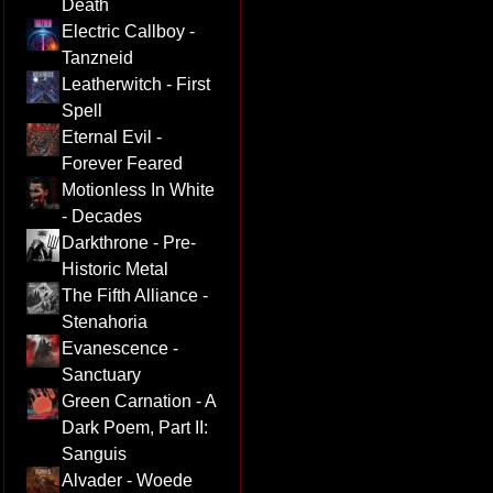
Death
Electric Callboy -
Tanzneid
Leatherwitch - First
Spell
Eternal Evil -
Forever Feared
Motionless In White
- Decades
Darkthrone - Pre-
Historic Metal
The Fifth Alliance -
Stenahoria
Evanescence -
Sanctuary
Green Carnation - A
Dark Poem, Part II:
Sanguis
Alvader - Woede