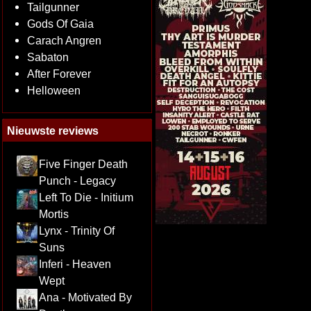
Tailgunner
Gods Of Gaia
Carach Angren
Sabaton
After Forever
Helloween
Nieuwste reviews
Five Finger Death
Punch - Legacy
Left To Die - Initium
Mortis
Lynx - Trinity Of
Suns
Inferi - Heaven
Wept
Ana - Motivated By