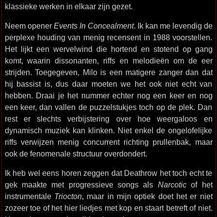
klassieke werken in elkaar zijn gezet.
Neem opener
Events In Concealment
. Ik kan me levendig de
perplexe houding van menig recensent in 1988 voorstellen.
Het lijkt een wervelwind die hortend en stotend op gang
komt, waarin dissonanten, riffs en melodieën om de eer
strijden. Toegegeven, Milo is een matigere zanger dan dat
hij bassist is, dus daar moeten we het ook niet echt van
hebben. Draai je het nummer echter nog een keer en nog
een keer, dan vallen de puzzelstukjes toch op de plek. Dan
rest er slechts verbijstering over hoe weergaloos en
dynamisch muziek kan klinken. Niet enkel de ongelofelijke
riffs verwijzen menig concurrent richting prullenbak, maar
ook de fenomenale structuur overdondert.
Ik heb wel eens horen zeggen dat Deathrow het toch echt te
gek maakte met progressieve songs als
Narcotic
of het
instrumentale
Triocton
, maar in mijn optiek doet het er niet
zozeer toe of het hier liedjes met kop en staart betreft of niet.