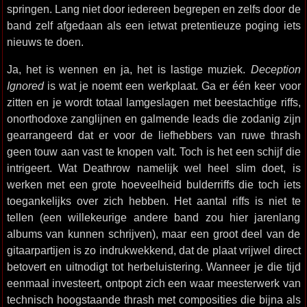
springen. Lang niet door iedereen begrepen en zelfs door de
band zelf afgedaan als een ietwat pretentieuze poging iets
nieuws te doen.
Ja, het is wennen en ja, het is lastige muziek.
Deception
Ignored
is wat je noemt een werkplaat. Ga er één keer voor
zitten en je wordt totaal lamgeslagen met beestachtige riffs,
onorthodoxe zanglijnen en galmende leads die zodanig zijn
gearrangeerd dat er voor de liefhebbers van ruwe thrash
geen touw aan vast te knopen valt. Toch is het een schijf die
intrigeert. Wat Deathrow namelijk wel heel slim doet, is
werken met een grote hoeveelheid bulderriffs die toch iets
toegankelijks over zich hebben. Het aantal riffs is niet te
tellen (een willekeurige andere band zou hier jarenlang
albums van kunnen schrijven), maar een groot deel van de
gitaarpartijen is zo indrukwekkend, dat de plaat vrijwel direct
betovert en uitnodigt tot herbeluistering. Wanneer je die tijd
eenmaal investeert, ontpopt zich een waar meesterwerk van
technisch hoogstaande thrash met composities die bijna als