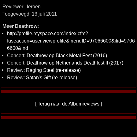
Reviewer: Jeroen
Toegevoegd: 13 juli 2011
Meer Deathrow:
http://profile.myspace.com/index.cfm?
fuseaction=user.viewprofile&friendID=97066600&ifid=9706
6600&ind
Concert:
Deathrow op Black Metal Fest (2016)
Concert:
Deathrow op Netherlands Deathfest II (2017)
Review:
Raging Steel (re-release)
Review:
Satan's Gift (re-release)
[
Terug naar de Albumreviews
]