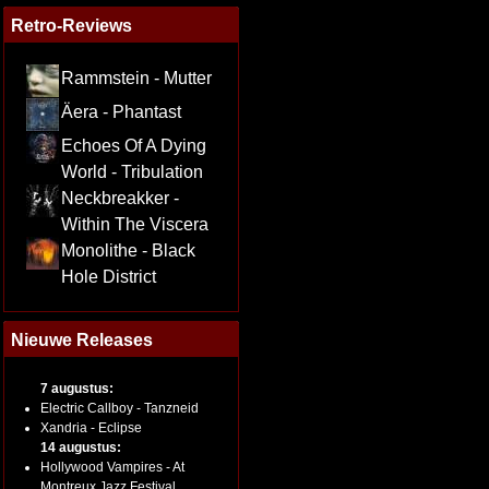
Retro-Reviews
Rammstein - Mutter
Äera - Phantast
Echoes Of A Dying
World - Tribulation
Neckbreakker -
Within The Viscera
Monolithe - Black
Hole District
Nieuwe Releases
7 augustus:
Electric Callboy - Tanzneid
Xandria - Eclipse
14 augustus:
Hollywood Vampires - At
Montreux Jazz Festival