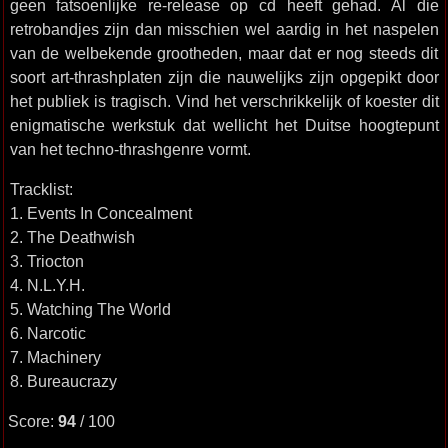
geen fatsoenlijke re-release op cd heeft gehad. Al die
retrobandjes zijn dan misschien wel aardig in het naspelen
van de welbekende grootheden, maar dat er nog steeds dit
soort art-thrashplaten zijn die nauwelijks zijn opgepikt door
het publiek is tragisch. Vind het verschrikkelijk of koester dit
enigmatische werkstuk dat wellicht het Duitse hoogtepunt
van het techno-thrashgenre vormt.
Tracklist:
1. Events In Concealment
2. The Deathwish
3. Triocton
4. N.L.Y.H.
5. Watching The World
6. Narcotic
7. Machinery
8. Bureaucrazy
Score:
94
/ 100