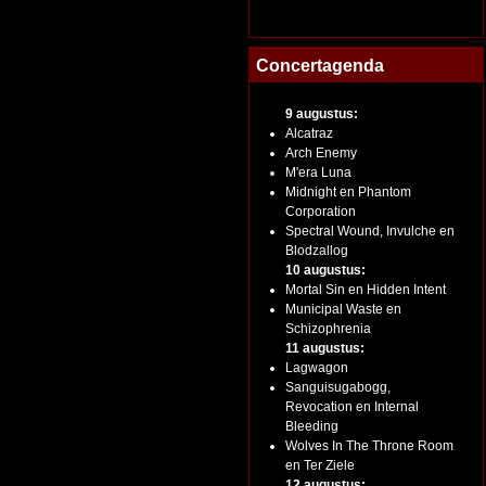
Concertagenda
9 augustus:
Alcatraz
Arch Enemy
M'era Luna
Midnight en Phantom
Corporation
Spectral Wound, Invulche en
Blodzallog
10 augustus:
Mortal Sin en Hidden Intent
Municipal Waste en
Schizophrenia
11 augustus:
Lagwagon
Sanguisugabogg,
Revocation en Internal
Bleeding
Wolves In The Throne Room
en Ter Ziele
12 augustus: