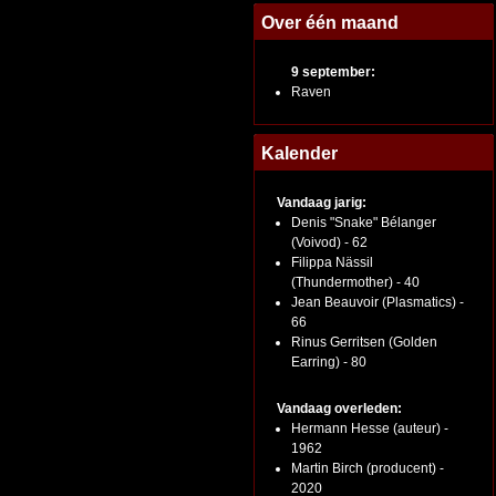
Over één maand
9 september:
Raven
Kalender
Vandaag jarig:
Denis "Snake" Bélanger
(Voivod) - 62
Filippa Nässil
(Thundermother) - 40
Jean Beauvoir (Plasmatics) -
66
Rinus Gerritsen (Golden
Earring) - 80
Vandaag overleden:
Hermann Hesse (auteur) -
1962
Martin Birch (producent) -
2020