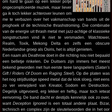
om hard te gaan op een lekker potje
ongecompliceerde muziek, maar liever
ga ik toch lekker achterover leunen om
me te verbazen over het vakmanschap van bands uit de
proghoek of de technische thrashstroming. Die combinatie
van de energie uit thrash metal met jazz-achtige of klassieke
songstructuren vind ik niet te versmaden. Watchtower,
Realm, Toxik, Mekong Delta en zelfs een obscure
Nederlandse groep als Osiris, het is altijd genieten.
Een naam als Deathrow doet in die richting nou niet bepaald
een belletje rinkelen. De Duitsers zijn immers het meest
bekend geworden met hun eerste twee langspelers (
Satan's
Gift / Riders Of Doom
en
Raging Steel
). Op die platen was
het nog strijdlustige speed metal dat de klok sloeg, niet eens
zo ver verwijderd van Kreator, Sodom en Destruction.
Degelijk uitgevoerd, erg lekker en heftig, maar toch ietwat
eenvormig. De band dacht er destijds kennelijk ook zo over,
want
Deception Ignored
is een totaal andere plaat. Bizar,
technisch en complex zijn de sleutelwoorden die in het oor