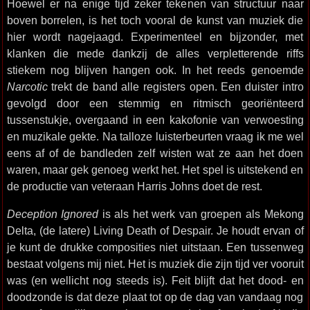
Hoewel er na enige tijd zeker tekenen van structuur naar
boven borrelen, is het toch vooral de kunst van muziek die
hier wordt nagejaagd. Experimenteel en bijzonder, met
klanken die mede dankzij de alles verpletterende riffs
stiekem nog blijven hangen ook. In het reeds genoemde
Narcotic
trekt de band alle registers open. Een duister intro
gevolgd door een stemmig en ritmisch georiënteerd
tussenstukje, overgaand in een kakofonie van verwoesting
en muzikale gekte. Na talloze luisterbeurten vraag ik me wel
eens af of de bandleden zelf wisten wat ze aan het doen
waren, maar gek genoeg werkt het. Het spel is uitstekend en
de productie van veteraan Harris Johns doet de rest.
Deception Ignored
is als het werk van groepen als Mekong
Delta, (de latere) Living Death of Despair. Je houdt ervan of
je kunt de drukke composities niet uitstaan. Een tussenweg
bestaat volgens mij niet. Het is muziek die zijn tijd ver vooruit
was (en wellicht nog steeds is). Feit blijft dat het dood- en
doodzonde is dat deze plaat tot op de dag van vandaag nog