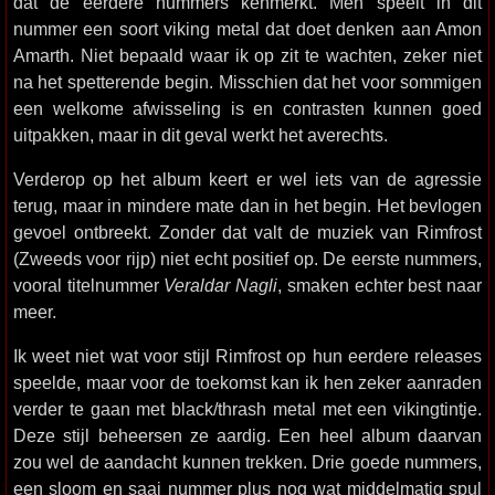
dat de eerdere nummers kenmerkt. Men speelt in dit
nummer een soort viking metal dat doet denken aan Amon
Amarth. Niet bepaald waar ik op zit te wachten, zeker niet
na het spetterende begin. Misschien dat het voor sommigen
een welkome afwisseling is en contrasten kunnen goed
uitpakken, maar in dit geval werkt het averechts.
Verderop op het album keert er wel iets van de agressie
terug, maar in mindere mate dan in het begin. Het bevlogen
gevoel ontbreekt. Zonder dat valt de muziek van Rimfrost
(Zweeds voor rijp) niet echt positief op. De eerste nummers,
vooral titelnummer
Veraldar Nagli
, smaken echter best naar
meer.
Ik weet niet wat voor stijl Rimfrost op hun eerdere releases
speelde, maar voor de toekomst kan ik hen zeker aanraden
verder te gaan met black/thrash metal met een vikingtintje.
Deze stijl beheersen ze aardig. Een heel album daarvan
zou wel de aandacht kunnen trekken. Drie goede nummers,
een sloom en saai nummer plus nog wat middelmatig spul