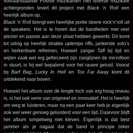
vooraanstaande Poolse muzikanten met diverse muzikale
achtergronden levert dit project met
Black ‘n ’Roll
een
heerlijk album op.
Black ‘n’ Roll
brengt een heerlijke portie stoere rock‘n’roll uit
de speakers. Het is te horen dat de bandleden met veel
plezier en passie aan deze plaat hebben gewerkt. Dit komt
tot uiting op heerlijk strakke uptempo riffs, jankende solo’s
en herkenbare refreinen. Hoewel zanger Taff bij tijd en
wijlen vaak wel erg geforceerd zijn zanglijnen de microfoon
in stuurt, is hij wel bepalend voor het rauwe geluid. Vooral
bij
Barf Bag
,
Lucky In Hell
en
Too Far Away
komt dit
uitstekend naar boven.
Hoewel het album over de lengte toch van erg hoog niveau
is, is het ook verre van origineel en innovatief. Het is heerlijk
om weg te luisteren, maar na een paar keer heb je eigenlijk
ook wel weer genoeg geluisterd voor een tijd. Daarvoor blijft
het album simpelweg niet kleven. Eigenlijk is dat best
jammer als je nagaat dat de band in principe zeker