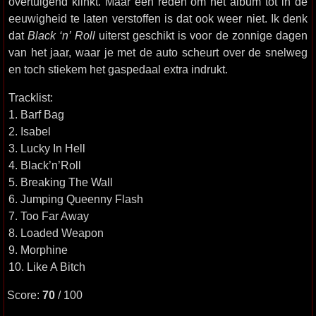
overtuigend klinkt. Maar een reden om het album tot in de
eeuwigheid te laten verstoffen is dat ook weer niet. Ik denk
dat
Black ‘n’ Roll
uiterst geschikt is voor de zonnige dagen
van het jaar, waar je met de auto scheurt over de snelweg
en toch stiekem het gaspedaal extra indrukt.
Tracklist:
1. Barf Bag
2. Isabel
3. Lucky In Hell
4. Black’n’Roll
5. Breaking The Wall
6. Jumping Queenny Flash
7. Too Far Away
8. Loaded Weapon
9. Morphine
10. Like A Bitch
Score:
70
/ 100