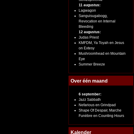
11 augustus:
Lagwagon
Sanguisugabogg,
Revocation en Internal
Bleeding
12 augustus:
Judas Priest
KMFDM, Ya Toyah en Jesus
on Extesy
Mushroomhead en Mountain
Eye
Summer Breeze
Over één maand
6 september:
Jazz Sabbath
Nefarious en Grindpad
Shape Of Despair, Marche
Funèbre en Counting Hours
Kalender