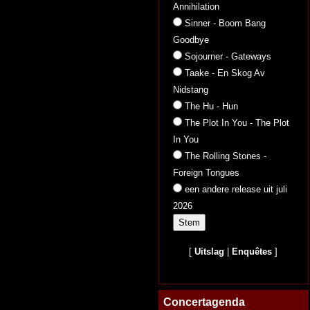
Annihilation
Sinner - Boom Bang
Goodbye
Sojourner - Gateways
Taake - En Skog Av
Nidstang
The Hu - Hun
The Plot In You - The Plot
In You
The Rolling Stones -
Foreign Tongues
een andere release uit juli
2026
[
Uitslag
|
Enquêtes
]
Concertagenda