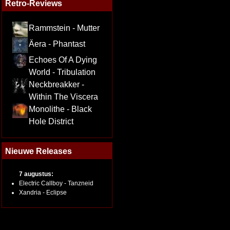
Retro-Reviews
Rammstein - Mutter
Äera - Phantast
Echoes Of A Dying
World - Tribulation
Neckbreakker -
Within The Viscera
Monolithe - Black
Hole District
Nieuwe Releases
7 augustus:
Electric Callboy - Tanzneid
Xandria - Eclipse