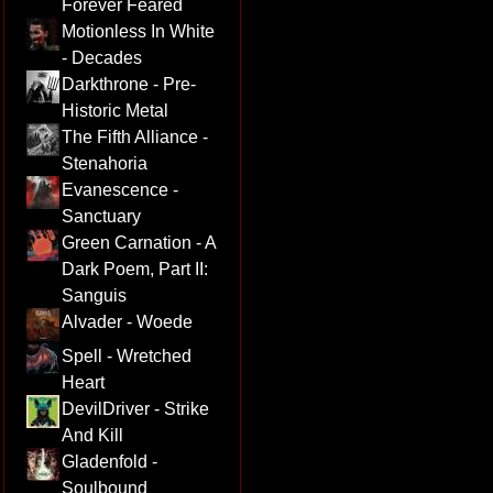
Forever Feared
Motionless In White
- Decades
Darkthrone - Pre-
Historic Metal
The Fifth Alliance -
Stenahoria
Evanescence -
Sanctuary
Green Carnation - A
Dark Poem, Part II:
Sanguis
Alvader - Woede
Spell - Wretched
Heart
DevilDriver - Strike
And Kill
Gladenfold -
Soulbound