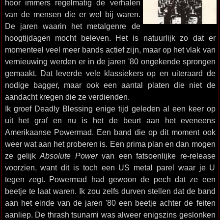
hoor immers regelmatig de verhalen
van de mensen die er wel bij waren.
De jaren waarin het metalgenre de
hoogtijdagen mocht beleven. Het is natuurlijk zo dat er
momenteel veel meer bands actief zijn, maar op het vlak van
vernieuwing werden er in de jaren '80 ongekende sprongen
gemaakt. Dat leverde vele klassiekers op en uiteraard de
nodige bagger, maar ook een aantal platen die niet de
aandacht kregen die ze verdienden.
Ik groef Deadly Blessing enige tijd geleden al een keer op
uit het graf en nu is het de beurt aan het eveneens
Amerikaanse Powermad. Een band die op dit moment ook
weer wat aan het proberen is. Een prima plan en dan mogen
ze gelijk
Absolute Power
van een fatsoenlijke re-release
voorzien, want dit is toch een US metal parel waar je U
tegen zegt. Powermad had gewoon de pech dat ze een
beetje te laat waren. Ik zou zelfs durven stellen dat de band
aan het einde van de jaren '80 een beetje achter de feiten
aanliep. De thrash tsunami was alweer enigszins geslonken