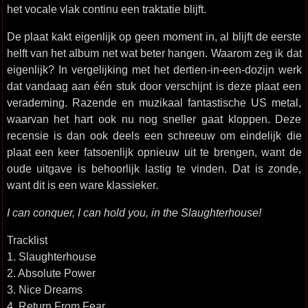
het vocale vlak continu een traktatie blijft.
De plaat kakt eigenlijk op geen moment in, al blijft de eerste
helft van het album net wat beter hangen. Waarom zeg ik dat
eigenlijk? In vergelijking met het dertien-in-een-dozijn werk
dat vandaag aan één stuk door verschijnt is deze plaat een
verademing. Razende en muzikaal fantastische US metal,
waarvan het hart ook nu nog sneller gaat kloppen. Deze
recensie is dan ook deels een schreeuw om eindelijk die
plaat een keer fatsoenlijk opnieuw uit te brengen, want de
oude uitgave is behoorlijk lastig te vinden. Dat is zonde,
want dit is een ware klassieker.
I can conquer, I can hold you, in the Slaughterhouse!
Tracklist
1. Slaughterhouse
2. Absolute Power
3. Nice Dreams
4. Return From Fear