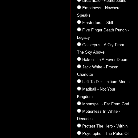
Dreamtale - Aetherbound
Emptiness - Nowhere
Speaks
Finsterforst - Still
Five Finger Death Punch -
Legacy
Galneryus - A Cry From
The Sky Above
Haken - In A Fever Dream
Jack White - Frozen
Charlotte
Left To Die - Initium Mortis
Madball - Not Your
Kingdom
Moonspell - Far From God
Motionless In White -
Decades
Protest The Hero - Within
Psycroptic - The Pulse Of