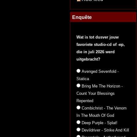
Enquête
Wat is tot dusver jouw
favoriete studio-cd of -ep,
die in juli 2026 werd
uitgebracht?
Avenged Sevenfold -
Statica
Bring Me The Horizon -
Count Your Blessings
Repented
Combichrist - The Venom
In The Mouth Of God
Deep Purple - Splat!
Devildriver - Strike And Kill