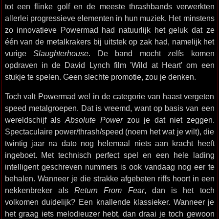
tot een flinke golf en de meeste thrashbands verwerkten
allerlei progressieve elementen in hun muziek. Het minstens
zo innovatieve Powermad had natuurlijk het geluk dat ze
één van de metalkrakers bij uitstek op zak had, namelijk het
vurige
Slaughterhouse
. De band mocht zelfs komen
opdraven in de David Lynch film 'Wild at Heart' om een
stukje te spelen. Geen slechte promotie, zou je denken.
Toch valt Powermad wel in de categorie van haast vergeten
speed metalgroepen. Dat is vreemd, want op basis van een
wereldschijf als
Absolute Power
zou je dat niet zeggen.
Spectaculaire power/thrash/speed (noem het wat je wilt), die
twintig jaar na dato nog helemaal niets aan kracht heeft
ingeboet. Met technisch perfect spel en een hele lading
intelligent geschreven nummers is ook vandaag nog eer te
behalen. Wanneer je die strakke afgebeten riffs hoort in een
nekkenbreker als
Return From Fear
, dan is het toch
volkomen duidelijk? Een knallende klassieker. Wanneer je
het graag iets melodieuzer hebt, dan draai je toch gewoon