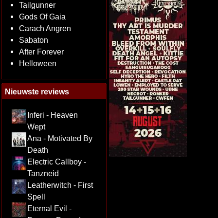
Tailgunner
Gods Of Gaia
Carach Angren
Sabaton
After Forever
Helloween
Nieuwste reviews
Inferi - Heaven
Wept
Ana - Motivated By
Death
Electric Callboy -
Tanzneid
Leatherwitch - First
Spell
Eternal Evil -