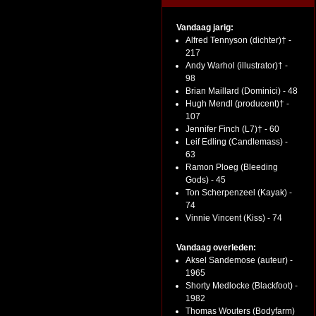
Vandaag jarig:
Alfred Tennyson (dichter)† -
217
Andy Warhol (illustrator)† -
98
Brian Maillard (Dominici) - 48
Hugh Mendl (producent)† -
107
Jennifer Finch (L7)† - 60
Leif Edling (Candlemass) -
63
Ramon Ploeg (Bleeding
Gods) - 45
Ton Scherpenzeel (Kayak) -
74
Vinnie Vincent (Kiss) - 74
Vandaag overleden:
Aksel Sandemose (auteur) -
1965
Shorty Medlocke (Blackfoot) -
1982
Thomas Wouters (Bodyfarm)