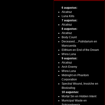
6 augustus:
Alcatraz
Luna Kills
7 augustus:
Alcatraz
8 augustus:
Alcatraz
Body Count
Deceased..., Putridarium en
Mancuerda
Elithium en End of the Dream
M'era Luna
9 augustus:
Alcatraz
Arch Enemy
M'era Luna
Midnight en Phantom
Corporation
Spectral Wound, Invulche en
Blodzallog
10 augustus:
Mortal Sin en Hidden Intent
Municipal Waste en
Schizophrenia