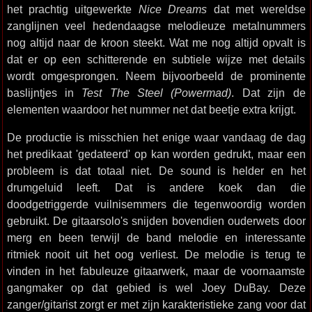
het prachtig uitgewerkte
Nice Dreams
dat met wereldse
zanglijnen veel hedendaagse melodieuze metalnummers
nog altijd naar de kroon steekt. Wat me nog altijd opvalt is
dat er op een schitterende en subtiele wijze met details
wordt omgesprongen. Neem bijvoorbeeld de prominente
baslijntjes in
Test The Steel (Powermad)
. Dat zijn de
elementen waardoor het nummer net dat beetje extra krijgt.
De productie is misschien het enige waar vandaag de dag
het predikaat 'gedateerd' op kan worden gedrukt, maar een
probleem is dat totaal niet. De sound is helder en het
drumgeluid leeft. Dat is andere koek dan die
doodgetriggerde vuilnisemmers die tegenwoordig worden
gebruikt. De gitaarsolo's snijden bovendien ouderwets door
merg en been terwijl de band melodie en interessante
ritmiek nooit uit het oog verliest. De melodie is terug te
vinden in het fabuleuze gitaarwerk, maar de voornaamste
gangmaker op dat gebied is wel Joey DuBay. Deze
zanger/gitarist zorgt er met zijn karakteristieke zang voor dat