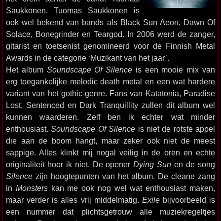
Saukkonen. Tuomas Saukkonen is
ook wel bekend van bands als Black Sun Aeon, Dawn Of
Solace, Bonegrinder en Teargod. In 2006 werd de zanger,
gitarist en toetsenist genomineerd voor de Finnish Metal
Awards in de categorie ‘Muzikant van het jaar’.
Het album
Soundscape Of Silence
is een mooie mix van
erg toegankelijke melodic death metal en een wat hardere
variant van het gothic-genre. Fans van Katatonia, Paradise
Lost, Sentenced en Dark Tranquillity zullen dit album wel
kunnen waarderen. Zelf ben ik echter wat minder
enthousiast.
Soundscape Of Silence
is niet de rotste appel
die aan de boom hangt, maar zeker ook niet de meest
sappige. Alles klinkt mij nogal veilig in de oren en echte
originaliteit hoor ik niet. De opener
Dying Sun
en de song
Silence
zijn hoogtepunten van het album. De cleane zang
in
Monsters
kan me ook nog wel wat enthousiast maken,
maar verder is alles vrij middelmatig.
Exile
bijvoorbeeld is
een nummer dat plichtsgetrouw alle muziekregeltjes