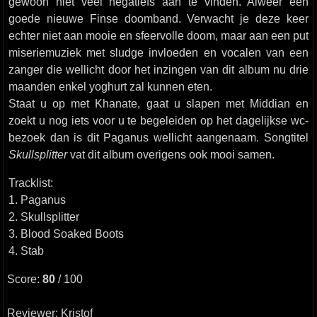
gewoon niet veel negatiefs aan te vinden. Alwéér een
goede nieuwe Finse doomband. Verwacht je deze keer
echter niet aan mooie en sfeervolle doom, maar aan een put
miseriemuziek met sludge invloeden en vocalen van een
zanger die wellicht door het inzingen van dit album nu drie
maanden enkel yoghurt zal kunnen eten.
Staat u op met Khanate, gaat u slapen met Middian en
zoekt u nog iets voor u te begeleiden op het dagelijkse wc-
bezoek dan is dit Paganus wellicht aangenaam. Songtitel
Skullsplitter
vat dit album overigens ook mooi samen.
Tracklist:
1. Paganus
2. Skullsplitter
3. Blood Soaked Boots
4. Stab
Score:
80
/ 100
Reviewer: Kristof