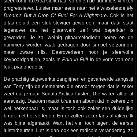
sfeer komt nu extra sterk naar voren en de nummers klinken
progressiever. Luister maar eens naar het afwisselende
My
Dream's But A Drop Of Fuel For A Nightmare
. Ook is het
gitaargeluid een stuk steviger geworden, maar daar staat
tegenover dat het gitaarwerk zelf wat beperkter is
geworden. Je zal weinig gitaarmelodieën horen en de
nummers worden vaak gedragen door simpel verzonnen,
maar zware riffs. Daaroverheen hoor je sfeervolle
keyboardpartijen, zoals in
Paid In Full
in de vorm van een
leuk pianoriedeltje
De prachtig uitgewerkte zanglijnen en gevarieerde zangstijl
van Tony zijn de elementen die ervoor zorgen dat je zeker
weet dat je naar Sonata Arctica luistert. Die waren altijd al
aanwezig. Daarom maakt
Unia
een album dat in zekere zin
wel herkenbaar is, maar is toch ook zeker een duidelijke
breuk met het verleden. En er zullen zeker fans afhaken. Ik
was bijna afgehaakt. Want het viel toch tegen, de eerste
luisterbeurten. Het is dan ook een radicale verandering, zo