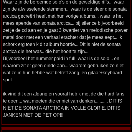
Waar zijn de beroemde solo's en de geweldige riffs... waar
zijn de afwisselende stemmen... waar is de sfeer die sonata
arctica gecreërt heeft met hun vorige albums... waar is het
meeslepende van sonata arctica... bij silence bijvoorbeeld
zet je de cd aan en je gaat 3 kwartier van melodische power
metal door met een verhaal erachter dat je meesleept... Ik
schork erg toen k dit album hoorde... Dit is niet de sonata
arctica die het was.. die het hoort te zijn...
Bijvoorbeel het nummer paid in full: waar is de solo... en
waarom zit er geen einde aan... waarom gebruiken ze niet
wat ze in hun hebbe wat betreft zang, en gitaar+keyboard
spel...
ik vind dit een afgang en vooral heb k met de die hard fans
te doen... wat moeten die er niet van denken........... DIT IS
NIET DE SONATA ARCTICA IN VOLLE GLORIE, DIT IS
JANKEN MET DE PET OP!!!