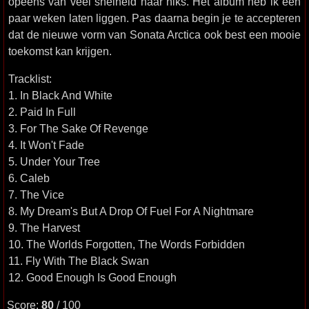
opeens van veel snelheid naar niks. Het album heb ik een
paar weken laten liggen. Pas daarna begin je te accepteren
dat de nieuwe vorm van Sonata Arctica ook best een mooie
toekomst kan krijgen.
Tracklist:
1. In Black And White
2. Paid In Full
3. For The Sake Of Revenge
4. It Won't Fade
5. Under Your Tree
6. Caleb
7. The Vice
8. My Dream's But A Drop Of Fuel For A Nightmare
9. The Harvest
10. The Worlds Forgotten, The Words Forbidden
11. Fly With The Black Swan
12. Good Enough Is Good Enough
Score:
80
/ 100