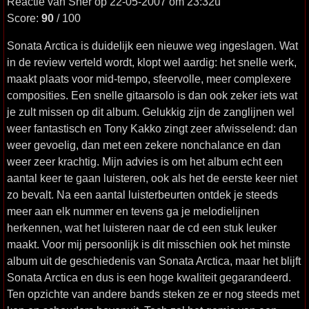
Reactie van Sner op 22-05-2007 om 23:32u
Score:
90
/ 100
Sonata Arctica is duidelijk een nieuwe weg ingeslagen. Wat
in de review verteld wordt, klopt wel aardig: het snelle werk,
maakt plaats voor mid-tempo, sfeervolle, meer complexere
composities. Een snelle gitaarsolo is dan ook zeker iets wat
je zult missen op dit album. Gelukkig zijn de zanglijnen wel
weer fantastisch en Tony Kakko zingt zeer afwisselend: dan
weer gevoelig, dan met een zekere nonchalance en dan
weer zeer krachtig. Mijn advies is om het album echt een
aantal keer te gaan luisteren, ook als het de eerste keer niet
zo bevalt. Na een aantal luisterbeurten ontdek je steeds
meer aan elk nummer en tevens ga je melodielijnen
herkennen, wat het luisteren naar de cd een stuk leuker
maakt. Voor mij persoonlijk is dit misschien ook het minste
album uit de geschiedenis van Sonata Arctica, maar het blijft
Sonata Arctica en dus is een hoge kwaliteit gegarandeerd.
Ten opzichte van andere bands steken ze er nog steeds met