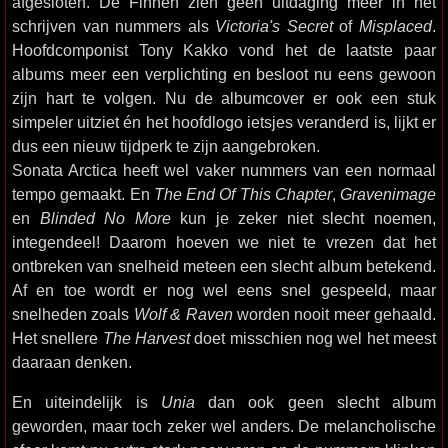
afgesloten. De Finnen zien geen uitdaging meer in het
schrijven van nummers als
Victoria's Secret
of
Misplaced
.
Hoofdcomponist Tony Kakko vond het de laatste paar
albums meer een verplichting en besloot nu eens gewoon
zijn hart te volgen. Nu de albumcover er ook een stuk
simpeler uitziet én het hoofdlogo ietsjes veranderd is, lijkt er
dus een nieuw tijdperk te zijn aangebroken.
Sonata Arctica heeft wel vaker nummers van een normaal
tempo gemaakt. En
The End Of This Chapter
,
Gravenimage
en
Blinded No More
kun je zeker niet slecht noemen,
integendeel! Daarom hoeven we niet te vrezen dat het
ontbreken van snelheid meteen een slecht album betekend.
Af en toe wordt er nog wel eens snel gespeeld, maar
snelheden zoals
Wolf & Raven
worden nooit meer gehaald.
Het snellere
The Harvest
doet misschien nog wel het meest
daaraan denken.
En uiteindelijk is
Unia
dan ook geen slecht album
geworden, maar toch zeker wel anders. De melancholische