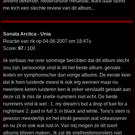
andere bekende, Nederlandse metalsite, want daar stond
me toch een slechte review van dit album...
Sonata Arctica - Unia
Reactie van rik op 04-06-2007 om 18:47u
Score:
97
/ 100
iik verbaas me over sommige bercihten dat dit album slecht
zou zijn. persoonlijk vind ik dit het beste album. geniale
texten en symphonischer dan vorige albums. De eerste keer
dat ik hem luisterde moest ik ook erg wennen maar na
meerdere keren luisteren ben ik zeker verslaafd geraakt aan
deze cd. Ik mis de snelle nummers niet echt. De beste
nummers vind ik wel : 1. my dream's but a drop of fuel for a
nightmare 2: paid in full 3: in black and white. Tony's stem is
gewoon meesterlijk en het klinkt gewoon wat volwassener
en nu zit er ook wat rust in. Van mij mogen ze dit soort
albums blijven maken.. Ik zal de snelheidsmonsters niet