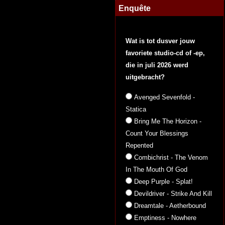
Enquête
Wat is tot dusver jouw
favoriete studio-cd of -ep,
die in juli 2026 werd
uitgebracht?
Avenged Sevenfold -
Statica
Bring Me The Horizon -
Count Your Blessings
Repented
Combichrist - The Venom
In The Mouth Of God
Deep Purple - Splat!
Devildriver - Strike And Kill
Dreamtale - Aetherbound
Emptiness - Nowhere