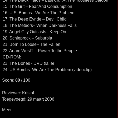
14. The Black Halos – Last Call At The Toothless Saloon
15. The Grit – Fear And Consumption
16. U.S. Bombs– We Are The Problem
17. The Deep Eynde – Devil Child
18. The Meteors– When Darkness Falls
19. Angel City Outcasts– Keep On
20. Schleprock – Suburbia
21. Born To Loose– The Fallen
22. Adam WestT – Power To the People
CD-ROM:
23. The Bones - DVD trailer
24. US Bombs- We Are The Problem (videoclip)
Score:
80
/ 100
Reviewer: Kristof
Toegevoegd: 29 maart 2006
Meer: