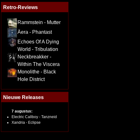
Retro-Reviews
Rammstein - Mutter
Äera - Phantast
Echoes Of A Dying
World - Tribulation
Neckbreakker -
Within The Viscera
Monolithe - Black
Hole District
Nieuwe Releases
7 augustus:
Electric Callboy - Tanzneid
Xandria - Eclipse