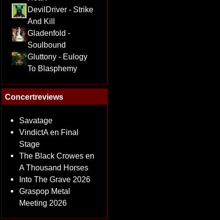
DevilDriver - Strike
And Kill
Gladenfold -
Soulbound
Gluttony - Eulogy
To Blasphemy
Concertreviews
Savatage
VindictA en Final
Stage
The Black Crowes en
A Thousand Horses
Into The Grave 2026
Graspop Metal
Meeting 2026