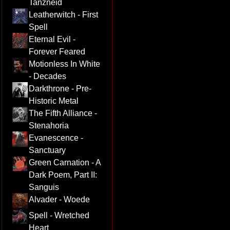
Tanzneid
Leatherwitch - First
Spell
Eternal Evil -
Forever Feared
Motionless In White
- Decades
Darkthrone - Pre-
Historic Metal
The Fifth Alliance -
Stenahoria
Evanescence -
Sanctuary
Green Carnation - A
Dark Poem, Part II:
Sanguis
Alvader - Woede
Spell - Wretched
Heart