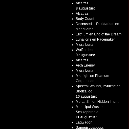
Alcatraz
8 augustus:
Alcatraz
Body Count
Deceased..., Putridarium en
Mancuerda
Elithium en End of the Dream
Luna Kills en Pacemaker
M'era Luna
Wolfmother
9 augustus:
Alcatraz
Arch Enemy
M'era Luna
Midnight en Phantom
Corporation
Spectral Wound, Invulche en
Blodzallog
10 augustus:
Mortal Sin en Hidden Intent
Municipal Waste en
Schizophrenia
11 augustus:
Lagwagon
Sanguisugabogg,