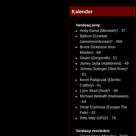
Kalender
Vandaag jarig:
Andy Kaina (Messiah)† - 57
Báthori Erzsébet
(seriemoordenaar)† - 466
Bruce Dickinson (Iron
Maiden) - 68
Gaahl (Gorgoroth) - 51
Jamey Jasta (Hatebreed) - 49
Johnny Solinger (Skid Row)†
- 61
Kevin Ratajczak (Electric
Callboy) - 41
Lynn Strait (Snot)† - 58
Michael Weikath (Helloween)
- 64
Omar Espinosa (Escape The
Fate) - 42
Pete Way (UFO)† - 76
Vandaag overleden: