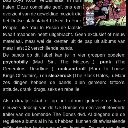
Bad Boys Rock” verzamelaar in huis
halen. Deze compilatie geeft ons een
overzicht van de geweldige muziek die
het Duitse platenlabel I Used To Fuck
People Like You In Prison de laatste
twaalf maanden heeft uitgebracht. Geen exclusief of nieuw
materiaal, maar wel de krenten uit de pap uit albums van
maar liefst 22 verschillende bands.
De bands op dit label kan je in vier groepen opdelen:
psychobilly
(Mad Sin, The Meteors,..),
punk
(The
Generators, Deadline,..),
rock-and-roll
(Born To Loose,
Kings Of Nuthin’,..) en
sleazerock
(The Black Halos,..). Maar
zes dingen hebben de bands allen gemeen: tattoo’s,
attitude, drank, drugs, seks en rebellie.
Als extraatje staat er op het cd-rom gedeelte de fraaie
nieuwe videoclip van de US Bombs en een veelbelovende
trailer van de komende The Bones dvd. Al diegene die de
reguliere albums al in huis hebben, kunnen dit afwisselende