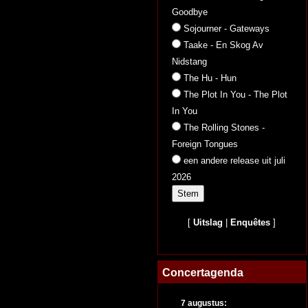
Goodbye
Sojourner - Gateways
Taake - En Skog Av
Nidstang
The Hu - Hun
The Plot In You - The Plot
In You
The Rolling Stones -
Foreign Tongues
een andere release uit juli
2026
[
Uitslag
|
Enquêtes
]
Concertagenda
7 augustus: