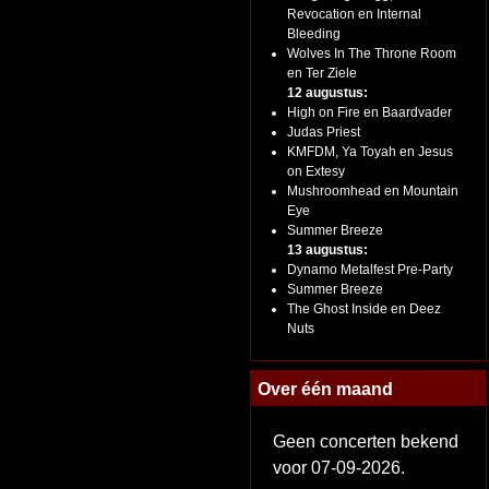
Revocation en Internal
Bleeding
Wolves In The Throne Room
en Ter Ziele
12 augustus:
High on Fire en Baardvader
Judas Priest
KMFDM, Ya Toyah en Jesus
on Extesy
Mushroomhead en Mountain
Eye
Summer Breeze
13 augustus:
Dynamo Metalfest Pre-Party
Summer Breeze
The Ghost Inside en Deez
Nuts
Over één maand
Geen concerten bekend
voor 07-09-2026.