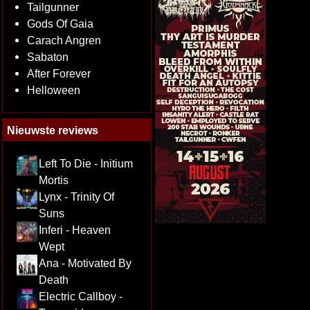
Tailgunner
Gods Of Gaia
Carach Angren
Sabaton
After Forever
Helloween
Nieuwste reviews
Left To Die - Initium
Mortis
Lynx - Trinity Of
Suns
Inferi - Heaven
Wept
Ana - Motivated By
Death
Electric Callboy -