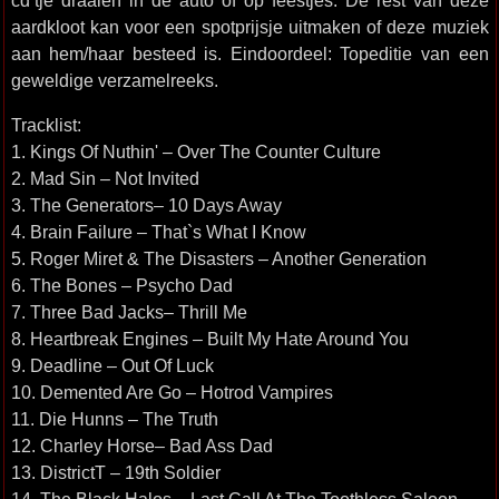
cd’tje draaien in de auto of op feestjes. De rest van deze
aardkloot kan voor een spotprijsje uitmaken of deze muziek
aan hem/haar besteed is. Eindoordeel: Topeditie van een
geweldige verzamelreeks.
Tracklist:
1. Kings Of Nuthin' – Over The Counter Culture
2. Mad Sin – Not Invited
3. The Generators– 10 Days Away
4. Brain Failure – That`s What I Know
5. Roger Miret & The Disasters – Another Generation
6. The Bones – Psycho Dad
7. Three Bad Jacks– Thrill Me
8. Heartbreak Engines – Built My Hate Around You
9. Deadline – Out Of Luck
10. Demented Are Go – Hotrod Vampires
11. Die Hunns – The Truth
12. Charley Horse– Bad Ass Dad
13. DistrictT – 19th Soldier