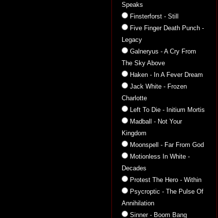
Speaks
Finsterforst - Still
Five Finger Death Punch -
Legacy
Galneryus - A Cry From
The Sky Above
Haken - In A Fever Dream
Jack White - Frozen
Charlotte
Left To Die - Initium Mortis
Madball - Not Your
Kingdom
Moonspell - Far From God
Motionless In White -
Decades
Protest The Hero - Within
Psycroptic - The Pulse Of
Annihilation
Sinner - Boom Bang