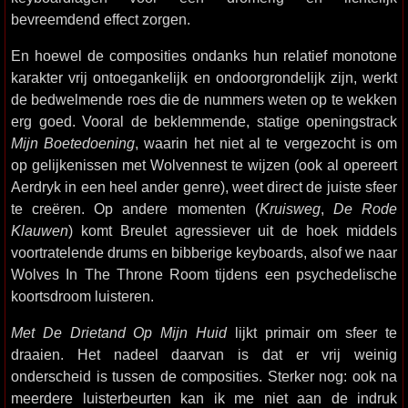
bevreemdend effect zorgen.
En hoewel de composities ondanks hun relatief monotone
karakter vrij ontoegankelijk en ondoorgrondelijk zijn, werkt
de bedwelmende roes die de nummers weten op te wekken
erg goed. Vooral de beklemmende, statige openingstrack
Mijn Boetedoening
, waarin het niet al te vergezocht is om
op gelijkenissen met Wolvennest te wijzen (ook al opereert
Aerdryk in een heel ander genre), weet direct de juiste sfeer
te creëren. Op andere momenten (
Kruisweg
,
De Rode
Klauwen
) komt Breulet agressiever uit de hoek middels
voortratelende drums en bibberige keyboards, alsof we naar
Wolves In The Throne Room tijdens een psychedelische
koortsdroom luisteren.
Met De Drietand Op Mijn Huid
lijkt primair om sfeer te
draaien. Het nadeel daarvan is dat er vrij weinig
onderscheid is tussen de composities. Sterker nog: ook na
meerdere luisterbeurten kan ik me niet aan de indruk