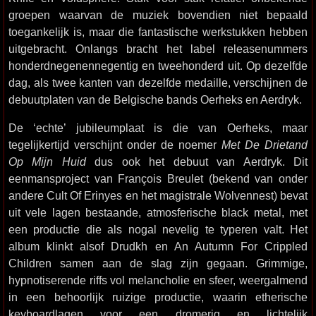
groepen waarvan de muziek bovendien niet bepaald
toegankelijk is, maar die fantastische werkstukken hebben
uitgebracht. Onlangs bracht het label releasenummers
honderdnegenennegentig en tweehonderd uit. Op dezelfde
dag, als twee kanten van dezelfde medaille, verschijnen de
debuutplaten van de Belgische bands Oerheks en Aerdryk.
De ‘echte’ jubileumplaat is die van Oerheks, maar
tegelijkertijd verschijnt onder de noemer
Met De Drietand
Op Mijn Huid
dus ook het debuut van Aerdryk. Dit
eenmansproject van François Breulet (bekend van onder
andere Cult Of Erinyes en het magistrale Wolvennest) bevat
uit vele lagen bestaande, atmosferische black metal, met
een productie die als nogal nevelig te typeren valt. Het
album klinkt alsof Drudkh en An Autumn For Crippled
Children samen aan de slag zijn gegaan. Grimmige,
hypnotiserende riffs vol melancholie en sfeer, weergalmend
in een behoorlijk ruizige productie, waarin etherische
keyboardlagen voor een dromerig en lichtelijk