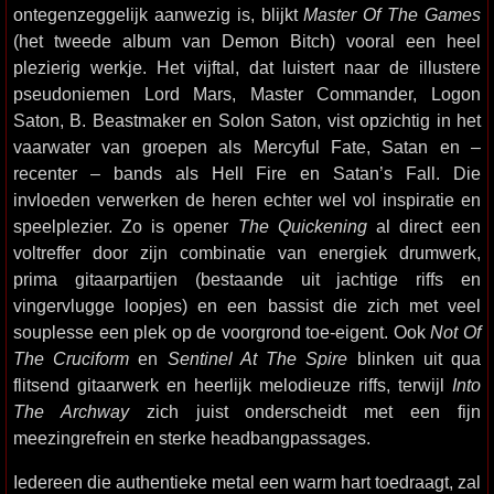
ontegenzeggelijk aanwezig is, blijkt
Master Of The Games
(het tweede album van Demon Bitch) vooral een heel
plezierig werkje. Het vijftal, dat luistert naar de illustere
pseudoniemen Lord Mars, Master Commander, Logon
Saton, B. Beastmaker en Solon Saton, vist opzichtig in het
vaarwater van groepen als Mercyful Fate, Satan en –
recenter – bands als Hell Fire en Satan’s Fall. Die
invloeden verwerken de heren echter wel vol inspiratie en
speelplezier. Zo is opener
The Quickening
al direct een
voltreffer door zijn combinatie van energiek drumwerk,
prima gitaarpartijen (bestaande uit jachtige riffs en
vingervlugge loopjes) en een bassist die zich met veel
souplesse een plek op de voorgrond toe-eigent. Ook
Not Of
The Cruciform
en
Sentinel At The Spire
blinken uit qua
flitsend gitaarwerk en heerlijk melodieuze riffs, terwijl
Into
The Archway
zich juist onderscheidt met een fijn
meezingrefrein en sterke headbangpassages.
Iedereen die authentieke metal een warm hart toedraagt, zal