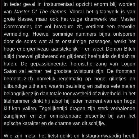
in ieder geval in instrumentaal opzicht enorm blij worden
van
Master Of The Games
. Vooral het gitaarwerk is van
grote klasse, maar ook het vuige drumwerk van Master
Commander, dat vol bravoure zit, verdient een eervolle
vermelding. Hoewel sommige nummers bijna ontsporen
door de soms wat al te onstuimige passages, werkt het
hoge energieniveau aanstekelijk – en weet Demon Bitch
altijd (hoewel glibberend en glijdend) heelhuids de finish te
halen. De gepassioneerde, heroïsche zang van Logon
Saton zal echter het grootste twistpunt zijn. De frontman
beroept zich namelijk regelmatig op hoge gilletjes en
uitbundige uithalen, waarin bezieling en pathos vele malen
belangrijker zijn dan totale toonvastheid of zuiverheid. In het
titelnummer klinkt hij alsof hij ieder moment van een hoge
klif kan vallen. Tegelijkertijd dragen zijn sterk verhalende
zanglijnen en zijn onmiskenbare presentie bij aan het
epische karakter en de charme van dit schijfje.
Wie zijn metal het liefst gelikt en Instagramwaardig heeft,