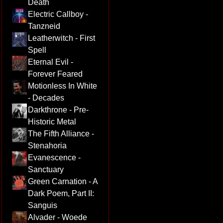
Death
Electric Callboy -
Tanzneid
Leatherwitch - First
Spell
Eternal Evil -
Forever Feared
Motionless In White
- Decades
Darkthrone - Pre-
Historic Metal
The Fifth Alliance -
Stenahoria
Evanescence -
Sanctuary
Green Carnation - A
Dark Poem, Part II:
Sanguis
Alvader - Woede