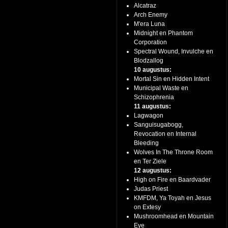
Alcatraz
Arch Enemy
M'era Luna
Midnight en Phantom
Corporation
Spectral Wound, Invulche en
Blodzallog
10 augustus:
Mortal Sin en Hidden Intent
Municipal Waste en
Schizophrenia
11 augustus:
Lagwagon
Sanguisugabogg,
Revocation en Internal
Bleeding
Wolves In The Throne Room
en Ter Ziele
12 augustus:
High on Fire en Baardvader
Judas Priest
KMFDM, Ya Toyah en Jesus
on Extesy
Mushroomhead en Mountain
Eye