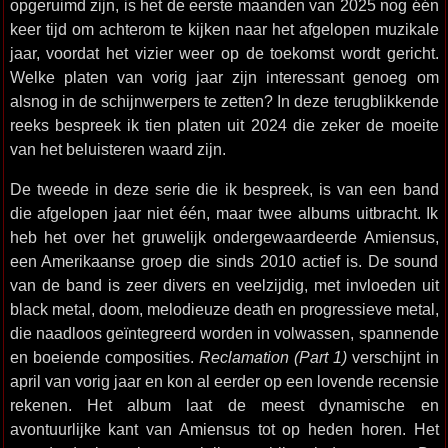
opgeruimd zijn, is het de eerste maanden van 2025 nog één
keer tijd om achterom te kijken naar het afgelopen muzikale
jaar, voordat het vizier weer op de toekomst wordt gericht.
Welke platen van vorig jaar zijn interessant genoeg om
alsnog in de schijnwerpers te zetten? In deze terugblikkende
reeks bespreek ik tien platen uit 2024 die zeker de moeite
van het beluisteren waard zijn.
De tweede in deze serie die ik bespreek, is van een band
die afgelopen jaar niet één, maar twee albums uitbracht. Ik
heb het over het gruwelijk ondergewaardeerde Amiensus,
een Amerikaanse groep die sinds 2010 actief is. De sound
van de band is zeer divers en veelzijdig, met invloeden uit
black metal, doom, melodieuze death en progressieve metal,
die naadloos geïntegreerd worden in volwassen, spannende
en boeiende composities.
Reclamation (Part 1)
verschijnt in
april van vorig jaar en kon al eerder op een lovende recensie
rekenen. Het album laat de meest dynamische en
avontuurlijke kant van Amiensus tot op heden horen. Het