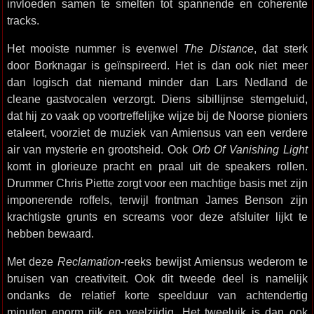
invloeden samen te smelten tot spannende en coherente
tracks.
Het mooiste nummer is evenwel
The Distance
, dat sterk
door Borknagar is geïnspireerd. Het is dan ook niet meer
dan logisch dat niemand minder dan Lars Nedland de
cleane gastvocalen verzorgt. Diens sibillijnse stemgeluid,
dat hij zo vaak op voortreffelijke wijze bij de Noorse pioniers
etaleert, voorziet de muziek van Amiensus van een verdere
air van mysterie en grootsheid. Ook
Orb Of Vanishing Light
komt in glorieuze pracht en praal uit de speakers rollen.
Drummer Chris Piette zorgt voor een machtige basis met zijn
imponerende roffels, terwijl frontman James Benson zijn
krachtigste grunts en screams voor deze afsluiter lijkt te
hebben bewaard.
Met deze
Reclamation
-reeks bewijst Amiensus wederom te
bruisen van creativiteit. Ook dit tweede deel is namelijk
ondanks de relatief korte speelduur van achtendertig
minuten enorm rijk en veelzijdig. Het tweeluik is dan ook