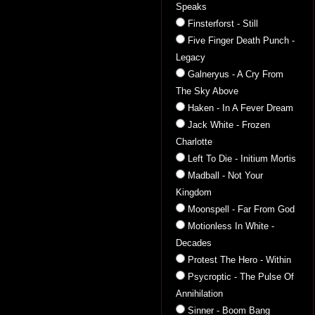
Speaks
Finsterforst - Still
Five Finger Death Punch -
Legacy
Galneryus - A Cry From
The Sky Above
Haken - In A Fever Dream
Jack White - Frozen
Charlotte
Left To Die - Initium Mortis
Madball - Not Your
Kingdom
Moonspell - Far From God
Motionless In White -
Decades
Protest The Hero - Within
Psycroptic - The Pulse Of
Annihilation
Sinner - Boom Bang