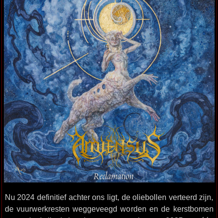
Nu 2024 definitief achter ons ligt, de oliebollen verteerd zijn,
de vuurwerkresten weggeveegd worden en de kerstbomen