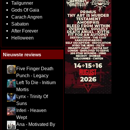
Tailgunner
Gods Of Gaia
Carach Angren
Sabaton
After Forever
Helloween
Nieuwste reviews
Five Finger Death
Punch - Legacy
Left To Die - Initium
Mortis
Lynx - Trinity Of
Suns
Inferi - Heaven
Wept
Ana - Motivated By