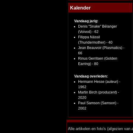
Kalender
Vandaag jarig:
Denis "Snake" Bélanger
(Voivod) - 62
Filippa Nässil
(Thundermother) - 40
Jean Beauvoir (Plasmatics) -
66
Rinus Gerritsen (Golden
Earring) - 80
Vandaag overleden:
Hermann Hesse (auteur) -
1962
Martin Birch (producent) -
2020
Paul Samson (Samson) -
2002
Alle artikelen en foto's (afgezien va