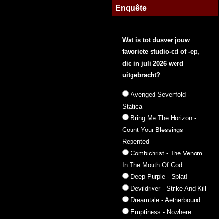
Enquête
Wat is tot dusver jouw
favoriete studio-cd of -ep,
die in juli 2026 werd
uitgebracht?
Avenged Sevenfold -
Statica
Bring Me The Horizon -
Count Your Blessings
Repented
Combichrist - The Venom
In The Mouth Of God
Deep Purple - Splat!
Devildriver - Strike And Kill
Dreamtale - Aetherbound
Emptiness - Nowhere