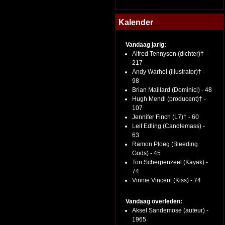
Kalender
Vandaag jarig:
Alfred Tennyson (dichter)† -
217
Andy Warhol (illustrator)† -
98
Brian Maillard (Dominici) - 48
Hugh Mendl (producent)† -
107
Jennifer Finch (L7)† - 60
Leif Edling (Candlemass) -
63
Ramon Ploeg (Bleeding
Gods) - 45
Ton Scherpenzeel (Kayak) -
74
Vinnie Vincent (Kiss) - 74
Vandaag overleden:
Aksel Sandemose (auteur) -
1965