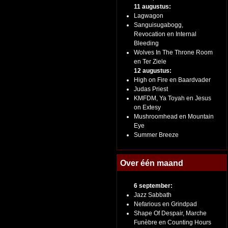
11 augustus:
Lagwagon
Sanguisugabogg,
Revocation en Internal
Bleeding
Wolves In The Throne Room
en Ter Ziele
12 augustus:
High on Fire en Baardvader
Judas Priest
KMFDM, Ya Toyah en Jesus
on Extesy
Mushroomhead en Mountain
Eye
Summer Breeze
Over één maand
6 september:
Jazz Sabbath
Nefarious en Grindpad
Shape Of Despair, Marche
Funèbre en Counting Hours