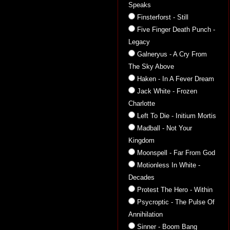
Speaks
Finsterforst - Still
Five Finger Death Punch -
Legacy
Galneryus - A Cry From
The Sky Above
Haken - In A Fever Dream
Jack White - Frozen
Charlotte
Left To Die - Initium Mortis
Madball - Not Your
Kingdom
Moonspell - Far From God
Motionless In White -
Decades
Protest The Hero - Within
Psycroptic - The Pulse Of
Annihilation
Sinner - Boom Bang