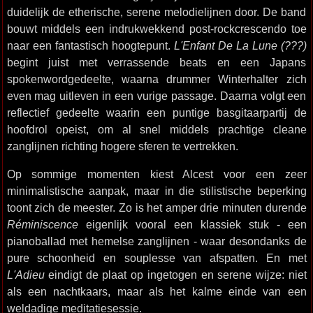
duidelijk de etherische, serene melodielijnen door. De band
bouwt middels een indrukwekkend post-rockcrescendo toe
naar een fantastisch hoogtepunt.
L'Enfant De La Lune (???)
begint juist met verrassende beats en een Japans
spokenwordgedeelte, waarna drummer Winterhalter zich
even mag uitleven in een vurige passage. Daarna volgt een
reflectief gedeelte waarin een puntige basgitaarpartij de
hoofdrol opeist, om al snel middels prachtige cleane
zanglijnen richting hogere sferen te vertrekken.
Op sommige momenten kiest Alcest voor een zeer
minimalistische aanpak, maar in die stilistische beperking
toont zich de meester. Zo is het amper drie minuten durende
Réminiscence
eigenlijk vooral een klassiek stuk - een
pianoballad met hemelse zanglijnen - waar desondanks de
pure schoonheid en souplesse van afspatten. En met
L'Adieu
eindigt de plaat op ingetogen en serene wijze: niet
als een nachtkaars, maar als het kalme einde van een
weldadige meditatiesessie.