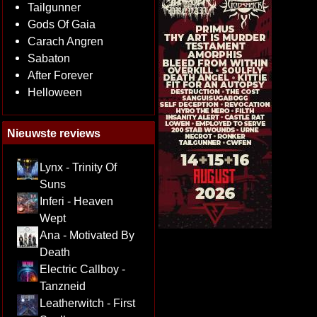
Tailgunner
Gods Of Gaia
Carach Angren
Sabaton
After Forever
Helloween
Nieuwste reviews
Lynx - Trinity Of
Suns
Inferi - Heaven
Wept
Ana - Motivated By
Death
Electric Callboy -
Tanzneid
Leatherwitch - First