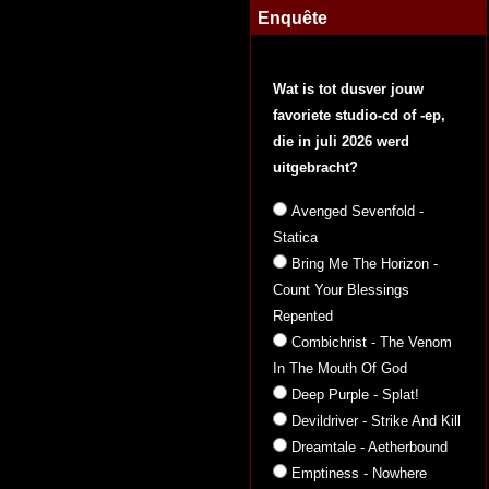
Enquête
Wat is tot dusver jouw
favoriete studio-cd of -ep,
die in juli 2026 werd
uitgebracht?
Avenged Sevenfold -
Statica
Bring Me The Horizon -
Count Your Blessings
Repented
Combichrist - The Venom
In The Mouth Of God
Deep Purple - Splat!
Devildriver - Strike And Kill
Dreamtale - Aetherbound
Emptiness - Nowhere