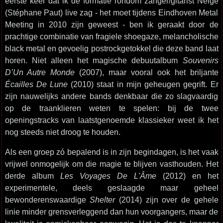
eerste keer dat ik de formatie rondom zanger/gitarist Neige
(Stéphane Paut) live zag - het moet tijdens Eindhoven Metal
Meeting in 2010 zijn geweest - ben ik geraakt door de
prachtige combinatie van fragiele shoegaze, melancholische
black metal en gevoelig postrockgetokkel die deze band laat
horen. Niet alleen het magische debuutalbum
Souvenirs
D’Un Autre Monde
(2007), maar vooral ook het briljante
Écailles De Lune
(2010) staat in mijn geheugen gegrift. Er
zijn nauwelijks andere bands denkbaar die zo slagvaardig
op de traanklieren weten te spelen: bij de twee
openingstracks van laatstgenoemde klassieker weet ik het
nog steeds niet droog te houden.
Als een groep zó bepalend is in zijn begindagen, is het vaak
vrijwel onmogelijk om die magie te blijven vasthouden. Het
derde album
Les Voyages De L'Âme
(2012) en het
experimentele, deels geslaagde maar geheel
bewonderenswaardige
Shelter
(2014) zijn over de gehele
linie minder grensverleggend dan hun voorgangers, maar de