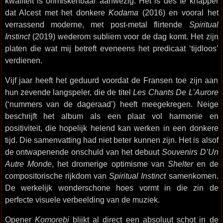
kwaliteit is onmiskenbaar aanwezig. Het is des te knapper
dat Alcest met het donkere
Kodama
(2016) en vooral het
verrassend moderne, met post-metal flirtende
Spiritual
Instinct
(2019) wederom subliem voor de dag komt. Het zijn
platen die wat mij betreft eveneens het predicaat ‘tijdloos’
verdienen.
Vijf jaar heeft het geduurd voordat de Fransen toe zijn aan
hun zevende langspeler, die de titel
Les Chants De L’Aurore
(‘nummers van de dageraad’) heeft meegekregen. Neige
beschrijft het album als een plaat vol harmonie en
positiviteit, die hopelijk helend kan werken in een donkere
tijd. Die samenvatting had niet beter kunnen zijn. Het is alsof
de ontwapenende onschuld van het debuut
Souvenirs D’Un
Autre Monde
, het dromerige optimisme van
Shelter
en de
compositorische rijkdom van
Spiritual Instinct
samenkomen.
De werkelijk wonderschone hoes vormt in die zin de
perfecte visuele verbeelding van de muziek.
Opener
Komorebi
blijkt al direct een absoluut schot in de