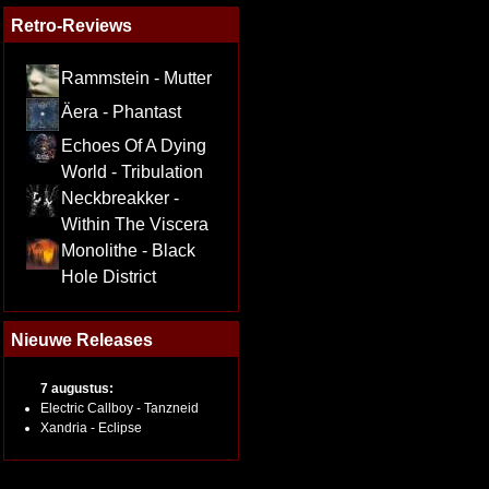
Retro-Reviews
Rammstein - Mutter
Äera - Phantast
Echoes Of A Dying
World - Tribulation
Neckbreakker -
Within The Viscera
Monolithe - Black
Hole District
Nieuwe Releases
7 augustus:
Electric Callboy - Tanzneid
Xandria - Eclipse