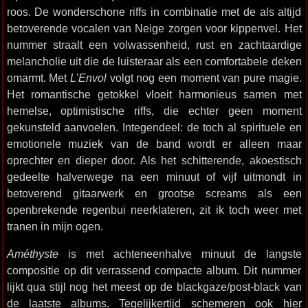
roos. De wonderschone riffs in combinatie met de als altijd
betoverende vocalen van Neige zorgen voor kippenvel. Het
nummer straalt een volwassenheid, rust en zachtaardige
melancholie uit die de luisteraar als een comfortabele deken
omarmt. Met
L’Envol
volgt nog een moment van pure magie.
Het romantische getokkel vloeit harmonieus samen met
hemelse, optimistische riffs, die echter geen moment
gekunsteld aanvoelen. Integendeel: de toch al spirituele en
emotionele muziek van de band wordt er alleen maar
oprechter en dieper door. Als het schitterende, akoestisch
gedeelte halverwege na een minuut of vijf uitmondt in
betoverend gitaarwerk en grootse screams als een
openbrekende regenbui neerklateren, zit ik toch weer met
tranen in mijn ogen.
Améthyste
is met achteneenhalve minuut de langste
compositie op dit verrassend compacte album. Dit nummer
lijkt qua stijl nog het meest op de blackgaze/post-black van
de laatste albums. Tegelijkertijd schemeren ook hier