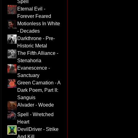
Spell
Eternal Evil -
Forever Feared
Motionless In White
- Decades
Darkthrone - Pre-
Historic Metal
The Fifth Alliance -
Stenahoria
Evanescence -
Sanctuary
Green Carnation - A
Dark Poem, Part II:
Sanguis
Alvader - Woede
Spell - Wretched
Heart
DevilDriver - Strike
And Kill