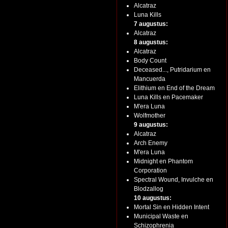
Alcatraz
Luna Kills
7 augustus:
Alcatraz
8 augustus:
Alcatraz
Body Count
Deceased..., Putridarium en
Mancuerda
Elithium en End of the Dream
Luna Kills en Pacemaker
M'era Luna
Wolfmother
9 augustus:
Alcatraz
Arch Enemy
M'era Luna
Midnight en Phantom
Corporation
Spectral Wound, Invulche en
Blodzallog
10 augustus:
Mortal Sin en Hidden Intent
Municipal Waste en
Schizophrenia