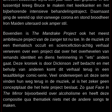
tussentijd kreeg Bruce te maken met keelkanker en het
bijbehorende intensieve behandelingstraject. Daarnaast
ging de wereld op slot vanwege corona en stond broodheer
Iron Maiden uiteraard ook amper stil.
Bovendien is
The Mandrake Project
ook het meest
ambitieuze project van de zanger tot nu toe. In de muziek zit
een thematisch occult en sciencefiction-achtig verhaal
verweven over een project dat over het overhevelen van
iemands identiteit en diens herinnering in "iets" anders
gaat. Deze kroniek is door Dickinson zelf bedacht en met
behulp van anderen komt dit verhaal terug in een
twaalfdelige comic-serie. Veel onderwerpen uit deze serie
vinden hun weg terug in de muziek, al is het zeker geen
conceptplaat die het hele project beslaat. Zo gaat
Face In
The Mirror
bijvoorbeeld over alcoholisme en heeft deze
compositie qua thematiek niets met de andere songs te
maken.