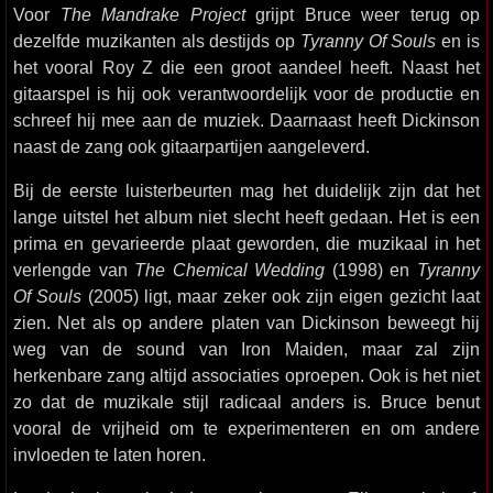
Voor
The Mandrake Project
grijpt Bruce weer terug op
dezelfde muzikanten als destijds op
Tyranny Of Souls
en is
het vooral Roy Z die een groot aandeel heeft. Naast het
gitaarspel is hij ook verantwoordelijk voor de productie en
schreef hij mee aan de muziek. Daarnaast heeft Dickinson
naast de zang ook gitaarpartijen aangeleverd.
Bij de eerste luisterbeurten mag het duidelijk zijn dat het
lange uitstel het album niet slecht heeft gedaan. Het is een
prima en gevarieerde plaat geworden, die muzikaal in het
verlengde van
The Chemical Wedding
(1998) en
Tyranny
Of Souls
(2005) ligt, maar zeker ook zijn eigen gezicht laat
zien. Net als op andere platen van Dickinson beweegt hij
weg van de sound van Iron Maiden, maar zal zijn
herkenbare zang altijd associaties oproepen. Ook is het niet
zo dat de muzikale stijl radicaal anders is. Bruce benut
vooral de vrijheid om te experimenteren en om andere
invloeden te laten horen.