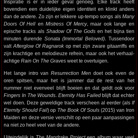
Inspiratie is er in ieder geval genoeg. Elke track heeft
bovendien een duidelijke eigen identiteit en klinkt anders
dan de andere. Zo zijn er lekkere up-tempo songs als
Many
Doors Of Hell
en
Mistress Of Mercy
, maar ook lange en
epische tracks als
Shadow Of The Gods
en het bijna tien
minuten durende
Sonata (Immortal Beloved)
. Tussendoor
valt
Afterglow Of Ragnarok
op met zijn zware gitaarriffs en
zijn krachtige en melodieuze refrein, maar ook het verhaal-
achtige
Rain On The Graves
weet te overtuigen.
Het lange intro van
Resurrection Men
doet ook even de
oren spitsen, maar het is jammer dat de rest van het
nummer niet evenveel blijft boeien en dat geldt ook voor
Fingers In The Wounds
.
Eternity Has Failed
blijft dat echter
wel doen. Deze geweldige track verscheen al eerder (als
If
Eternity Should Fail
) op
The Book Of Souls
(2015) van Iron
Maiden en deze versie verschilt op een paar aanpassingen
na niet zo heel veel van de andere.
Uiteindelijk is
The Mandrake Project
een album waar veel