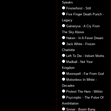
Speaks
Finsterforst - Still
Five Finger Death Punch -
Legacy
Galneryus - A Cry From
The Sky Above
Haken - In A Fever Dream
Jack White - Frozen
Charlotte
Left To Die - Initium Mortis
Madball - Not Your
Kingdom
Moonspell - Far From God
Motionless In White -
Decades
Protest The Hero - Within
Psycroptic - The Pulse Of
Annihilation
Sinner - Boom Bang