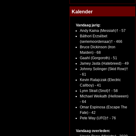
Kalender
Vandaag jarig:
Andy Kaina (Messiah)† - 57
Báthori Erzsébet
(seriemoordenaar)† - 466
Bruce Dickinson (Iron
Maiden) - 68
Gaahl (Gorgoroth) - 51
Jamey Jasta (Hatebreed) - 49
Johnny Solinger (Skid Row)†
- 61
Kevin Ratajczak (Electric
Callboy) - 41
Lynn Strait (Snot)† - 58
Michael Weikath (Helloween)
- 64
Omar Espinosa (Escape The
Fate) - 42
Pete Way (UFO)† - 76
Vandaag overleden: