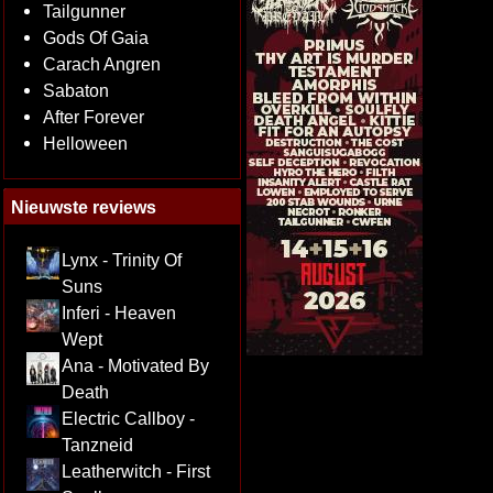
Tailgunner
Gods Of Gaia
Carach Angren
Sabaton
After Forever
Helloween
Nieuwste reviews
Lynx - Trinity Of
Suns
Inferi - Heaven
Wept
Ana - Motivated By
Death
Electric Callboy -
Tanzneid
Leatherwitch - First