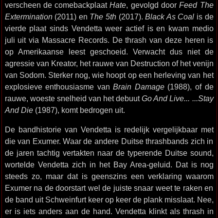
verscheen de comebackplaat
Hate
, gevolgd door
Feed The
Extermination
(2011) en
The 5th
(2017).
Black As Coal
is de
vierde plaat sinds Vendetta weer actief is en kwam medio
juli uit via Massacre Records. De thrash van deze heren is
op Amerikaanse leest geschoeid. Verwacht dus niet de
agressie van Kreator, het rauwe van Destruction of het venijn
van Sodom. Sterker nog, wie hoopt op een herleving van het
explosieve enthousiasme van
Brain Damage
(1988), of de
rauwe, woeste snelheid van het debuut
Go And Live... ...Stay
And Die
(1987), komt bedrogen uit.
De bandhistorie van Vendetta is redelijk vergelijkbaar met
die van Exumer. Waar de andere Duitse thrashbands zich in
de jaren tachtig vertakten naar de typerende Duitse sound,
wortelde Vendetta zich in het Bay Area-geluid. Dat is nog
steeds zo, maar dat is geenszins een verklaring waarom
Exumer na de doorstart wel de juiste snaar weet te raken en
de band uit Schweinfurt keer op keer de plank misslaat. Nee,
er is iets anders aan de hand. Vendetta klinkt als thrash in