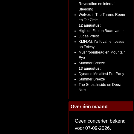
Revocation en Internal
Bleeding
Wolves In The Throne Room
en Ter Ziele
12 augustus:
High on Fire en Baardvader
Judas Priest
KMFDM, Ya Toyah en Jesus
on Extesy
Mushroomhead en Mountain
Eye
Summer Breeze
13 augustus:
Dynamo Metalfest Pre-Party
Summer Breeze
The Ghost Inside en Deez
Nuts
Over één maand
Geen concerten bekend
voor 07-09-2026.