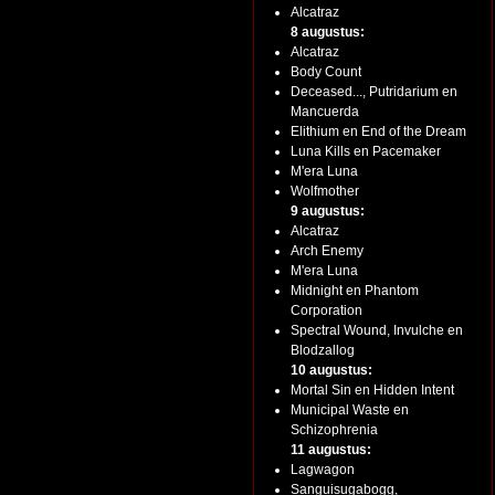
Alcatraz
8 augustus:
Alcatraz
Body Count
Deceased..., Putridarium en
Mancuerda
Elithium en End of the Dream
Luna Kills en Pacemaker
M'era Luna
Wolfmother
9 augustus:
Alcatraz
Arch Enemy
M'era Luna
Midnight en Phantom
Corporation
Spectral Wound, Invulche en
Blodzallog
10 augustus:
Mortal Sin en Hidden Intent
Municipal Waste en
Schizophrenia
11 augustus:
Lagwagon
Sanguisugabogg,