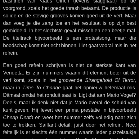
baslijnen van Klaus Ulrich (tevens slaggitaar) op de
voorgrond, zoals het goede thrash betaamt. De productie is
solide en de stevige grooves komen goed uit de verf. Maar
dan voeg je die zang toe en het resultaat is op zijn best
gemiddeld. In het slechtste geval misschien een beetje maf.
De titeltrack bijvoorbeeld is een protestsong, maar die
boodschap komt niet echt binnen. Het gaat vooral mis in het
refrein.
Een goed refrein schrijven is niet de sterkste kant van
Vendetta. Er zijn nummers waarin dit element beter uit de
verf komt, zoals in het groovende
Strangehold Of Terror
,
maar in
Time To Change
gaat het opnieuw helemaal mis.
Ditmaal omdat het ronduit saai is. Ligt dat aan Mario Vogel?
Deels, maar ik denk niet dat je Mario overal de schuld van
kunt geven. Hij levert een prima prestatie in bijvoorbeeld
Cheap Death
en weet het nummer zelfs volledig naar zich
toe te trekken. Saillant detail, juist door het refrein. Nee,
feitelijk is er slechts één nummer waarin ieder puzzelstukje