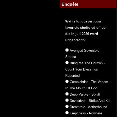
Enquête
Wat is tot dusver jouw
favoriete studio-cd of -ep,
die in juli 2026 werd
uitgebracht?
Avenged Sevenfold -
Statica
Bring Me The Horizon -
Count Your Blessings
Repented
Combichrist - The Venom
In The Mouth Of God
Deep Purple - Splat!
Devildriver - Strike And Kill
Dreamtale - Aetherbound
Emptiness - Nowhere