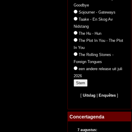
Goodbye
Sojourner - Gateways
Taake - En Skog Av
Nidstang
The Hu - Hun
The Plot In You - The Plot
In You
The Rolling Stones -
Foreign Tongues
een andere release uit juli
2026
[
Uitslag
|
Enquêtes
]
Concertagenda
7 augustus: