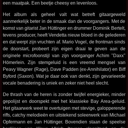
een maatpak. Een beetje cheesy en levenloos.
Het album als geheel valt wat betreft gitaargeweld
aanmerkelijk beter in de smaak dan de voorgangers. Met de
komst van gitarist Jan Hüttinger en drummer Dominik Bertelt,
tevens producer, heeft Vendetta nieuw bloed in de gelederen
en dat werpt zijn vruchten af. Mario Vogel, de frontman sinds
de doorstart, probeert zijn eigen draai te geven aan de
originele microfoonstijl van zijn voorganger Achim "Daxx"
Hömerlein. Zijn stemgeluid is een vreemd mengsel van
Peavy Wagner (Rage), Dave Padden (ex-Annihilator) en Biff
Byford (Saxon). Wat je daar ook van denkt, zijn gevarieerde
vocale benadering is uniek en zeker niet heel slecht.
De thrash van de heren is zonder twijfel energieker, minder
gepolijst en doorspekt met het klassieke Bay Area-geluid.
Het gitaarwerk weet te overtuigen met stevige, galopperende
riffs, catchy melodieën en uitstekend soleerwerk van Michael
Opfermann en Jan Hüttinger. Bovendien staan de speelse