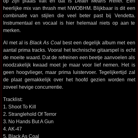
op zijn plaats valt en dat is
Death Means Relief
. Een
heerlijke mix van thrash met NWOBHM. Blijkbaar is dit een
combinatie van stijlen die veel beter past bij Vendetta.
Instrumentaal en vocaal is hier helemaal niets op aan te
merken.
Al met al is
Black As Coal
best een degelijk album met een
aantal prima tracks. Vooral het technische gitaarspel is echt
de moeite waard. Dat de refreinen een beetje aanvoelen als
noodzakelijk kwaad moet je maar voor lief nemen. Het is
geen hoogvlieger, maar prima luistervoer. Tegelijkertijd zal
de plaat gemakkelijk over het hoofd gezien worden met
zoveel hevige concurrentie.
Tracklist:
1. Shoot To Kill
2. Stranglehold Of Terror
3. No Hands But A Gun
4. AK-47
5. Black As Coal