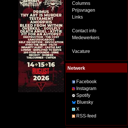
Columns
Prijsvragen
Links
Contact info
Medewerkers
Vacature
Netwerk
Facebook
Instagram
Spotify
Bluesky
X
RSS-feed