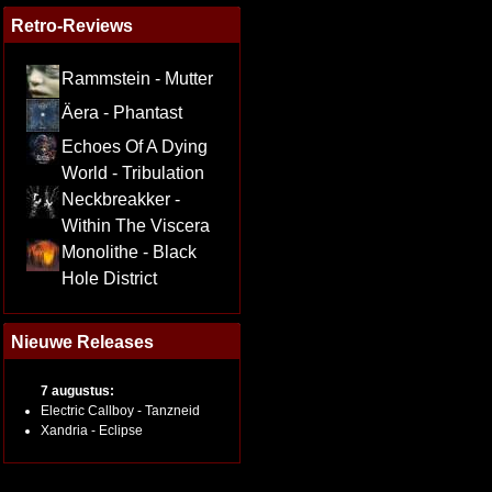
Retro-Reviews
Rammstein - Mutter
Äera - Phantast
Echoes Of A Dying
World - Tribulation
Neckbreakker -
Within The Viscera
Monolithe - Black
Hole District
Nieuwe Releases
7 augustus:
Electric Callboy - Tanzneid
Xandria - Eclipse