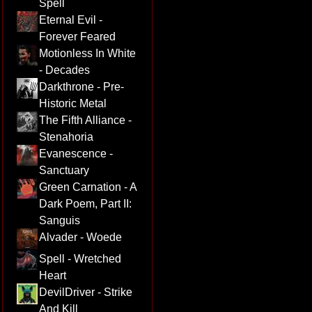
Spell
Eternal Evil -
Forever Feared
Motionless In White
- Decades
Darkthrone - Pre-
Historic Metal
The Fifth Alliance -
Stenahoria
Evanescence -
Sanctuary
Green Carnation - A
Dark Poem, Part II:
Sanguis
Alvader - Woede
Spell - Wretched
Heart
DevilDriver - Strike
And Kill