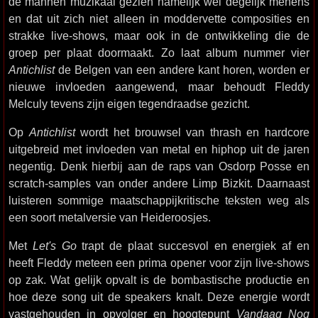
de mannen muzikaal gezien namelijk wel degelijk menens
en dat uit zich niet alleen in moddervette composities en
strakke live-shows, maar ook in de ontwikkeling die de
groep per plaat doormaakt. Zo laat album nummer vier
Antichlist
de Belgen van een andere kant horen, worden er
nieuwe invloeden aangewend, maar behoudt Fleddy
Melculy tevens zijn eigen tegendraadse gezicht.
Op
Antichlist
wordt het brouwsel van thrash en hardcore
uitgebreid met invloeden van metal en hiphop uit de jaren
negentig. Denk hierbij aan de raps van Osdorp Posse en
scratch-samples van onder andere Limp Bizkit. Daarnaast
luisteren sommige maatschappijkritische teksten weg als
een soort metalversie van Heideroosjes.
Met
Let's Go
trapt de plaat succesvol en energiek af en
heeft Fleddy meteen een prima opener voor zijn live-shows
op zak. Wat gelijk opvalt is de bombastische productie en
hoe deze song uit de speakers knalt. Deze energie wordt
vastgehouden in opvolger en hoogtepunt
Vandaag Nog