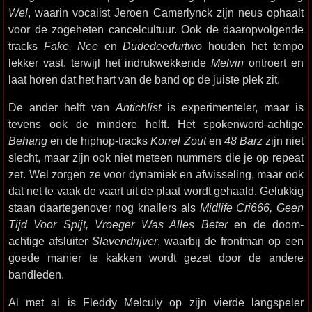
Wel
, waarin vocalist Jeroen Camerlynck zijn neus ophaalt
voor de zogeheten cancelcultuur. Ook de daaropvolgende
tracks
Fake, Nee
en
Dudedeedurtwo
houden het tempo
lekker vast, terwijl het indrukwekkende
Melvin
ontroert en
laat horen dat het hart van de band op de juiste plek zit.
De ander helft van
Antichlist
is experimenteler, maar is
tevens ook de mindere helft. Het spokenword-achtige
Behang
en de hiphop-tracks
Korrel Zout
en
48 Barz
zijn niet
slecht, maar zijn ook niet meteen nummers die je op repeat
zet. Wel zorgen ze voor dynamiek en afwisseling, maar ook
dat net te vaak de vaart uit de plaat wordt gehaald. Gelukkig
staan daartegenover nog knallers als
Midlife Cri666, Geen
Tijd Voor Spijt, Vroeger Was Alles Beter
en de doom-
achtige afsluiter
Slavendrijver
, waarbij de frontman op een
goede manier te kakken wordt gezet door de andere
bandleden.
Al met al is Fleddy Melculy op zijn vierde langspeler