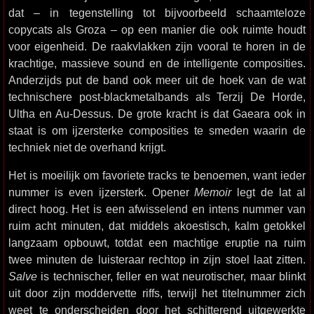
dat – in tegenstelling tot bijvoorbeeld schaamteloze
copycats als Groza – op een manier die ook ruimte houdt
voor eigenheid. De raakvlakken zijn vooral te horen in de
krachtige, massieve sound en de intelligente composities.
Anderzijds put de band ook meer uit de hoek van de wat
technischere post-blackmetalbands als Terzij De Horde,
Ultha en Au-Dessus. De grote kracht is dat Gaeara ook in
staat is om ijzersterke composities te smeden waarin de
techniek niet de overhand krijgt.
Het is moeilijk om favoriete tracks te benoemen, want ieder
nummer is even ijzersterk. Opener
Memoir
legt de lat al
direct hoog. Het is een afwisselend en intens nummer van
ruim acht minuten, dat middels akoestisch, kalm getokkel
langzaam opbouwt, totdat een machtige eruptie na ruim
twee minuten de luisteraar rechtop in zijn stoel laat zitten.
Salve
is technischer, feller en wat neurotischer, maar blinkt
uit door zijn moddervette riffs, terwijl het titelnummer zich
weet te onderscheiden door het schitterend uitgewerkte