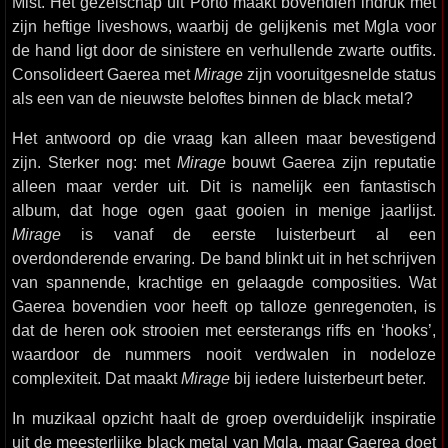
Mist. Het gezelschap uit Porto maakt bovendien indruk met
zijn heftige liveshows, waarbij de gelijkenis met Mgla voor
de hand ligt door de sinistere en verhullende zwarte outfits.
Consolideert Gaerea met
Mirage
zijn vooruitgesnelde status
als een van de nieuwste beloftes binnen de black metal?
Het antwoord op die vraag kan alleen maar bevestigend
zijn. Sterker nog: met
Mirage
bouwt Gaerea zijn reputatie
alleen maar verder uit. Dit is namelijk een fantastisch
album, dat hoge ogen gaat gooien in menige jaarlijst.
Mirage
is vanaf de eerste luisterbeurt al een
overdonderende ervaring. De band blinkt uit in het schrijven
van spannende, krachtige en gelaagde composities. Wat
Gaerea bovendien voor heeft op talloze genregenoten, is
dat de heren ook strooien met eersterangs riffs en ‘hooks’,
waardoor de nummers nooit verdwalen in nodeloze
complexiteit. Dat maakt
Mirage
bij iedere luisterbeurt beter.
In muzikaal opzicht haalt de groep overduidelijk inspiratie
uit de meesterlijke black metal van Mgla, maar Gaerea doet