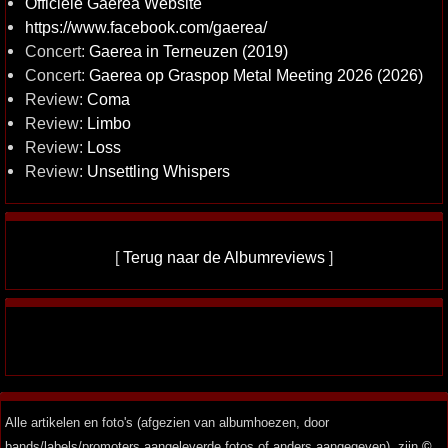
Officiële Gaerea Website
https://www.facebook.com/gaerea/
Concert:
Gaerea in Terneuzen (2019)
Concert:
Gaerea op Graspop Metal Meeting 2026 (2026)
Review:
Coma
Review:
Limbo
Review:
Loss
Review:
Unsettling Whispers
[
Terug naar de Albumreviews
]
Alle artikelen en foto's (afgezien van albumhoezen, door
bands/labels/promoters aangeleverde fotos of anders aangegeven), zijn
©