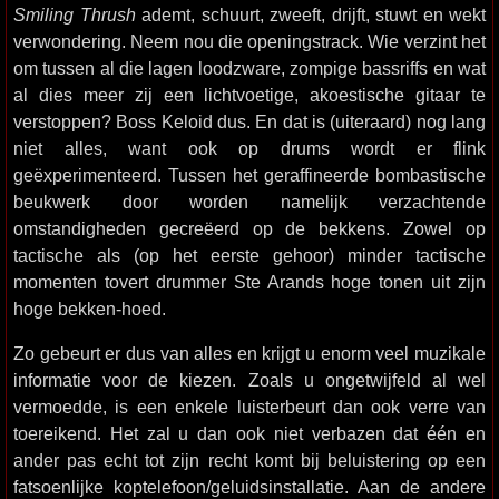
Smiling Thrush
ademt, schuurt, zweeft, drijft, stuwt en wekt
verwondering. Neem nou die openingstrack. Wie verzint het
om tussen al die lagen loodzware, zompige bassriffs en wat
al dies meer zij een lichtvoetige, akoestische gitaar te
verstoppen? Boss Keloid dus. En dat is (uiteraard) nog lang
niet alles, want ook op drums wordt er flink
geëxperimenteerd. Tussen het geraffineerde bombastische
beukwerk door worden namelijk verzachtende
omstandigheden gecreëerd op de bekkens. Zowel op
tactische als (op het eerste gehoor) minder tactische
momenten tovert drummer Ste Arands hoge tonen uit zijn
hoge bekken-hoed.
Zo gebeurt er dus van alles en krijgt u enorm veel muzikale
informatie voor de kiezen. Zoals u ongetwijfeld al wel
vermoedde, is een enkele luisterbeurt dan ook verre van
toereikend. Het zal u dan ook niet verbazen dat één en
ander pas echt tot zijn recht komt bij beluistering op een
fatsoenlijke koptelefoon/geluidsinstallatie. Aan de andere