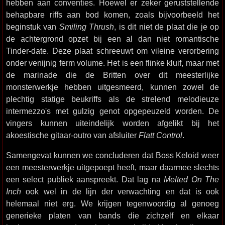
hebben aan conventies. Hoewel er zeker geruststellende
behapbare riffs aan bod komen, zoals bijvoorbeeld het
beginstuk van
Smiling Thrush
, is dit niet de plaat die je op
de achtergrond opzet bij een al dan niet romantische
Tinder-date. Deze plaat schreeuwt om vileine verorbering
onder venijnig ferm volume. Het is een flinke kluif, maar met
de marinade die de Britten over dit meesterlijke
monsterwerkje hebben uitgesmeerd, kunnen zowel de
plechtig statige beukriffs als de strelend melodieuze
intermezzo's met gulzig genot opgepeuzeld worden. De
vingers kunnen uiteindelijk worden afgelikt bij het
akoestische gitaar-outro van afsluiter
Flatt Control
.
Samengevat kunnen we concluderen dat Boss Keloid weer
een meesterwerkje uitgepoept heeft, maar daarmee slechts
een select publiek aanspreekt. Dat lag na
Melted On The
Inch
ook wel in de lijn der verwachting en dat is ook
helemaal niet erg. We krijgen tegenwoordig al genoeg
generieke platen van bands die zichzelf en elkaar