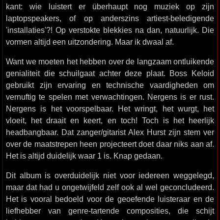
kant: wie luistert er überhaupt nog muziek op zijn
laptopspeakers, of op anderszins artiest-beledigende
'installaties'?! Op verstokte blekkies na dan, natuurlijk. Die
vormen altijd een uitzondering. Maar ik dwaal af.
Want we moeten het hebben over de langzaam ontluikende
genialiteit die schuilgaat achter deze plaat. Boss Keloid
gebruikt zijn ervaring en technische vaardigheden om
vernuftig te spelen met verwachtingen. Nergens is er rust.
Nergens is het voorspelbaar. Het wringt, het wurgt, het
vloeit, het draait en keert, en toch! Toch is het heerlijk
headbangbaar. Dat zanger/gitarist Alex Hurst zijn stem ver
over de maatstrepen heen projecteert doet daar niks aan af.
Het is altijd duidelijk waar 1 is. Knap gedaan.
Dit album is overduidelijk niet voor iedereen weggelegd,
maar dat had u ongetwijfeld zelf ook al wel geconcludeerd.
Het is vooral bedoeld voor de geoefende luisteraar en de
liefhebber van genre-tartende composities, die schijt