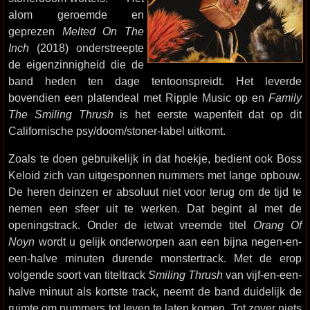
alom geroemde en
geprezen
Melted On The
Inch
(2018) onderstreepte
de eigenzinnigheid die de
band heden ten dage tentoonspreidt. Het leverde
bovendien een platendeal met Ripple Music op en
Family
The Smiling Thrush
is het eerste wapenfeit dat op dit
Californische psy/doom/stoner-label uitkomt.
Zoals te doen gebruikelijk in dat hoekje, bedient ook Boss
Keloid zich van uitgesponnen nummers met lange opbouw.
De heren deinzen er absoluut niet voor terug om de tijd te
nemen een sfeer uit te werken. Dat begint al met de
openingstrack. Onder de ietwat vreemde titel
Orang Of
Noyn
wordt u gelijk onderworpen aan een bijna negen-en-
een-halve minuten durende monstertrack. Met de erop
volgende soort van titeltrack
Smiling Thrush
van vijf-en-een-
halve minuut als kortste track, neemt de band duidelijk de
ruimte om nummers tot leven te laten komen. Tot zover niets