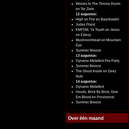
Wolves In The Throne Room
en Ter Ziele
12 augustus:
High on Fire en Baardvader
Judas Priest
KMFDM, Ya Toyah en Jesus
on Extesy
Mushroomhead en Mountain
Eye
Summer Breeze
13 augustus:
Dynamo Metalfest Pre-Party
Summer Breeze
The Ghost Inside en Deez
Nuts
14 augustus:
Dynamo Metalfest
Hoods, Brick By Brick, Give
Em Blood en Provisional
Summer Breeze
Over één maand