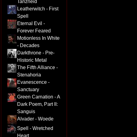
Tanzneid
Leatherwitch - First
Spell
Eternal Evil -
Forever Feared
Motionless In White
- Decades
Darkthrone - Pre-
Historic Metal
The Fifth Alliance -
Stenahoria
Evanescence -
Sanctuary
Green Carnation - A
Dark Poem, Part II:
Sanguis
Alvader - Woede
Spell - Wretched
Heart