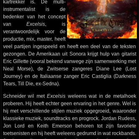
kartrekker is. De multi-
instrumentalist is de
bedenker van het concept
van
Excelsis
, is
verantwoordelijk voor de
productie, mix, master, heeft
veel partijen ingespeeld en heeft een deel van de teksten
gezongen. De Amerikaan uit Sonora krijgt hulp van gitarist
Eric Gillette (vooral bekend vanwege zijn samenwerking met
Neal Morse), de Zwitserse zangeres Diane Lee (Lost
Journey) en de Italiaanse zanger Eric Castiglia (Darkness
Tears, Till Die, ex-Sedna).
Schneider wil met
Excelsis
weleens wat in de metalhoek
proberen. Hij heeft echter geen ervaring in het genre. Wel is
hij met verschillende stijlen muziek opgegroeid, waaronder
klassieke muziek, soundtracks en progrock. Jordan Rudess,
Jon Lord en Keith Emerson behoren tot zijn favoriete
toetsenisten en hij heeft weleens gedrumd in wat rockbands.