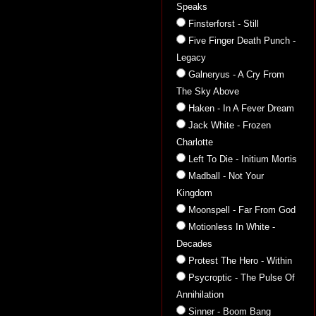
Speaks
Finsterforst - Still
Five Finger Death Punch -
Legacy
Galneryus - A Cry From
The Sky Above
Haken - In A Fever Dream
Jack White - Frozen
Charlotte
Left To Die - Initium Mortis
Madball - Not Your
Kingdom
Moonspell - Far From God
Motionless In White -
Decades
Protest The Hero - Within
Psycroptic - The Pulse Of
Annihilation
Sinner - Boom Bang