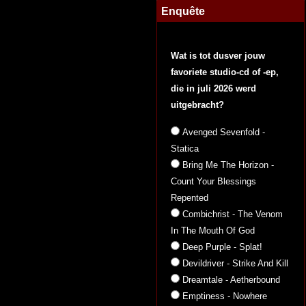
Enquête
Wat is tot dusver jouw
favoriete studio-cd of -ep,
die in juli 2026 werd
uitgebracht?
Avenged Sevenfold -
Statica
Bring Me The Horizon -
Count Your Blessings
Repented
Combichrist - The Venom
In The Mouth Of God
Deep Purple - Splat!
Devildriver - Strike And Kill
Dreamtale - Aetherbound
Emptiness - Nowhere