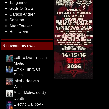
Tailgunner
Gods Of Gaia
Carach Angren
Sabaton
After Forever
Helloween
Nieuwste reviews
Left To Die - Initium
Mortis
Lynx - Trinity Of
Suns
Inferi - Heaven
Wept
Ana - Motivated By
Death
Electric Callboy -