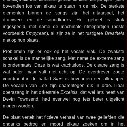
bovendien los van elkaar te staan in de mix. De sterkste
elementen binnen de songs zijn het gitaarspel, het
drumwerk en de soundtracks. Het geheel is strak
ingespeeld, met name de machinale ritmepartijen (beste
voorbeeld:
Empyrean
), al zijn ze in het rustigere
Breatheia
niet op hun plaats.
Problemen zijn er ook op het vocale vlak. De zwakste
schakel is de mannelijke zang. Met name de extreme zang
is ondermaats. Deze is wat krachteloos. De cleane zang is
wat beter, maar valt niet echt op. De overdreven zoete
voordracht in de ballad
Stars
is bovendien een afknapper.
De vocalen van Lee zijn daarentegen dik in orde. Haar
operazang in het orkestrale
Excelsis
, dat wel iets heeft van
Devin Townsend, had evenwel nog iets beter uitgelicht
mogen worden.
De plaat vertelt het fictieve verhaal van twee geliefden die
ondanks bedrog en moord elkaar zoeken om in het