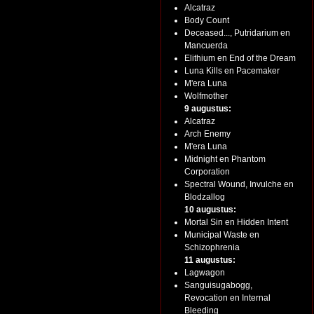
Alcatraz
Body Count
Deceased..., Putridarium en
Mancuerda
Elithium en End of the Dream
Luna Kills en Pacemaker
M'era Luna
Wolfmother
9 augustus:
Alcatraz
Arch Enemy
M'era Luna
Midnight en Phantom
Corporation
Spectral Wound, Invulche en
Blodzallog
10 augustus:
Mortal Sin en Hidden Intent
Municipal Waste en
Schizophrenia
11 augustus:
Lagwagon
Sanguisugabogg,
Revocation en Internal
Bleeding