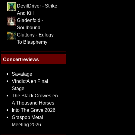
DevilDriver - Strike
And Kill
Gladenfold -
Soulbound
Gluttony - Eulogy
To Blasphemy
Concertreviews
Savatage
VindictA en Final
Stage
The Black Crowes en
A Thousand Horses
Into The Grave 2026
Graspop Metal
Meeting 2026