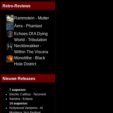
Retro-Reviews
Rammstein - Mutter
Äera - Phantast
Echoes Of A Dying
World - Tribulation
Neckbreakker -
Within The Viscera
Monolithe - Black
Hole District
Nieuwe Releases
7 augustus:
Electric Callboy - Tanzneid
Xandria - Eclipse
14 augustus:
Hollywood Vampires - At
Montreux Jazz Festival