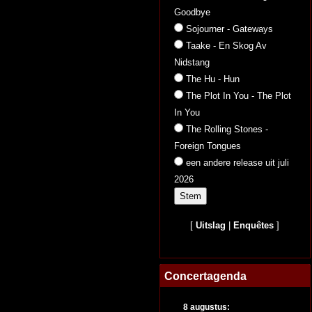
Goodbye
Sojourner - Gateways
Taake - En Skog Av
Nidstang
The Hu - Hun
The Plot In You - The Plot
In You
The Rolling Stones -
Foreign Tongues
een andere release uit juli
2026
[
Uitslag
|
Enquêtes
]
Concertagenda
8 augustus: