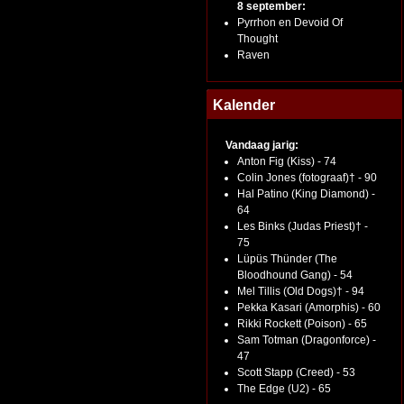
8 september:
Pyrrhon en Devoid Of
Thought
Raven
Kalender
Vandaag jarig:
Anton Fig (Kiss) - 74
Colin Jones (fotograaf)† - 90
Hal Patino (King Diamond) -
64
Les Binks (Judas Priest)† -
75
Lüpüs Thünder (The
Bloodhound Gang) - 54
Mel Tillis (Old Dogs)† - 94
Pekka Kasari (Amorphis) - 60
Rikki Rockett (Poison) - 65
Sam Totman (Dragonforce) -
47
Scott Stapp (Creed) - 53
The Edge (U2) - 65