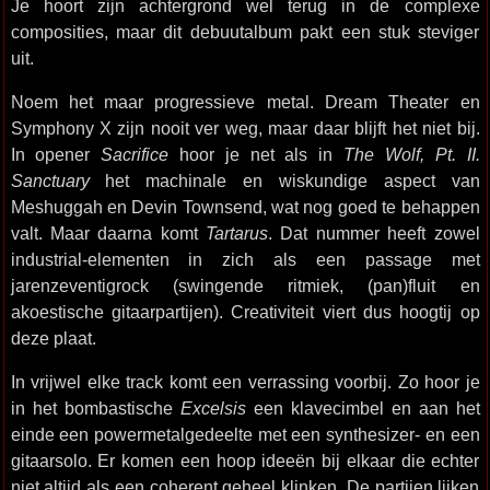
Je hoort zijn achtergrond wel terug in de complexe
composities, maar dit debuutalbum pakt een stuk steviger
uit.
Noem het maar progressieve metal. Dream Theater en
Symphony X zijn nooit ver weg, maar daar blijft het niet bij.
In opener
Sacrifice
hoor je net als in
The Wolf, Pt. II.
Sanctuary
het machinale en wiskundige aspect van
Meshuggah en Devin Townsend, wat nog goed te behappen
valt. Maar daarna komt
Tartarus
. Dat nummer heeft zowel
industrial-elementen in zich als een passage met
jarenzeventigrock (swingende ritmiek, (pan)fluit en
akoestische gitaarpartijen). Creativiteit viert dus hoogtij op
deze plaat.
In vrijwel elke track komt een verrassing voorbij. Zo hoor je
in het bombastische
Excelsis
een klavecimbel en aan het
einde een powermetalgedeelte met een synthesizer- en een
gitaarsolo. Er komen een hoop ideeën bij elkaar die echter
niet altijd als een coherent geheel klinken. De partijen lijken