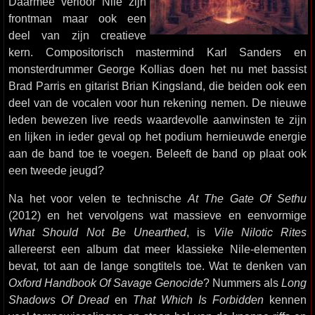
Daarmee verloor Nile zijn
frontman maar ook een
deel van zijn creatieve
kern. Compositorisch mastermind Karl Sanders en
monsterdrummer George Kollias doen het nu met bassist
Brad Parris en gitarist Brian Kingsland, die beiden ook een
deel van de vocalen voor hun rekening nemen. De nieuwe
leden bewezen live reeds waardevolle aanwinsten te zijn
en lijken in ieder geval op het podium hernieuwde energie
aan de band toe te voegen. Beleeft de band op plaat ook
een tweede jeugd?
Na het voor velen te technische
At The Gate Of Sethu
(2012) en het vervolgens wat massieve en eenvormige
What Should Not Be Unearthed
, is
Vile Nilotic Rites
allereerst een album dat meer klassieke Nile-elementen
bevat, tot aan de lange songtitels toe. Wat te denken van
Oxford Handbook Of Savage Genocide
? Nummers als
Long
Shadows Of Dread
en
That Which Is Forbidden
kennen