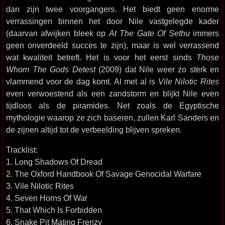
dan zijn twee voorgangers. Het biedt geen enorme
verrassingen binnen het door Nile vastgelegde kader
(daarvan afwijken bleek op
At The Gate Of Sethu
immers
geen onverdeeld succes te zijn), maar is wel verrassend
wat kwaliteit betreft. Het is voor het eerst sinds
Those
Whom The Gods Detest
(2009) dat Nile weer zo sterk en
vlammend voor de dag komt. Al met al is
Vile Nilotic Rites
even verwoestend als een zandstorm en blijkt Nile even
tijdloos als de piramides. Net zoals de Egyptische
mythologie waarop ze zich baseren, zullen Karl Sanders en
de zijnen altijd tot de verbeelding blijven spreken.
Tracklist:
1. Long Shadows Of Dread
2. The Oxford Handbook Of Savage Genocidal Warfare
3. Vile Nilotic Rites
4. Seven Horns Of War
5. That Which Is Forbidden
6. Snake Pit Mating Frenzy