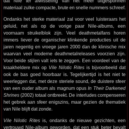
dat Nile ter afwisseling van het meer uitgesponnen
materiaal zulke compacte, brute en snelle nummers schreef.
Ondanks het sterke materiaal zal voor veel luisteraars het
geluid, net als op de vorige paar Nile-albums, een
voornaam struikelblok zijn. Veel deathmetalfans horen
immers liever de organischer klinkende producties uit de
jaren negentig en vroege jaren 2000 dan de klinische mix
waarvan veel moderne deathmetalreleases voorzien zijn.
Voor beide stijlen valt iets te zeggen. Een voordeel van de
kraakheldere mix op
Vile Nilotic Rites
is bijvoorbeeld dat
ook de bas goed hoorbaar is. Tegelijkertijd is het niet te
weerleggen dat, met deze steriele sound, de duistere sfeer
van een ouder album als magnum opus
In Their Darkened
Shrines
(2002) totaal ontbreekt. De interludes compenseren
het gebrek aan sfeer enigszins, maar gezien de thematiek
van Nile blijft dat zonde.
Vile Nilotic Rites
is, ondanks de nieuwe gezichten, een
vertrouwd Nile-album geworden, dat een stuk beter bevalt