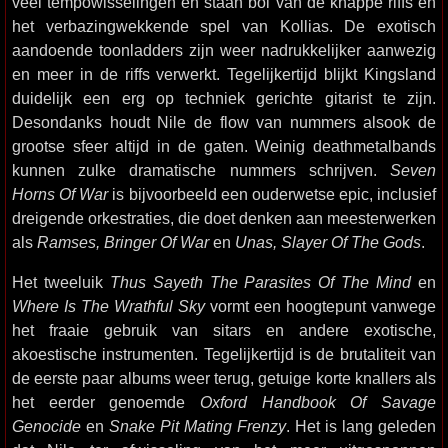
veel tempowisselingen en staan bol van de knappe riffs en
het verbazingwekkende spel van Kollias. De exotisch
aandoende toonladders zijn weer nadrukkelijker aanwezig
en meer in de riffs verwerkt. Tegelijkertijd blijkt Kingsland
duidelijk een erg op techniek gerichte gitarist te zijn.
Desondanks houdt Nile de flow van nummers alsook de
grootse sfeer altijd in de gaten. Weinig deathmetalbands
kunnen zulke dramatische nummers schrijven.
Seven
Horns Of War
is bijvoorbeeld een ouderwetse epic, inclusief
dreigende orkestraties, die doet denken aan meesterwerken
als
Ramses, Bringer Of War
en
Unas, Slayer Of The Gods
.
Het tweeluik
Thus Sayeth The Parasites Of The Mind
en
Where Is The Wrathful Sky
vormt een hoogtepunt vanwege
het fraaie gebruik van sitars en andere exotische,
akoestische instrumenten. Tegelijkertijd is de brutaliteit van
de eerste paar albums weer terug, getuige korte knallers als
het eerder genoemde
Oxford Handbook Of Savage
Genocide
en
Snake Pit Mating Frenzy
. Het is lang geleden