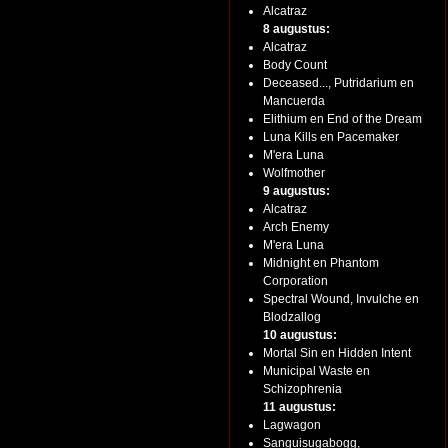
Alcatraz
8 augustus:
Alcatraz
Body Count
Deceased..., Putridarium en
Mancuerda
Elithium en End of the Dream
Luna Kills en Pacemaker
M'era Luna
Wolfmother
9 augustus:
Alcatraz
Arch Enemy
M'era Luna
Midnight en Phantom
Corporation
Spectral Wound, Invulche en
Blodzallog
10 augustus:
Mortal Sin en Hidden Intent
Municipal Waste en
Schizophrenia
11 augustus:
Lagwagon
Sanguisugabogg,