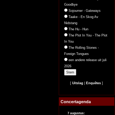
Goodbye
Sojourner - Gateways
Taake - En Skog Av
Nidstang
The Hu - Hun
The Plot In You - The Plot
In You
The Rolling Stones -
Foreign Tongues
een andere release uit juli
2026
[
Uitslag
|
Enquêtes
]
Concertagenda
7 augustus: