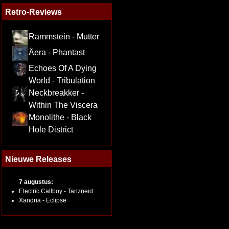
Retro-Reviews
Rammstein - Mutter
Äera - Phantast
Echoes Of A Dying
World - Tribulation
Neckbreakker -
Within The Viscera
Monolithe - Black
Hole District
Nieuwe Releases
7 augustus:
Electric Callboy - Tanzneid
Xandria - Eclipse