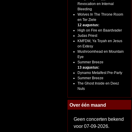
Revocation en Internal
Bleeding
Wolves In The Throne Room
en Ter Ziele
12 augustus:
High on Fire en Baardvader
Judas Priest
KMFDM, Ya Toyah en Jesus
on Extesy
Mushroomhead en Mountain
Eye
Summer Breeze
13 augustus:
Dynamo Metalfest Pre-Party
Summer Breeze
The Ghost Inside en Deez
Nuts
Over één maand
Geen concerten bekend
voor 07-09-2026.