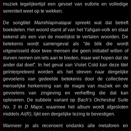
muziek tegelijkertijd een gevoel van euforie en volledige
sereniteit weet op te wekken.
De songtitel
Mamihlapinatapai
spreekt wat dat betreft
boekdelen. Het woord stamt af van het Yahgan-volk en staat
bekend als een van de moeilijkst te vertalen woorden. De
betekenis wordt samengevat als “de blik die wordt
uitgewisseld door twee mensen die geen initiatief willen of
durven nemen om iets aan te bieden, maar wel hopen dat de
ander dat doet”. In het geval van Violet Cold kan deze titel
geïnterpreteerd worden als het streven naar dergelijke
gevoelens van gedeelde betekenis door de collectieve
menselijke herkenning van de magie van muziek en de
gevoelens van zingeving en verheffing die dat kan
opleveren. De subtiele variant op
Bach’s Orchestral Suite
No. 3 In D Major
, waarmee het album wordt afgesloten
middels
Ai(R)
, lijkt een dergelijke lezing te bevestigen.
Wanneer je als recensent ondanks alle metaforen en