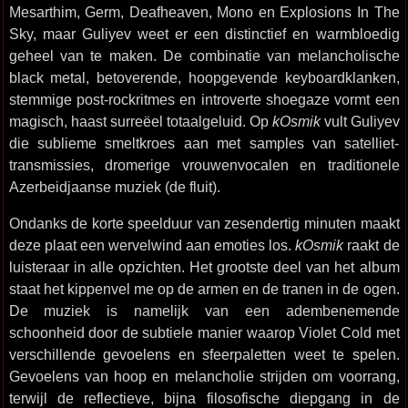
Mesarthim, Germ, Deafheaven, Mono en Explosions In The
Sky, maar Guliyev weet er een distinctief en warmbloedig
geheel van te maken. De combinatie van melancholische
black metal, betoverende, hoopgevende keyboardklanken,
stemmige post-rockritmes en introverte shoegaze vormt een
magisch, haast surreëel totaalgeluid. Op
kOsmik
vult Guliyev
die sublieme smeltkroes aan met samples van satelliet-
transmissies, dromerige vrouwenvocalen en traditionele
Azerbeidjaanse muziek (de fluit).
Ondanks de korte speelduur van zesendertig minuten maakt
deze plaat een wervelwind aan emoties los.
kOsmik
raakt de
luisteraar in alle opzichten. Het grootste deel van het album
staat het kippenvel me op de armen en de tranen in de ogen.
De muziek is namelijk van een adembenemende
schoonheid door de subtiele manier waarop Violet Cold met
verschillende gevoelens en sfeerpaletten weet te spelen.
Gevoelens van hoop en melancholie strijden om voorrang,
terwijl de reflectieve, bijna filosofische diepgang in de