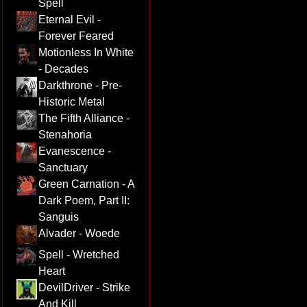
Spell
Eternal Evil -
Forever Feared
Motionless In White
- Decades
Darkthrone - Pre-
Historic Metal
The Fifth Alliance -
Stenahoria
Evanescence -
Sanctuary
Green Carnation - A
Dark Poem, Part II:
Sanguis
Alvader - Woede
Spell - Wretched
Heart
DevilDriver - Strike
And Kill