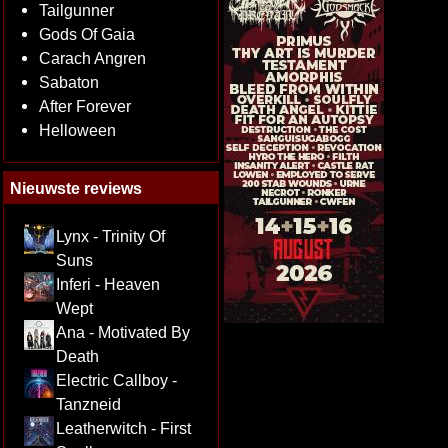
Tailgunner
Gods Of Gaia
Carach Angren
Sabaton
After Forever
Helloween
Nieuwste reviews
Lynx - Trinity Of
Suns
Inferi - Heaven
Wept
Ana - Motivated By
Death
Electric Callboy -
Tanzneid
Leatherwitch - First