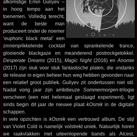
afkomstige Emin Guliyev –
in hoog tempo aan het
toenemen. Volledig terecht,
want de beste man
produceert onder de noemer
‘euphoric black metal’ een
zinnenprikkelende cocktail van sprankelende trance,
glooiende blackgaze en meanderend postrockgetokkel.
Desperate Dreams
(2015),
Magic Night
(2016) en
Anomie
(2017) zijn stuk voor stuk fantastische platen, die ondanks
de release in eigen beheer hun weg hebben gevonden naar
een relatief groot publiek. Guliyev zit ondertussen niet stil.
Nadat vorig jaar zijn ambitieuze
Sommermorgen
-trilogie
verscheen (een niet helemaal geslaagd experiment), ligt
sinds begin dit jaar de nieuwe plaat
kOsmik
in de digitale
schappen.
In vele opzichten is
kOsmik
een vertrouwd album. De stijl
van Violet Cold is namelijk volstrekt uniek. Natuurlijk horen
we raakvlakken met uiteenlopende bands als Alcest,