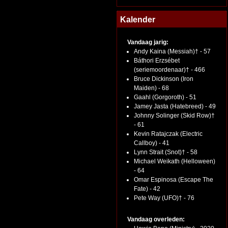
Kalender
Vandaag jarig:
Andy Kaina (Messiah)† - 57
Báthori Erzsébet
(seriemoordenaar)† - 466
Bruce Dickinson (Iron
Maiden) - 68
Gaahl (Gorgoroth) - 51
Jamey Jasta (Hatebreed) - 49
Johnny Solinger (Skid Row)†
- 61
Kevin Ratajczak (Electric
Callboy) - 41
Lynn Strait (Snot)† - 58
Michael Weikath (Helloween)
- 64
Omar Espinosa (Escape The
Fate) - 42
Pete Way (UFO)† - 76
Vandaag overleden: