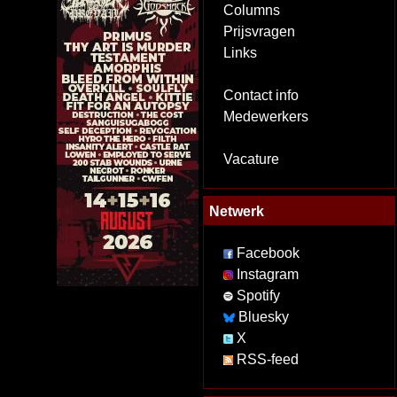
Columns
Prijsvragen
Links
Contact info
Medewerkers
Vacature
Netwerk
Facebook
Instagram
Spotify
Bluesky
X
RSS-feed