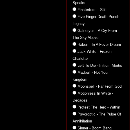
Speaks
Finsterforst - Still
Five Finger Death Punch -
Legacy
Galneryus - A Cry From
The Sky Above
Haken - In A Fever Dream
Jack White - Frozen
Charlotte
Left To Die - Initium Mortis
Madball - Not Your
Kingdom
Moonspell - Far From God
Motionless In White -
Decades
Protest The Hero - Within
Psycroptic - The Pulse Of
Annihilation
Sinner - Boom Bang