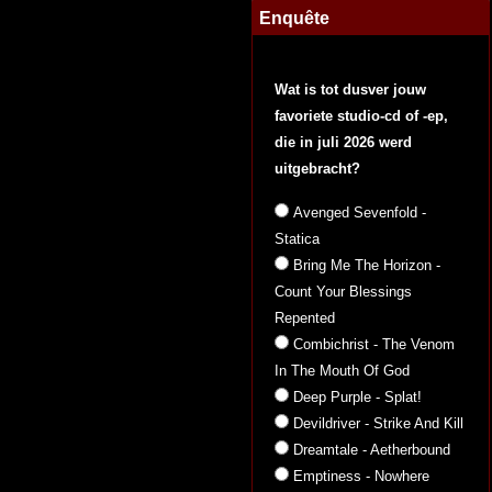
Enquête
Wat is tot dusver jouw
favoriete studio-cd of -ep,
die in juli 2026 werd
uitgebracht?
Avenged Sevenfold -
Statica
Bring Me The Horizon -
Count Your Blessings
Repented
Combichrist - The Venom
In The Mouth Of God
Deep Purple - Splat!
Devildriver - Strike And Kill
Dreamtale - Aetherbound
Emptiness - Nowhere