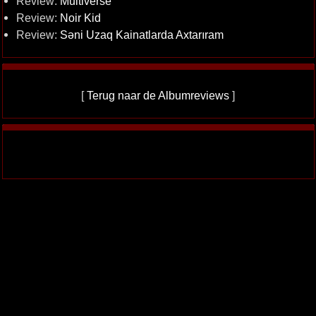
Review:
Multiverse
Review:
Noir Kid
Review:
Səni Uzaq Kainatlarda Axtarıram
[
Terug naar de Albumreviews
]