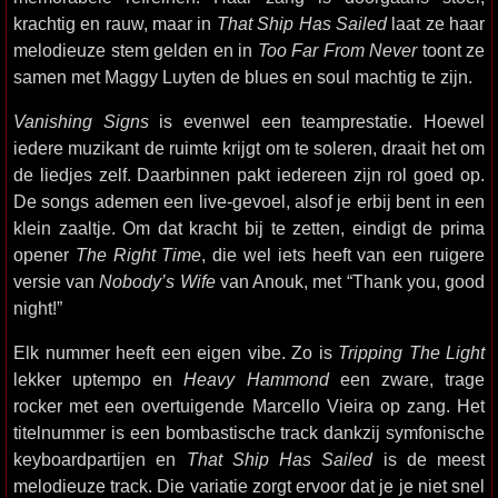
krachtig en rauw, maar in
That Ship Has Sailed
laat ze haar
melodieuze stem gelden en in
Too Far From Never
toont ze
samen met Maggy Luyten de blues en soul machtig te zijn.
Vanishing Signs
is evenwel een teamprestatie. Hoewel
iedere muzikant de ruimte krijgt om te soleren, draait het om
de liedjes zelf. Daarbinnen pakt iedereen zijn rol goed op.
De songs ademen een live-gevoel, alsof je erbij bent in een
klein zaaltje. Om dat kracht bij te zetten, eindigt de prima
opener
The Right Time
, die wel iets heeft van een ruigere
versie van
Nobody’s Wife
van Anouk, met “Thank you, good
night!”
Elk nummer heeft een eigen vibe. Zo is
Tripping The Light
lekker uptempo en
Heavy Hammond
een zware, trage
rocker met een overtuigende Marcello Vieira op zang. Het
titelnummer is een bombastische track dankzij symfonische
keyboardpartijen en
That Ship Has Sailed
is de meest
melodieuze track. Die variatie zorgt ervoor dat je je niet snel