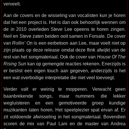
verveelt.
Aan de covers en de wisseling van vocalisten kun je horen
dat het een project is. Het is dan ook behoorlijk wennen om
de in 2010 overleden Steve Lee opeens te horen zingen.
Neil en Steve zaten beiden ooit samen in Forsale. De cover
van
Rollin’ On
is een eerbetoon aan Lee, maar voelt niet op
zijn plaats op deze release omdat deze flink afwijkt van de
rest van het songmateriaal. Ook de cover van
House Of The
Rising Sun
kan op gemengde reacties rekenen. Enerzijds is
er beslist een eigen touch aan gegeven, anderzijds is het
een wat overbodige interpretatie die niet veel toevoegt.
Verder valt er weinig te mopperen. Verwacht geen
baanbrekende songs, maar nummers die lekker
wegluisteren en een gemotiveerde groep kundige
muzikanten laten horen. Het speelplezier spat ervan af. Er
zit voldoende afwisseling in het songmateriaal. Bovendien
scoren de mix van Paul Lani en de master van Andrea