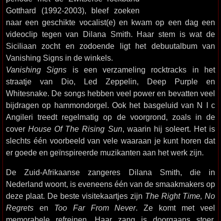
Gotthard (1992-2003), bleef zoeken
naar een geschikte vocalist(e) en kwam op een dag een
videoclip tegen van Dilana Smith. Haar stem is wat de
Siciliaan zocht en zodoende ligt het debuutalbum van
Vanishing Signs in de winkels.
Vanishing Signs
is een verzameling rocktracks in het
straatje van Dio, Led Zeppelin, Deep Purple en
Whitesnake. De songs hebben veel power en bevatten veel
bijdragen op hammondorgel. Ook het basgeluid van N I c
Angileri treedt regelmatig op de voorgrond, zoals in de
cover
House Of The Rising Sun
, waarin hij soleert. Het is
slechts één voorbeeld van vele waaraan je kunt horen dat
er goede en geïnspireerde muzikanten aan het werk zijn.
De Zuid-Afrikaanse zangeres Dilana Smith, die in
Nederland woont, is eveneens één van de smaakmakers op
deze plaat. De beste visitekaartjes zijn
The Right Time, No
Regrets
en
Too Far From Never
. Ze komt met veel
memorabele refreinen. Haar zang is doorgaans stoer,