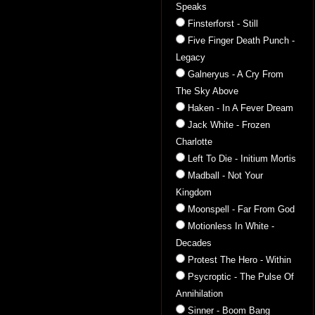
Speaks
Finsterforst - Still
Five Finger Death Punch -
Legacy
Galneryus - A Cry From
The Sky Above
Haken - In A Fever Dream
Jack White - Frozen
Charlotte
Left To Die - Initium Mortis
Madball - Not Your
Kingdom
Moonspell - Far From God
Motionless In White -
Decades
Protest The Hero - Within
Psycroptic - The Pulse Of
Annihilation
Sinner - Boom Bang