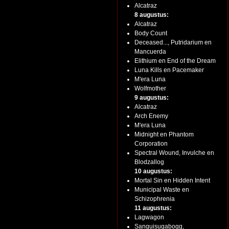
Alcatraz
8 augustus:
Alcatraz
Body Count
Deceased..., Putridarium en
Mancuerda
Elithium en End of the Dream
Luna Kills en Pacemaker
M'era Luna
Wolfmother
9 augustus:
Alcatraz
Arch Enemy
M'era Luna
Midnight en Phantom
Corporation
Spectral Wound, Invulche en
Blodzallog
10 augustus:
Mortal Sin en Hidden Intent
Municipal Waste en
Schizophrenia
11 augustus:
Lagwagon
Sanguisugabogg,