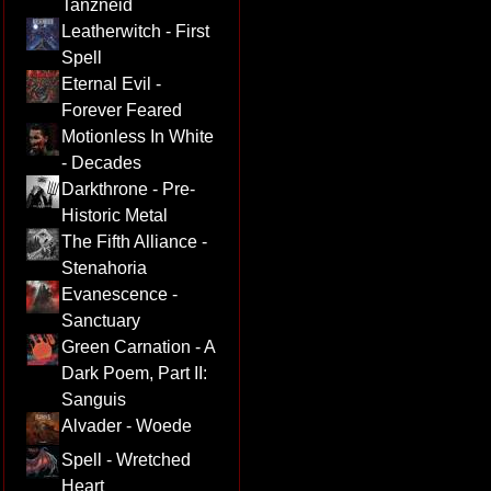
Tanzneid
Leatherwitch - First
Spell
Eternal Evil -
Forever Feared
Motionless In White
- Decades
Darkthrone - Pre-
Historic Metal
The Fifth Alliance -
Stenahoria
Evanescence -
Sanctuary
Green Carnation - A
Dark Poem, Part II:
Sanguis
Alvader - Woede
Spell - Wretched
Heart