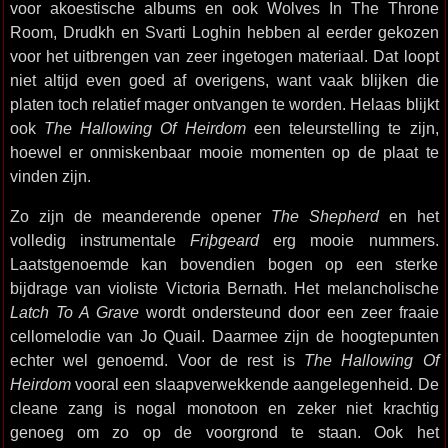
voor akoestische albums en ook Wolves In The Throne
Room, Drudkh en Svarti Loghin hebben al eerder gekozen
voor het uitbrengen van zeer ingetogen materiaal. Dat loopt
niet altijd even goed af overigens, want vaak blijken die
platen toch relatief mager ontvangen te worden. Helaas blijkt
ook
The Hallowing Of Heirdom
een teleurstelling te zijn,
hoewel er onmiskenbaar mooie momenten op de plaat te
vinden zijn.
Zo zijn de meanderende opener
The Shepherd
en het
volledig instrumentale
Friþgeard
erg mooie nummers.
Laatstgenoemde kan bovendien bogen op een sterke
bijdrage van violiste Victoria Bernath. Het melancholische
Latch To A Grave
wordt ondersteund door een zeer fraaie
cellomelodie van Jo Quail. Daarmee zijn de hoogtepunten
echter wel genoemd. Voor de rest is
The Hallowing Of
Heirdom
vooral een slaapverwekkende aangelegenheid. De
cleane zang is nogal monotoon en zeker niet krachtig
genoeg om zo op de voorgrond te staan. Ook het