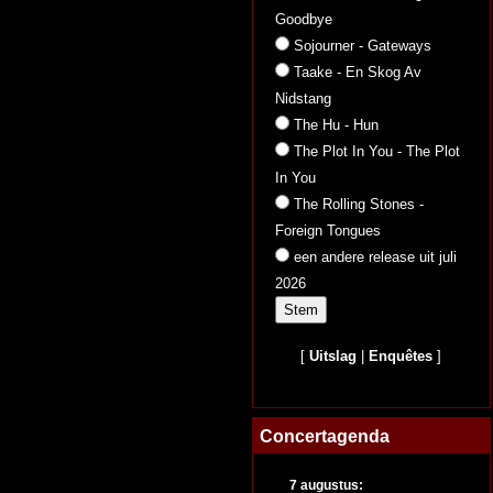
Goodbye
Sojourner - Gateways
Taake - En Skog Av
Nidstang
The Hu - Hun
The Plot In You - The Plot
In You
The Rolling Stones -
Foreign Tongues
een andere release uit juli
2026
[
Uitslag
|
Enquêtes
]
Concertagenda
7 augustus: