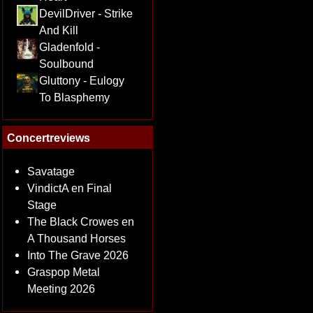
DevilDriver - Strike
And Kill
Gladenfold -
Soulbound
Gluttony - Eulogy
To Blasphemy
Concertreviews
Savatage
VindictA en Final
Stage
The Black Crowes en
A Thousand Horses
Into The Grave 2026
Graspop Metal
Meeting 2026