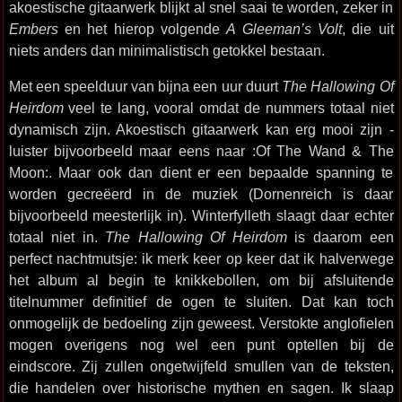
akoestische gitaarwerk blijkt al snel saai te worden, zeker in
Embers
en het hierop volgende
A Gleeman’s Volt
, die uit
niets anders dan minimalistisch getokkel bestaan.
Met een speelduur van bijna een uur duurt
The Hallowing Of
Heirdom
veel te lang, vooral omdat de nummers totaal niet
dynamisch zijn. Akoestisch gitaarwerk kan erg mooi zijn -
luister bijvoorbeeld maar eens naar :Of The Wand & The
Moon:. Maar ook dan dient er een bepaalde spanning te
worden gecreëerd in de muziek (Dornenreich is daar
bijvoorbeeld meesterlijk in). Winterfylleth slaagt daar echter
totaal niet in.
The Hallowing Of Heirdom
is daarom een
perfect nachtmutsje: ik merk keer op keer dat ik halverwege
het album al begin te knikkebollen, om bij afsluitende
titelnummer definitief de ogen te sluiten. Dat kan toch
onmogelijk de bedoeling zijn geweest. Verstokte anglofielen
mogen overigens nog wel een punt optellen bij de
eindscore. Zij zullen ongetwijfeld smullen van de teksten,
die handelen over historische mythen en sagen. Ik slaap