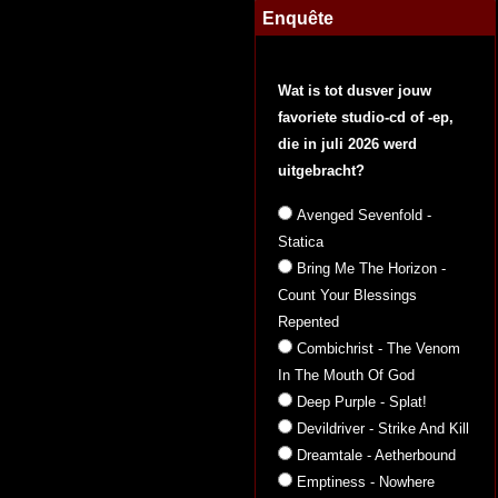
Enquête
Wat is tot dusver jouw
favoriete studio-cd of -ep,
die in juli 2026 werd
uitgebracht?
Avenged Sevenfold -
Statica
Bring Me The Horizon -
Count Your Blessings
Repented
Combichrist - The Venom
In The Mouth Of God
Deep Purple - Splat!
Devildriver - Strike And Kill
Dreamtale - Aetherbound
Emptiness - Nowhere