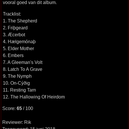
vooral goed van dit album.
Tracklist:
1. The Shepherd
2. Friþgeard
3. Æcerbot
4. Hælgemónaþ
5. Elder Mother
6. Embers
7. A Gleeman's Volt
8. Latch To A Grave
9. The Nymph
10. On-Cýðig
11. Resting Tarn
12. The Hallowing Of Heirdom
Score:
65
/ 100
Reviewer: Rik