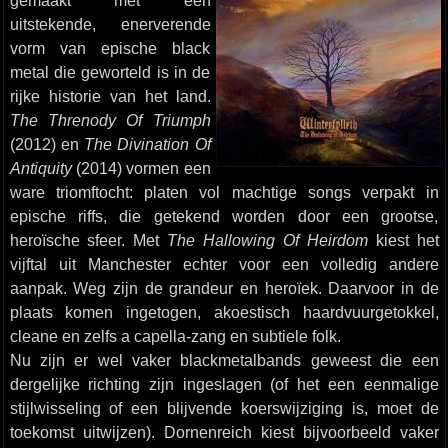
gemaakt met een
uitstekende, enerverende
vorm van epische black
metal die geworteld is in de
rijke historie van het land.
The Threnody Of Triumph
(2012) en
The Divination Of
Antiquity
(2014) vormen een
ware triomftocht: platen vol machtige songs verpakt in
epische riffs, die getekend worden door een grootse,
heroïsche sfeer. Met
The Hallowing Of Heirdom
kiest het
vijftal uit Manchester echter voor een volledig andere
aanpak. Weg zijn de grandeur en heroïek. Daarvoor in de
plaats komen ingetogen, akoestisch haardvuurgetokkel,
cleane en zelfs a capella-zang en subtiele folk.
Nu zijn er wel vaker blackmetalbands geweest die een
dergelijke richting zijn ingeslagen (of het een eenmalige
stijlwisseling of een blijvende koerswijziging is, moet de
toekomst uitwijzen). Dornenreich kiest bijvoorbeeld vaker