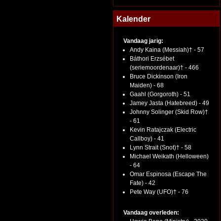
Kalender
Vandaag jarig:
Andy Kaina (Messiah)† - 57
Báthori Erzsébet
(seriemoordenaar)† - 466
Bruce Dickinson (Iron
Maiden) - 68
Gaahl (Gorgoroth) - 51
Jamey Jasta (Hatebreed) - 49
Johnny Solinger (Skid Row)†
- 61
Kevin Ratajczak (Electric
Callboy) - 41
Lynn Strait (Snot)† - 58
Michael Weikath (Helloween)
- 64
Omar Espinosa (Escape The
Fate) - 42
Pete Way (UFO)† - 76
Vandaag overleden: