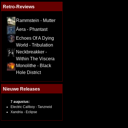
Retro-Reviews
Rammstein - Mutter
Äera - Phantast
Echoes Of A Dying
World - Tribulation
Neckbreakker -
Within The Viscera
Monolithe - Black
Hole District
Nieuwe Releases
7 augustus:
Electric Callboy - Tanzneid
Xandria - Eclipse