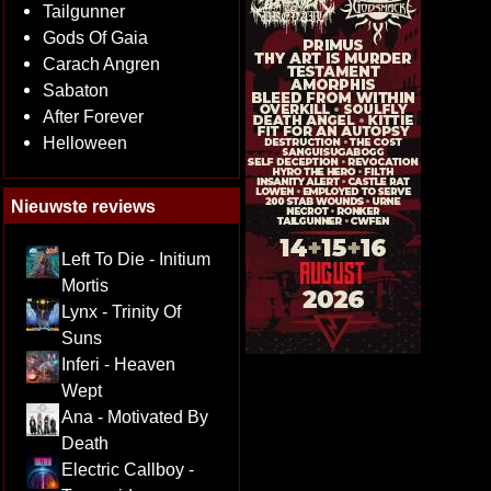
Tailgunner
Gods Of Gaia
Carach Angren
Sabaton
After Forever
Helloween
Nieuwste reviews
Left To Die - Initium
Mortis
Lynx - Trinity Of
Suns
Inferi - Heaven
Wept
Ana - Motivated By
Death
Electric Callboy -