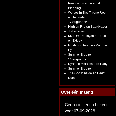
Revocation en Internal
Bleeding
Wolves In The Throne Room
en Ter Ziele
12 augustus:
High on Fire en Baardvader
Judas Priest
KMFDM, Ya Toyah en Jesus
on Extesy
Mushroomhead en Mountain
Eye
Summer Breeze
13 augustus:
Dynamo Metalfest Pre-Party
Summer Breeze
The Ghost Inside en Deez
Nuts
Over één maand
Geen concerten bekend
voor 07-09-2026.