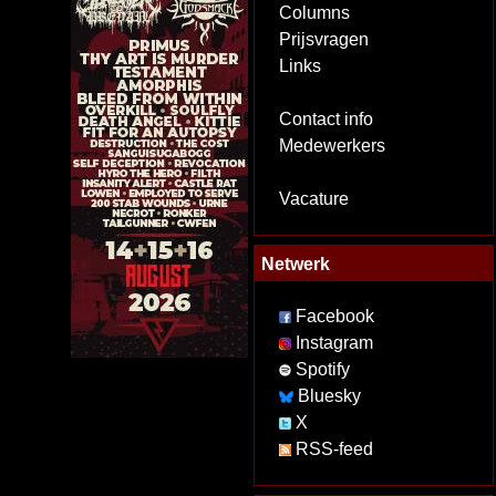
Columns
Prijsvragen
Links
Contact info
Medewerkers
Vacature
Netwerk
Facebook
Instagram
Spotify
Bluesky
X
RSS-feed