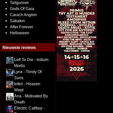
Tailgunner
Gods Of Gaia
Carach Angren
Sabaton
After Forever
Helloween
Nieuwste reviews
Left To Die - Initium
Mortis
Lynx - Trinity Of
Suns
Inferi - Heaven
Wept
Ana - Motivated By
Death
Electric Callboy -