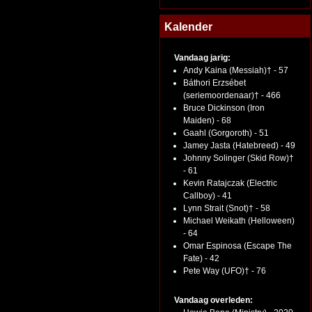
Kalender
Vandaag jarig:
Andy Kaina (Messiah)† - 57
Báthori Erzsébet
(seriemoordenaar)† - 466
Bruce Dickinson (Iron
Maiden) - 68
Gaahl (Gorgoroth) - 51
Jamey Jasta (Hatebreed) - 49
Johnny Solinger (Skid Row)†
- 61
Kevin Ratajczak (Electric
Callboy) - 41
Lynn Strait (Snot)† - 58
Michael Weikath (Helloween)
- 64
Omar Espinosa (Escape The
Fate) - 42
Pete Way (UFO)† - 76
Vandaag overleden: