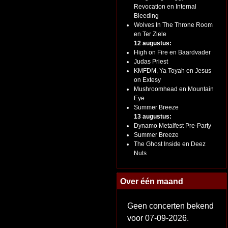
Revocation en Internal
Bleeding
Wolves In The Throne Room
en Ter Ziele
12 augustus:
High on Fire en Baardvader
Judas Priest
KMFDM, Ya Toyah en Jesus
on Extesy
Mushroomhead en Mountain
Eye
Summer Breeze
13 augustus:
Dynamo Metalfest Pre-Party
Summer Breeze
The Ghost Inside en Deez
Nuts
Over één maand
Geen concerten bekend
voor 07-09-2026.