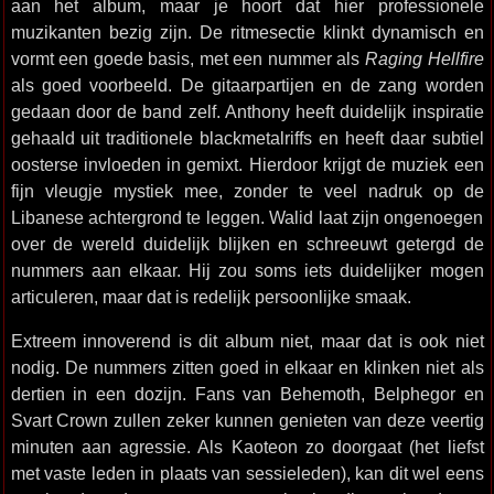
aan het album, maar je hoort dat hier professionele
muzikanten bezig zijn. De ritmesectie klinkt dynamisch en
vormt een goede basis, met een nummer als
Raging Hellfire
als goed voorbeeld. De gitaarpartijen en de zang worden
gedaan door de band zelf. Anthony heeft duidelijk inspiratie
gehaald uit traditionele blackmetalriffs en heeft daar subtiel
oosterse invloeden in gemixt. Hierdoor krijgt de muziek een
fijn vleugje mystiek mee, zonder te veel nadruk op de
Libanese achtergrond te leggen. Walid laat zijn ongenoegen
over de wereld duidelijk blijken en schreeuwt getergd de
nummers aan elkaar. Hij zou soms iets duidelijker mogen
articuleren, maar dat is redelijk persoonlijke smaak.
Extreem innoverend is dit album niet, maar dat is ook niet
nodig. De nummers zitten goed in elkaar en klinken niet als
dertien in een dozijn. Fans van Behemoth, Belphegor en
Svart Crown zullen zeker kunnen genieten van deze veertig
minuten aan agressie. Als Kaoteon zo doorgaat (het liefst
met vaste leden in plaats van sessieleden), kan dit wel eens