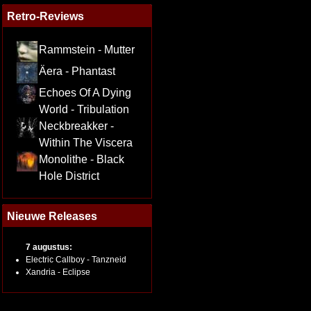
Retro-Reviews
Rammstein - Mutter
Äera - Phantast
Echoes Of A Dying
World - Tribulation
Neckbreakker -
Within The Viscera
Monolithe - Black
Hole District
Nieuwe Releases
7 augustus:
Electric Callboy - Tanzneid
Xandria - Eclipse