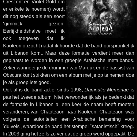
Crescent en Violet Gold om
er enkele te noemen) wordt
dit nog steeds als een soort
‘gimmick’ gezien.
Eerlijkheidshalve moet ik
ook toegeven dat ik
Kaoteon opzocht nadat ik hoorde dat de band oorspronkelijk
uit Libanon komt. Maar deze formatie verdient meer dan
geplaatst te worden in een groepje Arabische metalbands.
Zeker wanneer je de drummer van Marduk en de bassist van
Obscura kunt strikken om een album met je op te nemen doe
je als groep iets goed.
Ook al is de band actief sinds 1998,
Damnatio Memoriae
is
pas het tweede album. Niet verwonderlijk als je bedenkt dat
de formatie in Libanon al een keer de naam heeft moeten
veranderen, van Chaoteaon naar Kaoteon. Chaoteaon was
volgens de autoriteiten een Arabische benaming voor
'duivels', waardoor de band het stempel "satanistisch" kreeg.
In 2003 ging het zelfs zo ver dat de groep werd opgepakt. De