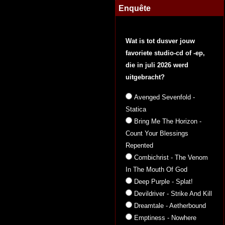
Enquête
Wat is tot dusver jouw
favoriete studio-cd of -ep,
die in juli 2026 werd
uitgebracht?
Avenged Sevenfold -
Statica
Bring Me The Horizon -
Count Your Blessings
Repented
Combichrist - The Venom
In The Mouth Of God
Deep Purple - Splat!
Devildriver - Strike And Kill
Dreamtale - Aetherbound
Emptiness - Nowhere