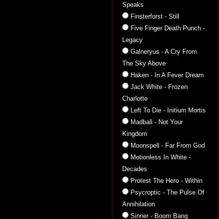
Speaks
Finsterforst - Still
Five Finger Death Punch -
Legacy
Galneryus - A Cry From
The Sky Above
Haken - In A Fever Dream
Jack White - Frozen
Charlotte
Left To Die - Initium Mortis
Madball - Not Your
Kingdom
Moonspell - Far From God
Motionless In White -
Decades
Protest The Hero - Within
Psycroptic - The Pulse Of
Annihilation
Sinner - Boom Bang