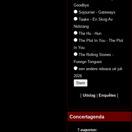
Goodbye
Sojourner - Gateways
Taake - En Skog Av
Nidstang
The Hu - Hun
The Plot In You - The Plot
In You
The Rolling Stones -
Foreign Tongues
een andere release uit juli
2026
[
Uitslag
|
Enquêtes
]
Concertagenda
7 augustus: