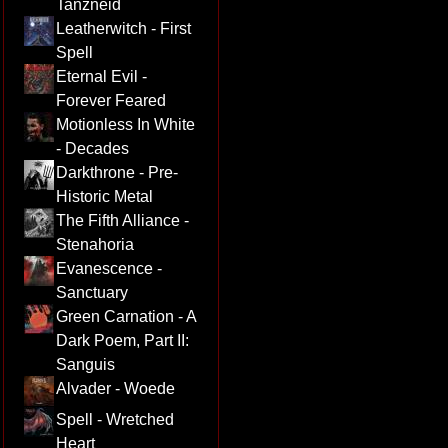
Tanzneid
Leatherwitch - First
Spell
Eternal Evil -
Forever Feared
Motionless In White
- Decades
Darkthrone - Pre-
Historic Metal
The Fifth Alliance -
Stenahoria
Evanescence -
Sanctuary
Green Carnation - A
Dark Poem, Part II:
Sanguis
Alvader - Woede
Spell - Wretched
Heart