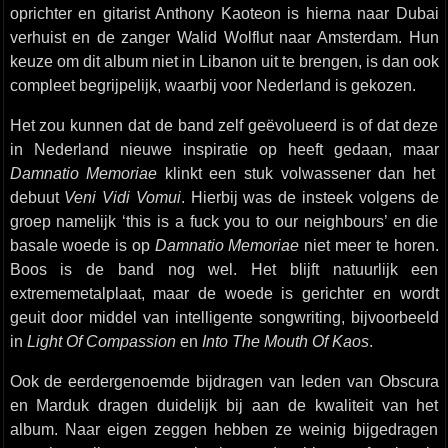
oprichter en gitarist Anthony Kaoteon is hierna naar Dubai
verhuist en de zanger Walid Wolflut naar Amsterdam. Hun
keuze om dit album niet in Libanon uit te brengen, is dan ook
compleet begrijpelijk, waarbij voor Nederland is gekozen.
Het zou kunnen dat de band zelf geëvolueerd is of dat deze
in Nederland nieuwe inspiratie op heeft gedaan, maar
Damnatio Memoriae
klinkt een stuk volwassener dan het
debuut
Veni Vidi Vomui
. Hierbij was de insteek volgens de
groep namelijk ‘this is a fuck you to our neighbours’ en die
basale woede is op
Damnatio Memoriae
niet meer te horen.
Boos is de band nog wel. Het blijft natuurlijk een
extrememetalplaat, maar de woede is gerichter en wordt
geuit door middel van intelligente songwriting, bijvoorbeeld
in
Light Of Compassion
en
Into The Mouth Of Kaos
.
Ook de eerdergenoemde bijdragen van leden van Obscura
en Marduk dragen duidelijk bij aan de kwaliteit van het
album. Naar eigen zeggen hebben ze weinig bijgedragen