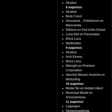
Alcatraz
8 augustus:
Alcatraz
Body Count
Deceased..., Putridarium en
Mancuerda
Elithium en End of the Dream
Luna Kills en Pacemaker
M'era Luna
Wolfmother
9 augustus:
Alcatraz
Arch Enemy
M'era Luna
Midnight en Phantom
Corporation
Spectral Wound, Invulche en
Blodzallog
10 augustus:
Mortal Sin en Hidden Intent
Municipal Waste en
Schizophrenia
11 augustus:
Lagwagon
Sanguisugabogg,