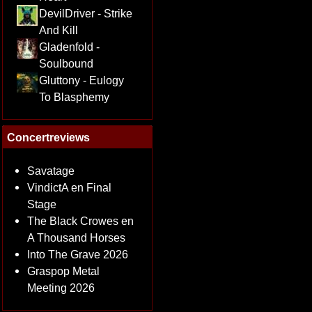
DevilDriver - Strike
And Kill
Gladenfold -
Soulbound
Gluttony - Eulogy
To Blasphemy
Concertreviews
Savatage
VindictA en Final
Stage
The Black Crowes en
A Thousand Horses
Into The Grave 2026
Graspop Metal
Meeting 2026