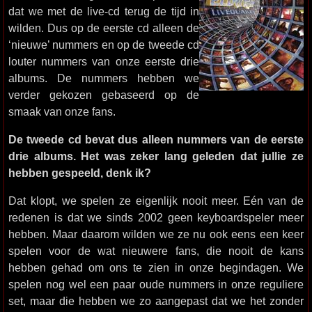
dat we met de live-cd terug de tijd in
wilden. Dus op de eerste cd alleen de
‘nieuwe’ nummers en op de tweede cd
louter nummers van onze eerste drie
albums. De nummers hebben we
verder gekozen gebaseerd op de
smaak van onze fans.
De tweede cd bevat dus alleen nummers van de eerste
drie albums. Het was zeker lang geleden dat jullie ze
hebben gespeeld, denk ik?
Dat klopt, we spelen ze eigenlijk nooit meer. Eén van de
redenen is dat we sinds 2002 geen keyboardspeler meer
hebben. Maar daarom wilden we ze nu ook eens een keer
spelen voor de wat nieuwere fans, die nooit de kans
hebben gehad om ons te zien in onze begindagen. We
spelen nog wel een paar oude nummers in onze reguliere
set, maar die hebben we zo aangepast dat we het zonder