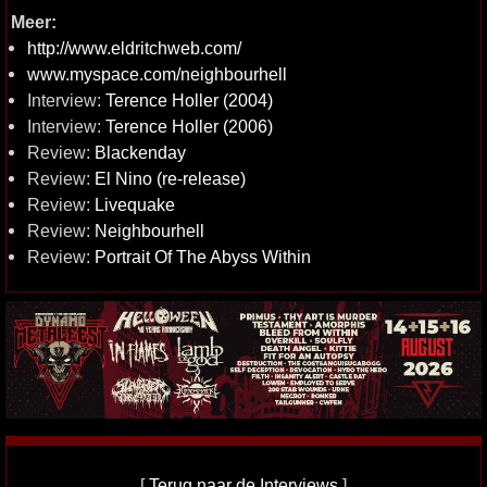
Meer:
http://www.eldritchweb.com/
www.myspace.com/neighbourhell
Interview:
Terence Holler (2004)
Interview:
Terence Holler (2006)
Review:
Blackenday
Review:
El Nino (re-release)
Review:
Livequake
Review:
Neighbourhell
Review:
Portrait Of The Abyss Within
[
Terug naar de Interviews
]