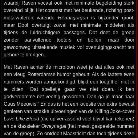
waarbij Raven vocaal ook met minimale begeleiding sterk
overeind blijft. Het contrast met het beukende, richting post-
metalwateren varende
Hermagorgon
is bijzonder groot,
maar Dool overtuigt zowel met minimale middelen als
tijdens de luidruchtigere passages. Dat doet de groep
zonder aanvullende toeters en bellen, maar door
gewoonweg uitstekende muziek vol overtuigingskracht ten
gehore te brengen.
Met Raven achter de microfoon weet je dat alles ook met
een vleug Rotterdamse humor gebeurt. Als de laatste twee
nummers worden aangekondigd, blijkt een toegift er niet in
te zitten: “Dat spelletje gaan we niet doen. Ik ben
godverdomme net veertig geworden. Dan ga je maar naar
Guus Meeuwis!” En dus is het een kwestie van extra bewust
genieten van strakke uitvoeringen van de Killing Joke-cover
Love Like Blood
(die op verrassend veel bijval kan rekenen)
en de klassieker
Oweynagat
(het meest gespeelde nummer
van de groep). Zo ontdooit Maastricht dan toch tijdens deze