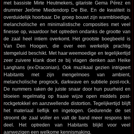
met bassiste Mirte Heutmekers, gitariste Gema Pérez en
drummer Jerôme Miedendorp De Bie. En de kwaliteit is
overduidelijk hoorbaar. De groep bouwt zijn warmbloedige,
melancholische en minimalistische composities met veel
finesse op, waardoor het optreden ondanks de grootte van
de zaal heel intiem overkomt. Het grootste boegbeeld is
Van Den Hoogen, die over een werkelijk prachtig
stemgeluid beschikt. Met haar weemoedige en tegelijkertijd
zeer zuivere klank doet ze bij vlagen denken aan Heike
Langhans (ex-Draconian). Ook muzikaal gezien intrigeert
Habitants met zijn mengelmoes van ambient,
melancholische progrock, darkwave en subtiele post-rock.
De nummers raken de juiste snaar door hun puurheid en
bloeien regelmatig op fraaie wijze open middels post-
rockgetokkel en aanzwellende distortion. Tegelijkertijd blijft
het materiaal lieflijk en ingetogen. Gedurende de set
stroomt de zaal voller en valt de band meer respons ten
deel. Het optreden van Habitants blijkt voor veel
aanwezigen een welkome kennismaking.