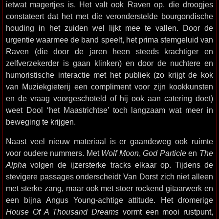
ietwat magertjes is. Het valt ook Raven op, die droogjes
constateert dat het met die veronderstelde bourgondische
houding in het zuiden wel lijkt mee te vallen. Door de
urgentie waarmee de band speelt, het prima stemgeluid van
Raven (die door de jaren heen steeds krachtiger en
zelfverzekerder is gaan klinken) en door de nuchtere en
humoristische interactie met het publiek (zo krijgt de kok
van Muziekgieterij een compliment voor zijn kookkunsten
en de vraag voorgeschoteld of hij ook aan catering doet)
weet Dool ‘het Maastrichtse’ toch langzaam wat meer in
beweging te krijgen.
Naast veel nieuw materiaal is er gaandeweg ook ruimte
voor oudere nummers. Met
Wolf Moon
,
God Particle
en
The
Alpha
volgen de ijzersterke tracks elkaar op. Tijdens de
stevigere passages onderscheidt Van Dorst zich niet alleen
met sterke zang, maar ook met stoer rockend gitaarwerk en
een bijna Angus Young-achtige attitude. Het dromerige
House Of A Thousand Dreams
vormt een mooi rustpunt,