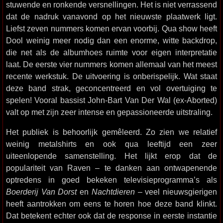
stuwende en ronkende versnellingen. Het is niet verrassend
dat de nadruk vanavond op het nieuwste plaatwerk ligt.
Liefst zeven nummers komen ervan voorbij. Qua show heeft
Dool weinig meer nodig dan een enorme, witte backdrop,
die net als de albumhoes ruimte voor eigen interpretatie
laat. De eerste vier nummers komen allemaal van het meest
recente werkstuk. De uitvoering is onberispelijk. Wat staat
deze band strak, geconcentreerd en vol overtuiging te
spelen! Vooral bassist John-Bart Van Der Wal (ex-Aborted)
valt op met zijn zeer intense en gepassioneerde uitstraling.
Het publiek is behoorlijk gemêleerd. Zo zien we relatief
weinig metalshirts en ook qua leeftijd een zeer
uiteenlopende samenstelling. Het lijkt erop dat de
populariteit van Raven – te danken aan ontwapenende
optredens in goed bekeken televisieprogramma’s als
Boerderij Van Dorst
en
Nachtdieren
– veel nieuwsgierigen
heeft aantrokken om eens te horen hoe deze band klinkt.
Dat betekent echter ook dat de response in eerste instantie