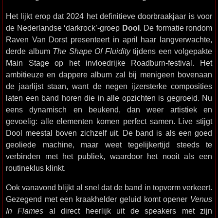
Het lijkt erop dat 2024 het definitieve doorbraakjaar is voor
de Nederlandse ‘darkrock’-groep
Dool
. De formatie rondom
Raven Van Dorst presenteert in april haar langverwachte,
derde album
The Shape Of Fluidity
tijdens een volgepakte
Main Stage op het invloedrijke Roadburn-festival. Het
ambitieuze en dappere album zal bij menigeen bovenaan
de jaarlijst staan, want de negen ijzersterke composities
laten een band horen die in alle opzichten is gegroeid. Nu
eens dynamisch en beukend, dan weer artistiek en
gevoelig: alle elementen komen perfect samen. Live stijgt
Dool meestal boven zichzelf uit. De band is als een goed
geoliede machine, maar weet tegelijkertijd steeds te
verbinden met het publiek, waardoor het nooit als een
routineklus klinkt.
Ook vanavond blijkt al snel dat de band in topvorm verkeert.
Gezegend met een kraakhelder geluid komt opener
Venus
In Flames
al direct heerlijk uit de speakers met zijn