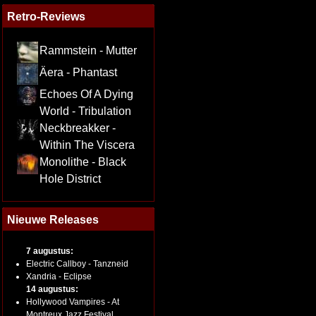
Retro-Reviews
Rammstein - Mutter
Äera - Phantast
Echoes Of A Dying
World - Tribulation
Neckbreakker -
Within The Viscera
Monolithe - Black
Hole District
Nieuwe Releases
7 augustus:
Electric Callboy - Tanzneid
Xandria - Eclipse
14 augustus:
Hollywood Vampires - At
Montreux Jazz Festival