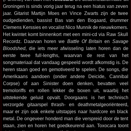
Groningen is sinds vorig jaar terug na een hiatus van zeven
jaar. Gitarist Martijn Moes en Vince Zwarts zijn de twee
oudgedienden, bassist Bas van den Bogaard, drummer
Clemens Kerssies en vocalist Nico Munnik de nieuwkomers.
Het kwintet komt binnenkort met een mini-cd via Raw Skull
Recordz. Daarvan horen we
Battle Of Britain
en
Savage
Bloodshed
, die iets meer afwisseling laten horen dan de
eerste twee full-lengths, waarvan de rest van het
songmateriaal dat vandaag gespeeld wordt afkomstig is. De
heren staan goed en gemotiveerd te spelen. De songs, die
Amerikaans aandoen (onder andere Deicide, Cannibal
Corpse) of aan Sinister doen denken, bevatten veel
tremoloriffs en rollen lekker de boxen uit, waarbij het
uitstekende geluid opvalt. Doorgaans is het technisch
verzorgde gitaarspel thrash- en deathmetalgeoriënteerd,
maar er zijn ook enkele uitstapjes naar hardcore en black
metal. De ongeveer honderd man die verspreid door de tent
staan, zien en horen het goedkeurend aan. Toxocara toont