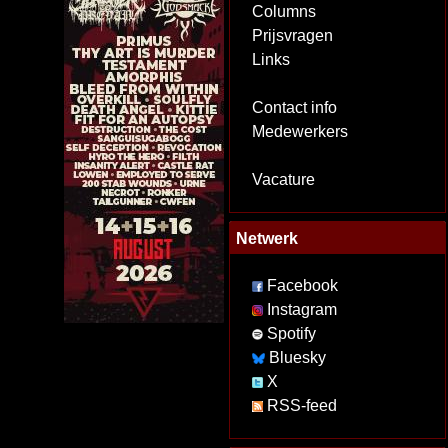
Columns
Prijsvragen
Links
Contact info
Medewerkers
Vacature
Netwerk
Facebook
Instagram
Spotify
Bluesky
X
RSS-feed