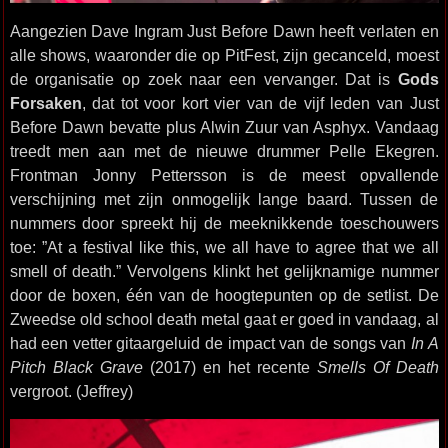
Aangezien Dave Ingram Just Before Dawn heeft verlaten en
alle shows, waaronder die op PitFest, zijn gecanceld, moest
de organisatie op zoek naar een vervanger. Dat is
Gods
Forsaken
, dat tot voor kort vier van de vijf leden van Just
Before Dawn bevatte plus Alwin Zuur van Asphyx. Vandaag
treedt men aan met de nieuwe drummer Pelle Ekegren.
Frontman Jonny Pettersson is de meest opvallende
verschijning met zijn onmogelijk lange baard. Tussen de
nummers door spreekt hij de meeknikkende toeschouwers
toe: ”At a festival like this, we all have to agree that we all
smell of death.” Vervolgens klinkt het gelijknamige nummer
door de boxen, één van de hoogtepunten op de setlist. De
Zweedse old school death metal gaat er goed in vandaag, al
had een vetter gitaargeluid de impact van de songs van
In A
Pitch Black Grave
(2017) en het recente
Smells Of Death
vergroot. (Jeffrey)