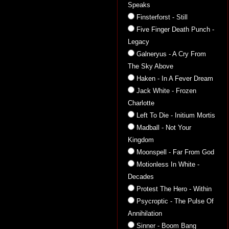
Speaks
Finsterforst - Still
Five Finger Death Punch -
Legacy
Galneryus - A Cry From
The Sky Above
Haken - In A Fever Dream
Jack White - Frozen
Charlotte
Left To Die - Initium Mortis
Madball - Not Your
Kingdom
Moonspell - Far From God
Motionless In White -
Decades
Protest The Hero - Within
Psycroptic - The Pulse Of
Annihilation
Sinner - Boom Bang