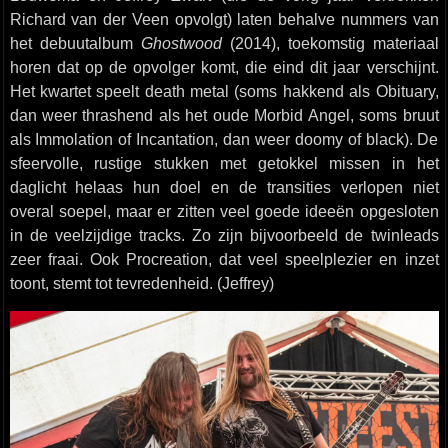
Richard van der Veen opvolgt) laten behalve nummers van
het debuutalbum
Ghostwood
(2014), toekomstig materiaal
horen dat op de opvolger komt, die eind dit jaar verschijnt.
Het kwartet speelt death metal (soms hakkend als Obituary,
dan weer thrashend als het oude Morbid Angel, soms bruut
als Immolation of Incantation, dan weer doomy of black). De
sfeervolle, rustige stukken met getokkel missen in het
daglicht helaas hun doel en de transities verlopen niet
overal soepel, maar er zitten veel goede ideeën opgesloten
in de veelzijdige tracks. Zo zijn bijvoorbeeld de twinleads
zeer fraai. Ook Procreation, dat veel speelplezier en inzet
toont, stemt tot tevredenheid. (Jeffrey)