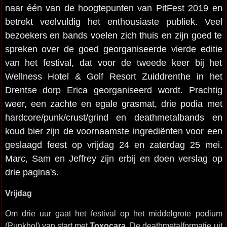
naar één van de hoogtepunten van PitFest 2019 en
betrekt veelvuldig het enthousiaste publiek. Veel
bezoekers en bands voelen zich thuis en zijn goed te
spreken over de goed georganiseerde vierde editie
van het festival, dat voor de tweede keer bij het
Wellness Hotel & Golf Resort Zuiddrenthe in het
Drentse dorp Erica georganiseerd wordt. Prachtig
weer, een zachte en egale grasmat, drie podia met
hardcore/punk/crust/grind en deathmetalbands en
koud bier zijn de voornaamste ingrediënten voor een
geslaagd feest op vrijdag 24 en zaterdag 25 mei.
Marc, Sam en Jeffrey zijn erbij en doen verslag op
drie pagina's.
Vrijdag
Om drie uur gaat het festival op het middelgrote podium
(Punkhol) van start met
Toxocara
. De deathmetalformatie uit