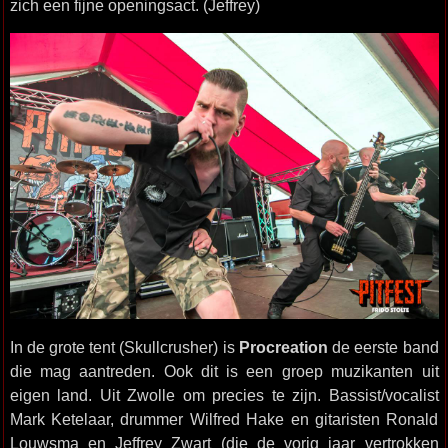
zich een fijne openingsact. (Jeffrey)
In de grote tent (Skullcrusher) is
Procreation
de eerste band
die mag aantreden. Ook dit is een groep muzikanten uit
eigen land. Uit Zwolle om precies te zijn. Bassist/vocalist
Mark Ketelaar, drummer Wilfred Hake en gitaristen Ronald
Louwsma en Jeffrey Zwart (die de vorig jaar vertrokken