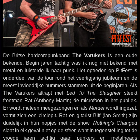
De Britse hardcorepunkband
The Varukers
is een oude
bekende. Begin jaren tachtig was ik nog niet bekend met
metal en luisterde ik naar punk. Het optreden op PitFest is
onderdeel van de tour rond het veertigjarig jubileum en de
meest invloedrijke nummers stammen uit de beginjaren. Als
The Varukers aftrapt met
Led To The Slaughter
steekt
frontman Rat (Anthony Martin) de microfoon in het publiek.
Er wordt meteen meegezongen en als
Murder
wordt ingezet,
vormt zich een circlepit. Rat en gitarist Biff (Ian Smith) zijn
duidelijk in hun nopjes met de show.
Nothing's Changed
slaat in elk geval niet op de sfeer, want in tegenstelling tot de
vroege jaren tachtig gaan punkers en metalheads