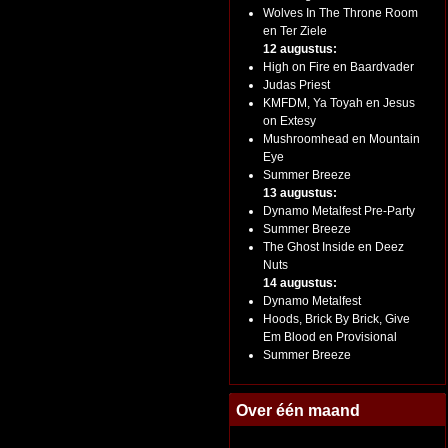
Wolves In The Throne Room
en Ter Ziele
12 augustus:
High on Fire en Baardvader
Judas Priest
KMFDM, Ya Toyah en Jesus
on Extesy
Mushroomhead en Mountain
Eye
Summer Breeze
13 augustus:
Dynamo Metalfest Pre-Party
Summer Breeze
The Ghost Inside en Deez
Nuts
14 augustus:
Dynamo Metalfest
Hoods, Brick By Brick, Give
Em Blood en Provisional
Summer Breeze
Over één maand