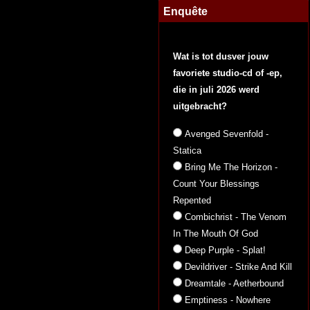
Enquête
Wat is tot dusver jouw
favoriete studio-cd of -ep,
die in juli 2026 werd
uitgebracht?
Avenged Sevenfold -
Statica
Bring Me The Horizon -
Count Your Blessings
Repented
Combichrist - The Venom
In The Mouth Of God
Deep Purple - Splat!
Devildriver - Strike And Kill
Dreamtale - Aetherbound
Emptiness - Nowhere