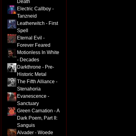
Death
Electric Callboy -
Tanzneid
Leatherwitch - First
Spell
Eternal Evil -
Forever Feared
Motionless In White
- Decades
Darkthrone - Pre-
Historic Metal
The Fifth Alliance -
Stenahoria
Evanescence -
Sanctuary
Green Carnation - A
Dark Poem, Part II:
Sanguis
Alvader - Woede