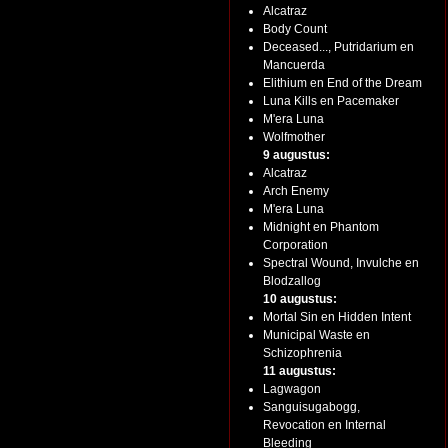
Alcatraz
Body Count
Deceased..., Putridarium en
Mancuerda
Elithium en End of the Dream
Luna Kills en Pacemaker
M'era Luna
Wolfmother
9 augustus:
Alcatraz
Arch Enemy
M'era Luna
Midnight en Phantom
Corporation
Spectral Wound, Invulche en
Blodzallog
10 augustus:
Mortal Sin en Hidden Intent
Municipal Waste en
Schizophrenia
11 augustus:
Lagwagon
Sanguisugabogg,
Revocation en Internal
Bleeding