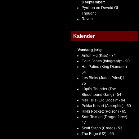
8 september:
Pyrrhon en Devoid Of
Thought
Raven
Kalender
Vandaag jarig:
Anton Fig (Kiss) - 74
Colin Jones (fotograaf)† - 90
Hal Patino (King Diamond) -
64
Les Binks (Judas Priest)† -
75
Lüpüs Thünder (The
Bloodhound Gang) - 54
Mel Tillis (Old Dogs)† - 94
Pekka Kasari (Amorphis) - 60
Rikki Rockett (Poison) - 65
Sam Totman (Dragonforce) -
47
Scott Stapp (Creed) - 53
The Edge (U2) - 65