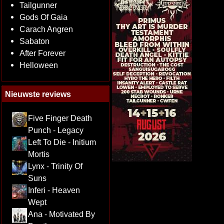
Tailgunner
Gods Of Gaia
Carach Angren
Sabaton
After Forever
Helloween
Nieuwste reviews
Five Finger Death
Punch - Legacy
Left To Die - Initium
Mortis
Lynx - Trinity Of
Suns
Inferi - Heaven
Wept
Ana - Motivated By