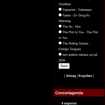
Goodbye
Sojourner - Gateways
Taake - En Skog Av
Nidstang
The Hu - Hun
The Plot In You - The Plot
In You
The Rolling Stones -
Foreign Tongues
een andere release uit juli
2026
[
Uitslag
|
Enquêtes
]
Concertagenda
8 augustus: