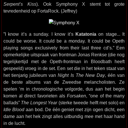
Serpent’s Kiss
). Ook Symphony X stemt tot grote
tevredenheid op FortaRock. (Jeffrey)
”I know it’s a sunday. I know it’s
Katatonia
on stage... It
could be worse. It could be a monday. It could be Opeth
playing songs exclusively from their last three cd’s.” Een
opmerkelijke uitspraak van frontman Jonas Renkse (die nog
tegelijkertijd met de Opeth-frontman in Bloodbath heeft
gespeeld) vroeg in de set. Een set die in het teken staat van
het tienjarig jubileum van
Night Is The New Day
, één van
de beste albums van de Zweedse melancholisten. Ze
spelen ‘m in chronologische volgorde, dus aan het begin
komen al direct favorieten als
Forsaken
, “one of the many
ballads”
The Longest Year
(sterke tweede helft met solo) en
Idle Blood
aan bod. De één geniet met zijn ogen dicht, een
dame aan het hek zingt alles uitbundig mee met haar hand
in de lucht.