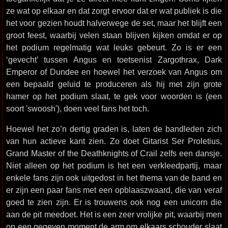
ze wat op elkaar en dat zorgt ervoor dat er wat publiek is die
het voor gezien houdt halverwege de set, maar het blijft een
groot feest, waarbij velen staan blijven kijken omdat er op
het podium regelmatig wat leuks gebeurt. Zo is er een
‘gevecht’ tussen Angus en toetsenist Zargothrax, Dark
Emperor of Dundee en hoewel het verzoek van Angus om
een bepaald geluid te produceren als hij met zijn grote
hamer op het podium slaat, te gek voor woorden is (een
soort 'swoosh'), doen veel fans het toch.
Hoewel het zo’n dertig graden is, laten de bandleden zich
van hun actieve kant zien. Zo doet Gitarist Ser Proletius,
Grand Master of the Deathknights of Crail zelfs een dansje.
Niet alleen op het podium is het een verkleedpartij, maar
enkele fans zijn ook uitgedost in het thema van de band en
er zijn een paar fans met een opblaaszwaard, die van veraf
goed te zien zijn. Er is trouwens ook nog een unicorn die
aan de pit meedoet. Het is een zeer vrolijke pit, waarbij men
op een gegeven moment de arm om elkaars schouder slaat