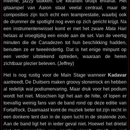
intieme, jazzy stukken. De kwaliteit druipt ervanaf. Het
gitaarspel van Aaron staat veelal centraal, maar de
composities zijn toch echt een teamprestatie, waarbij ook
de drummer de spotlight nog even op zich gericht krijgt. Na
een instrumentenwissel komt er met het zware
Mata Hari
helaas al vroegtijdig een einde aan de set. Van de veertig
minuten die de Canadezen tot hun beschikking hadden,
benutten ze er tweeëndertig. Dat is het enige minpunt op
een verder uitstekend optreden, waaraan de heren
zichtbaar plezier beleven. (Jeffrey)
Het is nog rustig voor de Main Stage wanneer
Kadavar
aantreedt. De Duitsers maken groovy stonerrock en hebben
al redelijk wat podiumervaring. Maar druk voor het podium
wordt het niet. Misschien ligt het aan de hitte, of lopen er
toevallig weinig fans van de band rond op deze editie van
FortaRock. Daarnaast komt de muziek beter tot zijn recht in
een donkere tent dan in de open lucht in de stralende zon.
Aan de band ligt het in ieder geval niet. Hoewel het drietal