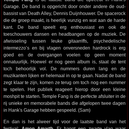
Garage. De band is opgericht door onder andere de oud-
bassist van Death Alley, Dennis Duijnhouwer. De spacerock
die de groep maakt, is heerlijk vunzig en wat aan de harde
kant. De band speelt erg enthousiast en ook de
toeschouwers dansen en headbangen op de muziek. De
afwisseling tussen leuke gitaarriffs, psychedelische
intermezzo’s en bij vlagen onversneden hardrock is erg
goed en de overgangen voelen op geen moment
onnatuurlijk. Hoewel er nog geen album is, staat de tent
toch behoorlijk vol. De nummers duren lang en de
muzikanten lijken er helemaal in op te gaan. Nadat de band
zegt klaar te zijn, komen ze terug om toch nog een nummer
te spelen. Het publiek reageert hierop door een kleine
moshpit te starten. Temple Fang is de perfecte afsluiter in de
rij unieke en memorabele bands die afgelopen twee dagen
in Hank's Garage hebben gespeeld. (Sam)
En dan is het alweer tijd voor de laatste band van het
festival:
Amon Amarth
. Er hangt een zwarte vlag waar