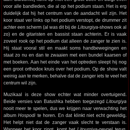
voor alle bandleden, die al op het podium staan. Het is erg
duidelijk dat hij het centrum van de aandacht wil zijn. Het
koor staat ver links op het podium verstopt, de drummer zit
achter een scherm (al was dit bij de
Litourgiya
-shows ook al
zo) en de gitaristen en bassist staan achterin. Er is vaak
zoveel rook op het podium dat alleen de zanger te zien is.
Hij staat vooral stil en maakt soms handbewegingen en
staat zo nu en dan te zwaaien met een bundel kaarsen of
met boeken. Aan het einde van het optreden sleept hij nog
een groot orthodox kruis over het podium. Op de show valt
weinig aan te merken, behalve dat de zanger iets te veel het
centrum wil zijn.
Muzikaal is deze show echter wat minder overtuigend.
Beide versies van Batushka hebben toegezegd
Litourgiya
nooit meer te spelen, dus we krijgen naar verwachting het
album
Hospodi
te horen. En dat klinkt niet echt geweldig.
Het helpt niet dat de zanger vaak slecht te verstaan is.
Wanneer het koor zingt, komt het
Litourgiya
-gevoel terug,