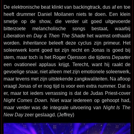
De elektronische beat klinkt van backingtrack, dus af en toe
heeft drummer Daniel Moilanen niets te doen. Een klein
smetje op de show, die verder uit goed uitgevoerde
bitterzoete melancholische songs bestaat, waarbij
Liberation
en
Day & Then The Shade
het warmst onthaald
worden.
Inheritance
beleeft deze cyclus zijn primeur. Het
soleerwerk komt goed tot zijn recht en Jonas is goed bij
stem, maar toch is het Roger Öjersson die tijdens
Departer
een ovationeel applaus krijgt. Terecht, want hij raakt de
gevoelige snaar, niet alleen met zijn emotionele soleerwerk,
maar tevens met zijn uitstekende zangkwaliteiten. Na afloop
vraagt Jonas of er nog tijd is voor een extra nummer. Dat is
er, maar tot ieders verrassing is dat de Judas Priest-cover
Night Comes Down
. Niet waar iedereen op gehoopt had,
maar verder was de integrale uitvoering van
Night Is The
New Day
zeer geslaagd. (Jeffrey)