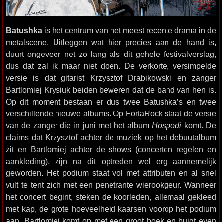
Batushka
is het centrum van het meest recente drama in de
metalscene. Uitleggen wat hier precies aan de hand is,
duurt ongeveer net zo lang als dit gehele festivalverslag,
dus dat zal ik maar niet doen. De verkorte, versimpelde
versie is dat gitarist Krzysztof Drabikowski en zanger
Bartlomiej Krysiuk beiden beweren dat de band van hen is.
Op dit moment bestaan er dus twee Batushka’s en twee
verschillende nieuwe albums. Op FortaRock staat de versie
van de zanger die in juni met het album
Hospodi
komt. De
claims dat Krzysztof achter de muziek op het debuutalbum
zit en Bartlomiej achter de shows (concerten regelen en
aankleding), zijn na dit optreden wel erg aannemelijk
geworden. Het podium staat vol met attributen en al snel
vult te tent zich met een penetrante wierookgeur. Wanneer
het concert begint, steken de koorleden, allemaal gekleed
met kap, de grote hoeveelheid kaarsen voorop het podium
aan. Bartlomiej komt op met een groot boek en buigt even