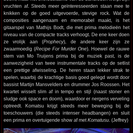
vruchten af. Steeds meer geïnteresseerden staan mee te
knikken op de goed uitgevoerde, stevige rock. Wat de
composities aangenaam en memorabel maakt, is het
gitaarspel van Mathijs Bodt, die met prima melodieën het
niveau van de compacte tracks verhoogt. De ene keer doen
ze vrolijk aan (
Prophecy
), de andere keer zijn ze
zwaarmoedig (
Recipe For Murder One
). Hoewel de rauwe
stem van Mo Truijens prima bij de muziek past, is de
aanwezigheid van twee instrumentale tracks op de setlist
een prettige afwisseling. De heren staan lekker strak te
spelen, waarbij de krachtige basis goed gelegd wordt door
bassist Martijn Mansvelders en drummer Jos Roossen. Het
kwartet wisselt slim af in tempo en stijl (naast stoner en
sludge ook space en doom), waardoor er nergens verveling
optreedt. Komatsu krijgt steeds meer beweging bij de
toeschouwers (die steeds intenser headbangen) en sluit
een prima en overtuigende show af met
Komatusu
. (Jeffrey)