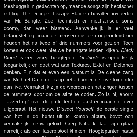
Meshuggah in gedachten op, maar de songs zijn hectischer
richting The Dillinger Escape Plan en bevatten invloeden
van Mr. Bungle. Zeer technisch en mechanisch, soms
doomy, dan weer blastend. Aanvankelijk is er veel
belangstelling, maar de mensen met een ongeoefend oor
houden het na twee of drie nummers voor gezien. Toch
komen er ook weer nieuwe belangstellenden kijken.
Black
Blood
is een vroeg hoogtepunt.
Gratitude
is opmerkelijk
toegankelijk en doet wat aan Textures, Extol en Deftones
denken. Fijn dat er even een rustpunt is. De cleane zang
van Michael Dafferner is op het album echter overtuigender
dan live. Vermakelijk zijn de woorden en het zingen tussen
de nummers door om de stilte te doden. Zo is hij enorm
"jazzed up" over de grote tent en raakt er maar niet over
uitgepraat. Het nieuwe
Dissect Yourself
, de eerste single
van het in de herfst uit te komen album, bevat een
vermakelijk nieuw geluid. Greg Kubacki laat zijn gitaar
namelijk als een laserpistool klinken. Hoogtepunten naast