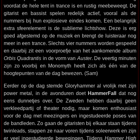
voordat de hele tent in trance is en rustig meebeweegt. De
gitarist en bassist spelen redelijk actief, vooral als de
nummers bij hun explosieve eindes komen. Een belangrijk
extra sfeerelement is de sublieme lichtshow. Deze is erg
goed afgestemd op de muziek en brengt de luisteraar nog
meer in een trance. Slechts vier nummers worden gespeeld
en daarbij zit een voorproefje van het aankomende album
Orbis Quadrantis
in de vorm van
Auster
. De veertig minuten
zijn zo voorbij en Monomyth heeft zich als één van de
hoogtepunten van de dag bewezen. (Sam)
Eerder op de dag stemde Gloryhammer al vrolijk met zijn
power metal, in de avonduren doet
HammerFall
dat nog
eens dunnetjes over. De Zweden hebben daarbij geen
verkleedpartij of theater nodig, maar komen enthousiast
voor de dag met meezingers en ingestudeerde poses van
de bandleden. Zo gaan de gitaristen bij elkaar staan tijdens
twinleads, stappen ze naar voren tijdens soleerwerk en zijn
er veel ingestudeerde bewegingen. Tijdens
Hammer High