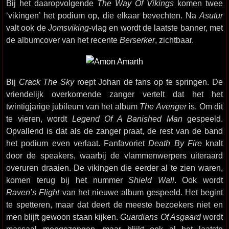
Bij het daaropvolgende
The Way Of Vikings
komen twee
‘vikingen’ het podium op, die elkaar bevechten. Na
Asutur
valt ook de
Jomsviking
-vlag en wordt de laatste banner, met
de albumcover van het recente
Berserker
, zichtbaar.
Bij
Crack The Sky
roept Johan de fans op te springen. De
vriendelijk overkomende zanger vertelt dat het het
twintigjarige jubileum van het album
The Avenger
is. Om dit
te vieren, wordt
Legend Of A Banished Man
gespeeld.
Opvallend is dat als de zanger praat, de rest van de band
het podium even verlaat. Fanfavoriet
Death By Fire
knalt
door de speakers, waarbij de vlammenwerpers uiteraard
overuren draaien. De vikingen die eerder al te zien waren,
komen terug bij het nummer
Shield Wall
. Ook wordt
Raven’s Flight
van het nieuwe album gespeeld. Het begint
te spetteren, maar dat deert de meeste bezoekers niet en
men blijft gewoon staan kijken.
Guardians Of Asgaard
wordt
massaal meegezongen, maar blijkt ook al het laatste