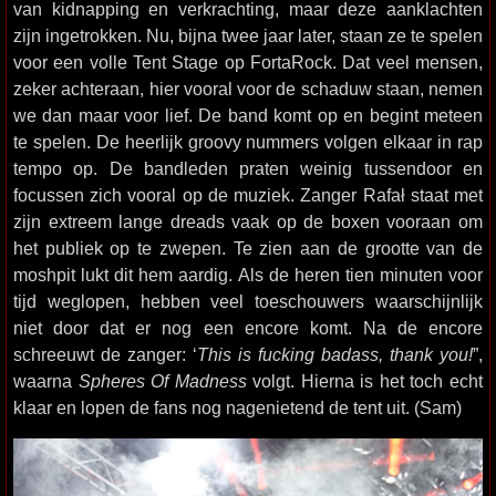
van kidnapping en verkrachting, maar deze aanklachten
zijn ingetrokken. Nu, bijna twee jaar later, staan ze te spelen
voor een volle Tent Stage op FortaRock. Dat veel mensen,
zeker achteraan, hier vooral voor de schaduw staan, nemen
we dan maar voor lief. De band komt op en begint meteen
te spelen. De heerlijk groovy nummers volgen elkaar in rap
tempo op. De bandleden praten weinig tussendoor en
focussen zich vooral op de muziek. Zanger Rafał staat met
zijn extreem lange dreads vaak op de boxen vooraan om
het publiek op te zwepen. Te zien aan de grootte van de
moshpit lukt dit hem aardig. Als de heren tien minuten voor
tijd weglopen, hebben veel toeschouwers waarschijnlijk
niet door dat er nog een encore komt. Na de encore
schreeuwt de zanger: ‘
This is fucking badass, thank you!
”,
waarna
Spheres Of Madness
volgt. Hierna is het toch echt
klaar en lopen de fans nog nagenietend de tent uit. (Sam)