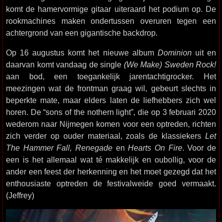
komt de hamervormige gitaar uiteraard het podium op. De
rookmachines maken ondertussen overuren tegen een
achtergrond van een gigantische backdrop.
Op 16 augustus komt het nieuwe album
Dominion
uit en
daarvan komt vandaag de single
(We Make) Sweden Rock!
aan bod, een toegankelijk jarentachtigrocker. Het
meezingen wat de frontman graag wil, gebeurt slechts in
beperkte mate, maar elders laten de liefhebbers zich wel
horen. De “sons of the nothern light”, die op 3 februari 2020
wederom naar Nijmegen komen voor een optreden, richten
zich verder op ouder materiaal, zoals de klassiekers
Let
The Hammer Fall, Renegade
en
Hearts On Fire
. Voor de
een is het allemaal wat té makkelijk en oubollig, voor de
ander een feest der herkenning en het moet gezegd dat het
enthousiaste optreden de festivalweide goed vermaakt.
(Jeffrey)