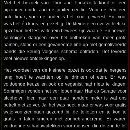
Met het bezoek van Thor aan FortaRock komt er een
bijzonder einde aan de jubileumeditie. Voor de één een
anti-climax, voor de ander is het mooi geweest. En mooi
was het, én knus, én gezellig. De kleinere en overzichtelijke
opzet van het festivalterrein bewees zijn waarde. En hoewel
sommigen klaagden over het ontbreken van meer grote
namen, stond er een gevarieerde line-up met gemotiveerde
bands die keurig volgens schema optraden. Het leverde
veel nieuwe ontdekkingen op.
Het voordeel van de kleinere opzet is ook dat je nergens
lang hoeft te wachten op je drinken of eten. Er was
voldoende keuze en ook de veganist had niets te klagen.
Sommigen vonden het ver lopen naar Hank's Garage voor
alcoholvrij bier, maar een paar honderd meter is wat ons
betreft niet zo ver. Ja, het was heet, maar er was voor gratis
watervoorzieningen gezorgd bij de toiletten en je kon je
gratis in laten smeren met zonnebrandcrème. Er waren
voldoende schaduwplekken voor mensen die de zon te fel