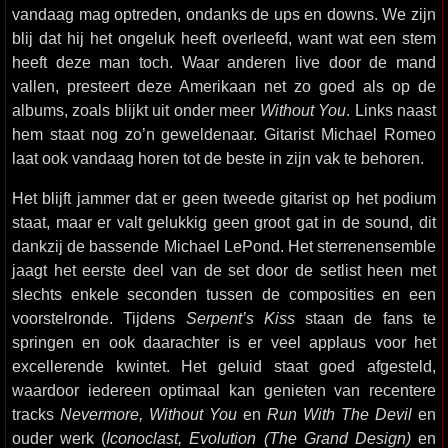
vandaag mag optreden, ondanks de ups en downs. We zijn
blij dat hij het ongeluk heeft overleefd, want wat een stem
heeft deze man toch. Waar anderen live door de mand
vallen, presteert deze Amerikaan net zo goed als op de
albums, zoals blijkt uit onder meer
Without You
. Links naast
hem staat nog zo’n geweldenaar. Gitarist Michael Romeo
laat ook vandaag horen tot de beste in zijn vak te behoren.
Het blijft jammer dat er geen tweede gitarist op het podium
staat, maar er valt gelukkig geen groot gat in de sound, dit
dankzij de bassende Michael LePond. Het sterrenensemble
jaagt het eerste deel van de set door de setlist heen met
slechts enkele seconden tussen de composities en een
voorstelronde. Tijdens
Serpent’s Kiss
staan de fans te
springen en ook daarachter is er veel applaus voor het
excellerende kwintet. Het geluid staat goed afgesteld,
waardoor iedereen optimaal kan genieten van recentere
tracks
Nevermore, Without You
en
Run With The Devil
en
ouder werk (
Iconoclast, Evolution (The Grand Design)
en