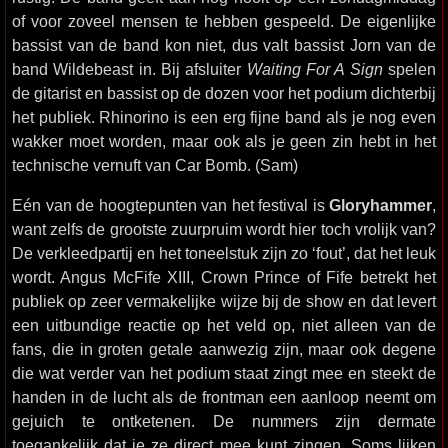
of voor zoveel mensen te hebben gespeeld. De eigenlijke
bassist van de band kon niet, dus valt bassist Jorn van de
band Wildebeast in. Bij afsluiter
Waiting For A Sign
spelen
de gitarist en bassist op de dozen voor het podium dichterbij
het publiek. Rhinorino is een erg fijne band als je nog even
wakker moet worden, maar ook als je geen zin hebt in het
technische vernuft van Car Bomb. (Sam)
Eén van de hoogtepunten van het festival is
Gloryhammer
,
want zelfs de grootste zuurpruim wordt hier toch vrolijk van?
De verkleedpartij en het toneelstuk zijn zo ‘fout’, dat het leuk
wordt. Angus McFife XIII, Crown Prince of Fife betrekt het
publiek op zeer vermakelijke wijze bij de show en dat levert
een uitbundige reactie op het veld op, niet alleen van de
fans, die in groten getale aanwezig zijn, maar ook degene
die wat verder van het podium staat zingt mee en steekt de
handen in de lucht als de frontman een aanloop neemt om
gejuich te ontketenen. De nummers zijn dermate
toegankelijk dat je ze direct mee kunt zingen. Soms lijken