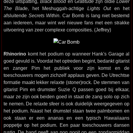
deze uitspatting,
Black Blood
en
Gratitude
zijn oldie
Lower
The Blade
, het Meshuggah-achtige
Lights Out
en het
afsluitende
Secrets Within
. Car Bomb is lang niet bestemd
aan iedereen, maar wint wel nieuwe fans met een strakke
uitvoering van zeer complexe composities. (Jeffrey)
Rhinorino
komt het podium op wanneer Hank's Garage al
goed gevuld is. Voordat het optreden begint, bedankt gitarist
en zanger Pim het publiek voor zijn komst en de
toeschouwers mogen zichzelf applaus geven. De Utrechtse
formatie maakt lekker relaxte (stoner)rock. De stemmen van
gitarist Pim en drumster Suzie Q passen goed bij elkaar,
maar ze zijn ook beiden goed in staat de zang solo op zich
te nemen. De relaxte sfeer is ook duidelijk weergegeven op
het podium. Naast het drumstel staan twee palmbomen en
ook staan er een ananas en een typisch Hawaiiaans
poppetje op het podium. Een paar toeschouwers dansen
rustig. De band geeft aan nog nooit op een zondagmiddag