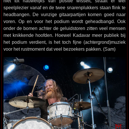
niet tot nauwelijks van positie wisselt, straalt er wel
speelplezier vanaf en de twee snarenplukkers staan flink te
headbangen. De vunzige gitaarpartijen komen goed naar
voren. Op en voor het podium wordt geheadbangd. Ook
onder de bomen achter de geluidstoren zitten veel mensen
met knikkende hoofden. Hoewel Kadavar meer publiek bij
het podium verdient, is het toch fijne (achtergrond)muziek
voor het rustmoment dat veel bezoekers pakken. (Sam)