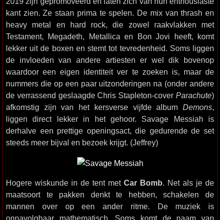
2019 zijn gepromoveerd en laten zich van hun enthousiaste
kant zien. Ze staan prima te spelen. De mix van thrash en
heavy metal en hard rock, die zowel raakvlakken met
Testament, Megadeth, Metallica en Bon Jovi heeft, komt
lekker uit de boxen en stemt tot tevredenheid. Soms liggen
de invloeden van andere artiesten er wel dik bovenop
waardoor een eigen identiteit ver te zoeken is, maar de
nummers die op een paar uitzonderingen na (onder andere
de verrassend geslaagde Chris Stapleton-cover
Parachute
)
afkomstig zijn van het kersverse vijfde album
Demons
,
liggen direct lekker in het gehoor. Savage Messiah is
derhalve een prettige openingsact, die gedurende de set
steeds meer bijval en bezoek krijgt. (Jeffrey)
Hogere wiskunde in de tent met
Car Bomb
. Net als je de
maatsoort te pakken denkt te hebben, schakelen de
mannen over op een ander ritme. De muziek is
onnavolgbaar mathematisch. Soms komt de naam van