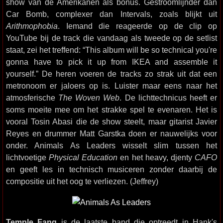
show van de Amerikanen als bonus. Gestroomlijnder dan
Car Bomb, complexer dan Intervals, zoals blijkt uit
Arithmophobia
. Iemand die reageerde op de clip op
YouTube bij de track die vandaag als tweede op de setlist
staat, zei het treffend: “This album will be so technical you're
gonna have to pick it up from IKEA and assemble it
yourself.” De heren voeren de tracks zo strak uit dat een
metronoom er jaloers op is. Luister maar eens naar het
atmosferische
The Woven Web
. De lichttechnicus heeft er
soms moeite mee om het strakke spel te evenaren. Het is
vooral Tosin Abasi die de show steelt, maar gitarist Javier
Reyes en drummer Matt Garstka doen er nauwelijks voor
onder. Animals As Leaders wisselt slim tussen het
lichtvoetige
Physical Education
en het heavy, djenty
CAFO
en geeft les in technisch musiceren zonder daarbij de
compositie uit het oog te verliezen. (Jeffrey)
Temple Fang
is de laatste band die optreedt in Hank's