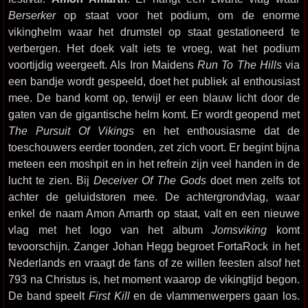
Berserker
op staat voor het podium, om de enorme
vikinghelm waar het drumstel op staat gestationeerd te
verbergen. Het doek valt iets te vroeg, wat het podium
voortijdig weergeeft. Als Iron Maidens
Run To The Hills
via
een bandje wordt gespeeld, doet het publiek al enthousiast
mee. De band komt op, terwijl er een blauw licht door de
gaten van de gigantische helm komt. Er wordt geopend met
The Pursuit Of Vikings
en het enthousiasme dat de
toeschouwers eerder toonden, zet zich voort. Er begint bijna
meteen een moshpit en in het refrein zijn veel handen in de
lucht te zien. Bij
Deceiver Of The Gods
doet men zelfs tot
achter de geluidstoren mee. De achtergrondvlag, waar
enkel de naam Amon Amarth op staat, valt en een nieuwe
vlag met het logo van het album
Jomsviking
komt
tevoorschijn. Zanger Johan Hegg begroet FortaRock in het
Nederlands en vraagt de fans of ze willen feesten alsof het
793 na Christus is, het moment waarop de vikingtijd begon.
De band speelt
First Kill
en de vlammenwerpers gaan los.