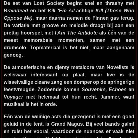
De set van
Lost Society
begint snel en thrashy met
Braindead
en het
Kill ‘Em All
-achtige
Kill (Those Who
Oppose Me)
, maar daarna nemen de Finnen gas terug.
De variatie met groove en melodie draagt bij aan een
prettig hoorspel, met
I Am The Antidote
als één van de
meest memorabele momenten, samen met een
drumsolo. Topmateriaal is het niet, maar aangenaam
genoeg.
De atmosferische en djenty metalcore van
Novelists
is
weliswaar interessant op plaat, maar live is de
wisselvallige cleane zang een domper op de springerige
feestvreugde. Zodoende komen
Souvenirs, Echoes
en
Voyager
niet helemaal tot hun recht. Jammer, want
muzikaal is het in orde.
Eén van de weinige acts die gezegend is met een goed
geluid in de tent, is
Grand Magus
. Bij veel bands galmt
en ruist het vooral, waardoor de nuances er vaak niet