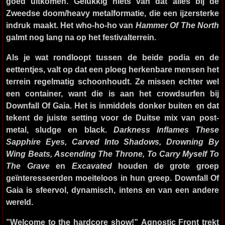
goed uitkomen. Gelukkig niets van dat alles bij de
Zweedse doom/heavy metalformatie, die een ijzersterke
indruk maakt. Het who-ho-ho van
Hammer Of The North
galmt nog lang na op het festivalterrein.
Als je wat rondloopt tussen de beide podia en de
eettentjes, valt op dat een ploeg herkenbare mensen het
terrein regelmatig schoonhoudt. Ze missen echter wel
een container, want die is aan het crowdsurfen bij
Downfall Of Gaia
. Het is inmiddels donker buiten en dat
tekent de juiste setting voor de Duitse mix van post-
metal, sludge en black.
Darkness Inflames These
Sapphire Eyes, Carved Into Shadows, Drowning By
Wing Beats, Ascending The Throne, To Carry Myself To
The Grave
en
Excavated
houden de grote groep
geïnteresseerden moeiteloos in hun greep. Downfall Of
Gaia is sfeervol, dynamisch, intens en van een andere
wereld.
”Welcome to the hardcore show!”
Agnostic Front
trekt