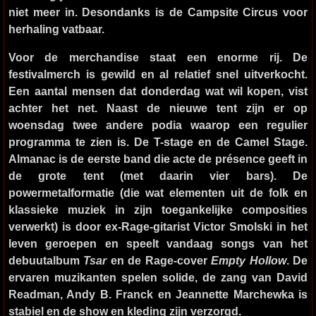
niet meer in. Desondanks is de Campsite Circus voor
herhaling vatbaar.
Voor de merchandise staat een enorme rij. De
festivalmerch is gewild en al relatief snel uitverkocht.
Een aantal mensen dat donderdag wat wil kopen, vist
achter het net. Naast de nieuwe tent zijn er op
woensdag twee andere podia waarop een regulier
programma te zien is. De T-stage en de Camel Stage.
Almanac
is de eerste band die acte de présence geeft in
de grote tent (met daarin vier bars). De
powermetalformatie (die wat elementen uit de folk en
klassieke muziek in zijn toegankelijke composities
verwerkt) is door ex-Rage-gitarist Victor Smolski in het
leven geroepen en speelt vandaag songs van het
debuutalbum
Tsar
en de Rage-cover
Empty Hollow
. De
ervaren muzikanten spelen solide, de zang van David
Readman, Andy B. Franck en Jeannette Marchewka is
stabiel en de show en kleding zijn verzorgd.