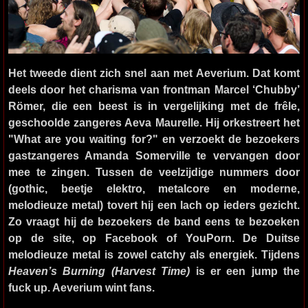
Het tweede dient zich snel aan met
Aeverium
. Dat komt
deels door het charisma van frontman Marcel ‘Chubby’
Römer, die een beest is in vergelijking met de frêle,
geschoolde zangeres Aeva Maurelle. Hij orkestreert het
"What are you waiting for?" en verzoekt de bezoekers
gastzangeres Amanda Somerville te vervangen door
mee te zingen. Tussen de veelzijdige nummers door
(gothic, beetje elektro, metalcore en moderne,
melodieuze metal) tovert hij een lach op ieders gezicht.
Zo vraagt hij de bezoekers de band eens te bezoeken
op de site, op Facebook of YouPorn. De Duitse
melodieuze metal is zowel catchy als energiek. Tijdens
Heaven’s Burning (Harvest Time)
is er een jump the
fuck up. Aeverium wint fans.