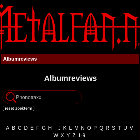
Albumreviews
Albumreviews
[
reset zoekterm
]
A
B
C
D
E
F
G
H
I
J
K
L
M
N
O
P
Q
R
S
T
U
V
W
X
Y
Z
1-9