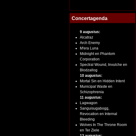
Concertagenda
9 augustus:
Alcatraz
Arch Enemy
M'era Luna
Midnight en Phantom
Corporation
Spectral Wound, Invulche en
Blodzallog
10 augustus:
Mortal Sin en Hidden Intent
Municipal Waste en
Schizophrenia
11 augustus:
Lagwagon
Sanguisugabogg,
Revocation en Internal
Bleeding
Wolves In The Throne Room
en Ter Ziele
12 augustus: