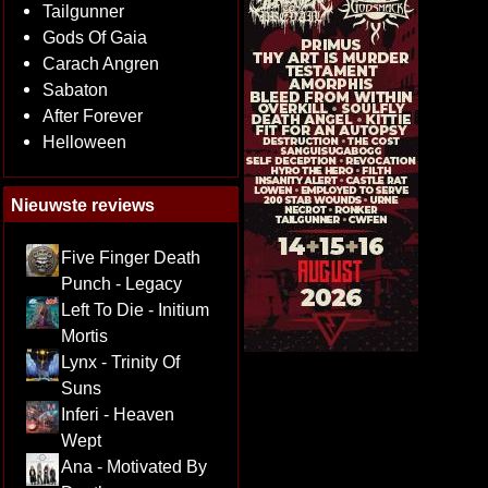
Tailgunner
Gods Of Gaia
Carach Angren
Sabaton
After Forever
Helloween
Nieuwste reviews
Five Finger Death
Punch - Legacy
Left To Die - Initium
Mortis
Lynx - Trinity Of
Suns
Inferi - Heaven
Wept
Ana - Motivated By