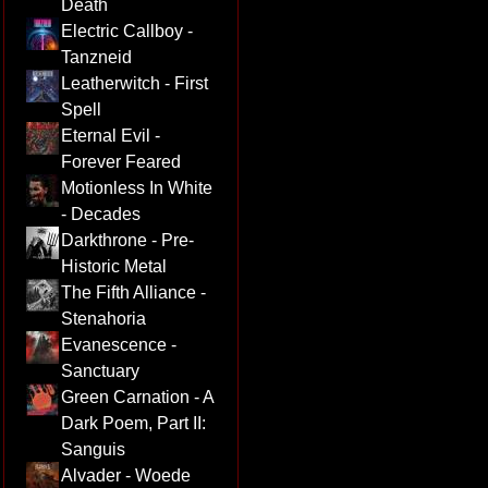
Death
Electric Callboy -
Tanzneid
Leatherwitch - First
Spell
Eternal Evil -
Forever Feared
Motionless In White
- Decades
Darkthrone - Pre-
Historic Metal
The Fifth Alliance -
Stenahoria
Evanescence -
Sanctuary
Green Carnation - A
Dark Poem, Part II:
Sanguis
Alvader - Woede