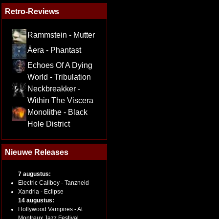
Retro-Reviews
Rammstein - Mutter
Äera - Phantast
Echoes Of A Dying
World - Tribulation
Neckbreakker -
Within The Viscera
Monolithe - Black
Hole District
Nieuwe Releases
7 augustus:
Electric Callboy - Tanzneid
Xandria - Eclipse
14 augustus:
Hollywood Vampires - At
Montreux Jazz Festival