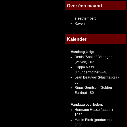
Over één maand
9 september:
Raven
Kalender
Vandaag jarig:
Denis "Snake" Bélanger
(Voivod) - 62
Filippa Nässil
(Thundermother) - 40
Jean Beauvoir (Plasmatics) -
66
Rinus Gerritsen (Golden
Earring) - 80
Vandaag overleden:
Hermann Hesse (auteur) -
1962
Martin Birch (producent) -
2020