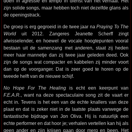
doen in agressie en tempo in dienst van het verhaal. Het
zijn solide songs, maar hebben toch niet dezelfde glans als
de openingstrack.
De groep is erg gegroeid in de twee jaar na
Praying To The
World
uit 2012. Zangeres Jeanette Scherff zingt
afwisselender, en hoewel de vocale hoogtepunten vooral
bestaan uit de samenzang met anderen, staat zij heden
meer haar mannetje dan zij twee jaar geleden deed. Ook
zijn de songs wat compacter en kabbelen zij minder voort
dan op de voorganger. Dat is zeer goed te horen op de
tweede helft van de nieuwe schijf.
No Hope For The Healing
is echt een keerpunt van
F.E.A.R.
, want na deze spectaculaire song zit de vaart er
echt in. Tevens is het een van de echte knallers van deze
plaat en dat is zeker niet in de laatste plaats vanwege de
fantastische bijdrage van Jon Oliva. Hij is natuurlijk een
echte performer en dat hoor je; verhalen vertellen kan hij als
geen ander en zijn krijsen gaan door merg en been. Het