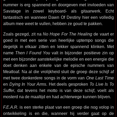
nummer is erg spannend en doorgeven met invloeden van
Savatage in zowel keyboard- als gitaarwerk. Echt
fantastisch en wanneer Dawn Of Destiny hier een volledig
album mee weet te vullen, hebben ze goud te pakken.
Zoals gezegd, zit na
No Hope For The Healing
de vaart er
goed in met een serie van heerlijke uptempo songs die
degelijk in elkaar zitten en lekker spannend klinken. Met
name
Then I Found You
valt in bijzonder positieve zin op
met een bijzonder aanstekelijke melodie en een energie die
doet denken aan enkele van de epische nummers van
Meatloaf. Na al die vrolijkheid sluit de groep deze schijf af
met twee donkerdere songs in de vorm van
One Last Time
en
Dying In Your Arms
. Het deels gesproken
To Live Is To
Suffer
, dat tevens het motto is van deze schijf, voelt als
mosterd na de maaltijd en had achterwege kunnen blijven.
F.E.A.R.
is een sterke plaat van een groep die nog volop in
ontwikkeling is en die, wanneer hij verder gaat op de