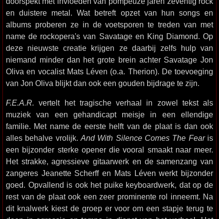
doorspekt met invloeden van pompeuze jaren zeventig rock
en duistere metal. Wat betreft opzet van hun songs en
albums proberen ze in de voetsporen te treden van met
name de rockopera's van Savatage en King Diamond. Op
deze nieuwste creatie krijgen ze daarbij zelfs hulp van
niemand minder dan het grote brein achter Savatage Jon
Oliva en vocalist Mats Léven (o.a. Therion). De toevoeging
van Jon Oliva blijkt dan ook een gouden bijdrage te zijn.
F.E.A.R.
vertelt het tragische verhaal in zowel tekst als
muziek van een gehandicapt meisje in een ellendige
familie. Met name de eerste helft van de plaat is dan ook
alles behalve vrolijk.
And With Silence Comes The Fear
is
een bijzonder sterke opener die vooral smaakt naar meer.
Het strakke, agressieve gitaarwerk en de samenzang van
zangeres Jeanette Scherff en Mats Léven werkt bijzonder
goed. Opvallend is ook het puike keyboardwerk, dat op de
rest van de plaat ook een zeer prominente rol inneemt. Na
dit knalwerk kiest de groep er voor om een stapje terug te