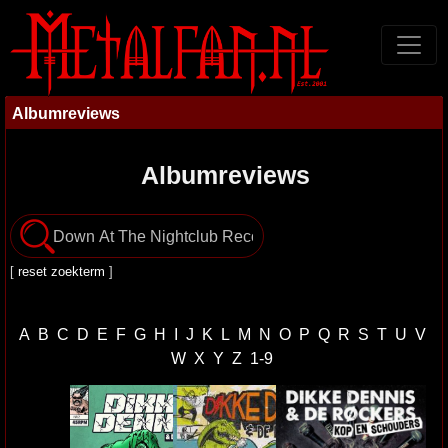
Albumreviews
Albumreviews
[
reset zoekterm
]
A
B
C
D
E
F
G
H
I
J
K
L
M
N
O
P
Q
R
S
T
U
V
W
X
Y
Z
1-9