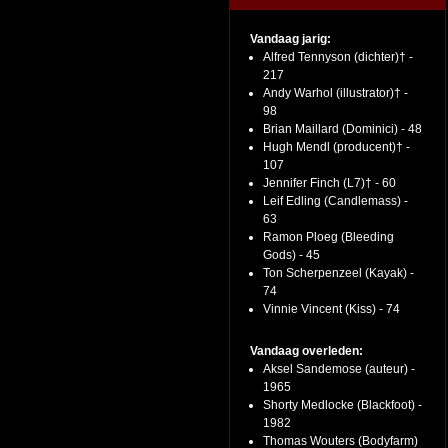
Vandaag jarig:
Alfred Tennyson (dichter)† -
217
Andy Warhol (illustrator)† -
98
Brian Maillard (Dominici) - 48
Hugh Mendl (producent)† -
107
Jennifer Finch (L7)† - 60
Leif Edling (Candlemass) -
63
Ramon Ploeg (Bleeding
Gods) - 45
Ton Scherpenzeel (Kayak) -
74
Vinnie Vincent (Kiss) - 74
Vandaag overleden:
Aksel Sandemose (auteur) -
1965
Shorty Medlocke (Blackfoot) -
1982
Thomas Wouters (Bodyfarm)