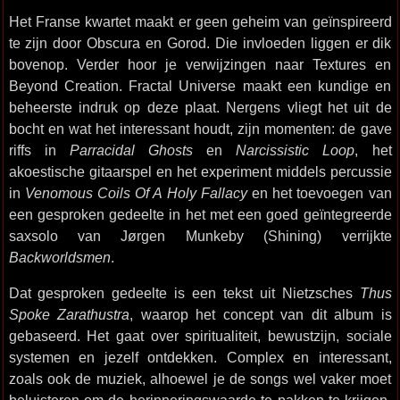
Het Franse kwartet maakt er geen geheim van geïnspireerd
te zijn door Obscura en Gorod. Die invloeden liggen er dik
bovenop. Verder hoor je verwijzingen naar Textures en
Beyond Creation. Fractal Universe maakt een kundige en
beheerste indruk op deze plaat. Nergens vliegt het uit de
bocht en wat het interessant houdt, zijn momenten: de gave
riffs in
Parracidal Ghosts
en
Narcissistic Loop
, het
akoestische gitaarspel en het experiment middels percussie
in
Venomous Coils Of A Holy Fallacy
en het toevoegen van
een gesproken gedeelte in het met een goed geïntegreerde
saxsolo van Jørgen Munkeby (Shining) verrijkte
Backworldsmen
.
Dat gesproken gedeelte is een tekst uit Nietzsches
Thus
Spoke Zarathustra
, waarop het concept van dit album is
gebaseerd. Het gaat over spiritualiteit, bewustzijn, sociale
systemen en jezelf ontdekken. Complex en interessant,
zoals ook de muziek, alhoewel je de songs wel vaker moet