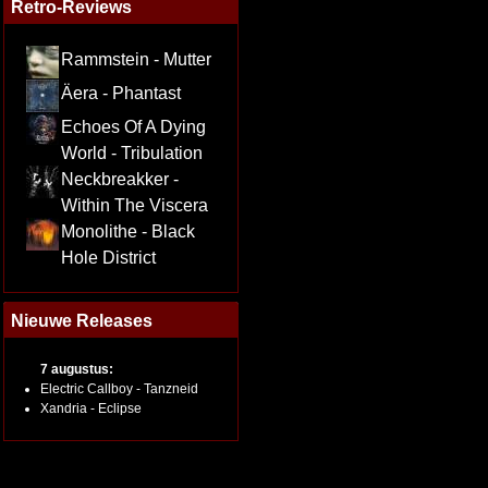
Retro-Reviews
Rammstein - Mutter
Äera - Phantast
Echoes Of A Dying
World - Tribulation
Neckbreakker -
Within The Viscera
Monolithe - Black
Hole District
Nieuwe Releases
7 augustus:
Electric Callboy - Tanzneid
Xandria - Eclipse