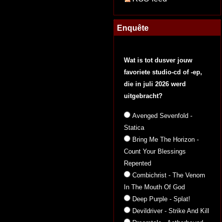
Enquête
Wat is tot dusver jouw
favoriete studio-cd of -ep,
die in juli 2026 werd
uitgebracht?
Avenged Sevenfold -
Statica
Bring Me The Horizon -
Count Your Blessings
Repented
Combichrist - The Venom
In The Mouth Of God
Deep Purple - Splat!
Devildriver - Strike And Kill