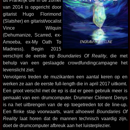
uit Frankrijk die in de zomer
van 2014 is opgericht door
gitarist Hugo Florimond
(Slatsher) en gitarist/vocalist
Vince Wilquin
(Dehumanize, Scarred, ex-
Amoeba, ex-My Oath To
Madness). Begin 2015
verschijnt de eerste ep
Boundaries Of Reality
, die met
behulp van een geslaagde crowdfundingcampagne het
levenslicht ziet.
Vervolgens treden de muzikanten een aantal keren op en
werken ze aan de eerste full-length die in april 2017 uitkomt.
Een groot verschil met de ep is dat er geen gebruik meer is
gemaakt van een drumcomputer. Drummer Clément Denys
is na het uitbrengen van de ep toegetreden tot de line-up.
Een flinke stap voorwaarts, want alhoewel
Boundaries Of
Reality
laat horen dat de mannen technisch vaardig zijn,
doet de drumcomputer afbreuk aan het luisterplezier.