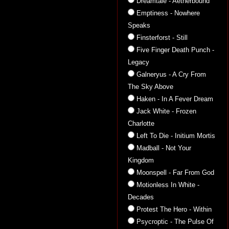
Dreamtale - Aetherbound
Emptiness - Nowhere
Speaks
Finsterforst - Still
Five Finger Death Punch -
Legacy
Galneryus - A Cry From
The Sky Above
Haken - In A Fever Dream
Jack White - Frozen
Charlotte
Left To Die - Initium Mortis
Madball - Not Your
Kingdom
Moonspell - Far From God
Motionless In White -
Decades
Protest The Hero - Within
Psycroptic - The Pulse Of