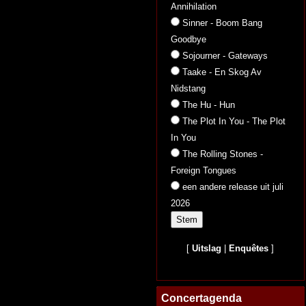
Annihilation
Sinner - Boom Bang
Goodbye
Sojourner - Gateways
Taake - En Skog Av
Nidstang
The Hu - Hun
The Plot In You - The Plot
In You
The Rolling Stones -
Foreign Tongues
een andere release uit juli
2026
[
Uitslag
|
Enquêtes
]
Concertagenda