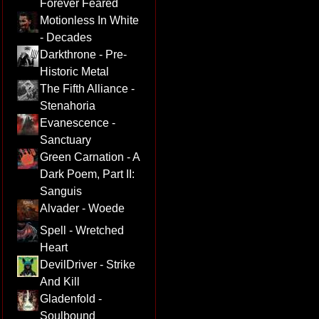
Forever Feared
Motionless In White
- Decades
Darkthrone - Pre-
Historic Metal
The Fifth Alliance -
Stenahoria
Evanescence -
Sanctuary
Green Carnation - A
Dark Poem, Part II:
Sanguis
Alvader - Woede
Spell - Wretched
Heart
DevilDriver - Strike
And Kill
Gladenfold -
Soulbound