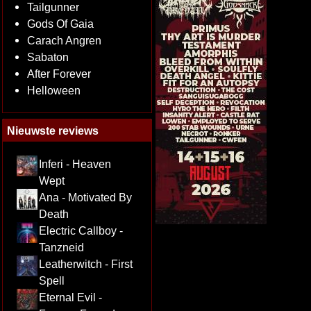
Tailgunner
Gods Of Gaia
Carach Angren
Sabaton
After Forever
Helloween
Nieuwste reviews
Inferi - Heaven
Wept
Ana - Motivated By
Death
Electric Callboy -
Tanzneid
Leatherwitch - First
Spell
Eternal Evil -