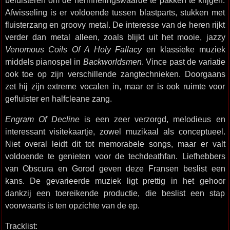
beluisteren om de herinneringswaarde te pakken te krijgen.
Afwisseling is er voldoende tussen blastparts, stukken met
fluisterzang en groovy metal. De interesse van de heren rijkt
verder dan metal alleen, zoals blijkt uit het mooie, jazzy
Venomous Coils Of A Holy Fallacy
en klassieke muziek
middels pianospel in
Backworldsmen
. Vince past de variatie
ook toe op zijn verschillende zangtechnieken. Doorgaans
zet hij zijn extreme vocalen in, maar er is ook ruimte voor
gefluister en halfcleane zang.
Engram Of Decline
is een zeer verzorgd, melodieus en
interessant visitekaartje, zowel muzikaal als conceptueel.
Niet overal leidt dit tot memorabele songs, maar er valt
voldoende te genieten voor de techdeathfan. Liefhebbers
van Obscura en Gorod geven deze Fransen beslist een
kans. De gevarieerde muziek ligt prettig in het gehoor
dankzij een toereikende productie, die beslist een stap
voorwaarts is ten opzichte van de ep.
Tracklist: