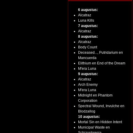
6 augustus:
Alcatraz
Luna Kills
7 augustus:
Alcatraz
8 augustus:
Alcatraz
Body Count
Deceased..., Putridarium en
Mancuerda
Elithium en End of the Dream
M'era Luna
9 augustus:
Alcatraz
Arch Enemy
M'era Luna
Midnight en Phantom
Corporation
Spectral Wound, Invulche en
Blodzallog
10 augustus:
Mortal Sin en Hidden Intent
Municipal Waste en
Schizophrenia