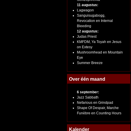
11 augustus:
Lagwagon
Sanguisugabogg,
Revocation en Internal
Bleeding
12 augustus:
Judas Priest
KMFDM, Ya Toyah en Jesus
on Extesy
Mushroomhead en Mountain
Eye
Summer Breeze
Over één maand
6 september:
Jazz Sabbath
Nefarious en Grindpad
Shape Of Despair, Marche
Funèbre en Counting Hours
Kalender