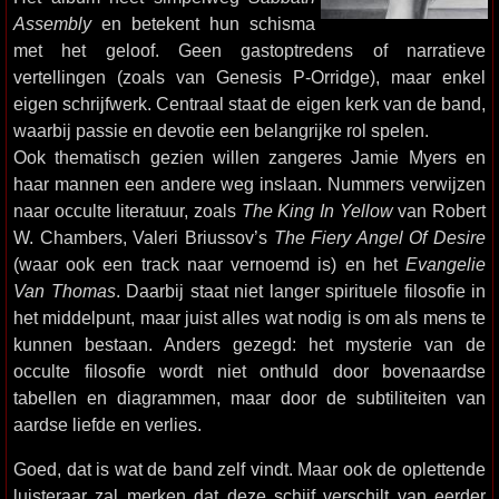
Assembly
en betekent hun schisma
met het geloof. Geen gastoptredens of narratieve
vertellingen (zoals van Genesis P-Orridge), maar enkel
eigen schrijfwerk. Centraal staat de eigen kerk van de band,
waarbij passie en devotie een belangrijke rol spelen.
Ook thematisch gezien willen zangeres Jamie Myers en
haar mannen een andere weg inslaan. Nummers verwijzen
naar occulte literatuur, zoals
The King In Yellow
van Robert
W. Chambers, Valeri Briussov’s
The Fiery Angel Of Desire
(waar ook een track naar vernoemd is) en het
Evangelie
Van Thomas
. Daarbij staat niet langer spirituele filosofie in
het middelpunt, maar juist alles wat nodig is om als mens te
kunnen bestaan. Anders gezegd: het mysterie van de
occulte filosofie wordt niet onthuld door bovenaardse
tabellen en diagrammen, maar door de subtiliteiten van
aardse liefde en verlies.
Goed, dat is wat de band zelf vindt. Maar ook de oplettende
luisteraar zal merken dat deze schijf verschilt van eerder