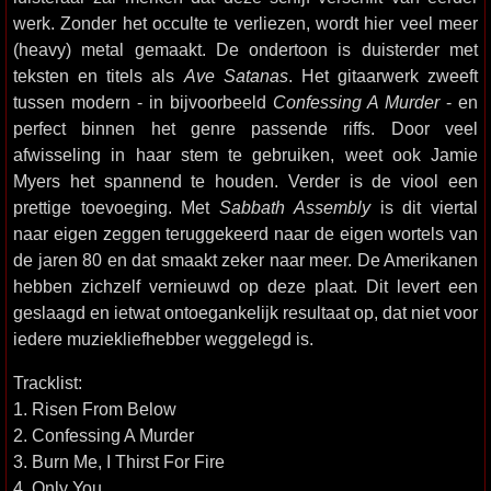
werk. Zonder het occulte te verliezen, wordt hier veel meer
(heavy) metal gemaakt. De ondertoon is duisterder met
teksten en titels als
Ave Satanas
. Het gitaarwerk zweeft
tussen modern - in bijvoorbeeld
Confessing A Murder
- en
perfect binnen het genre passende riffs. Door veel
afwisseling in haar stem te gebruiken, weet ook Jamie
Myers het spannend te houden. Verder is de viool een
prettige toevoeging. Met
Sabbath Assembly
is dit viertal
naar eigen zeggen teruggekeerd naar de eigen wortels van
de jaren 80 en dat smaakt zeker naar meer. De Amerikanen
hebben zichzelf vernieuwd op deze plaat. Dit levert een
geslaagd en ietwat ontoegankelijk resultaat op, dat niet voor
iedere muziekliefhebber weggelegd is.
Tracklist:
1. Risen From Below
2. Confessing A Murder
3. Burn Me, I Thirst For Fire
4. Only You