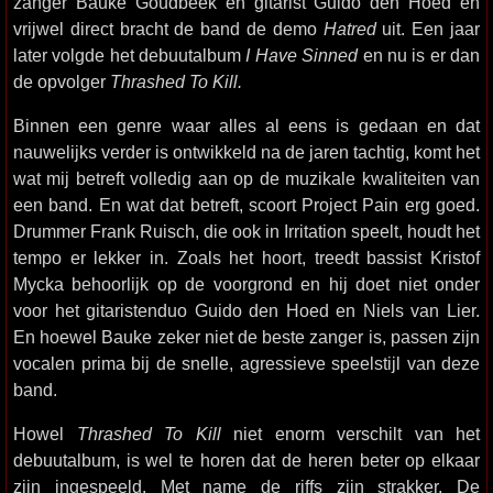
zanger Bauke Goudbeek en gitarist Guido den Hoed en
vrijwel direct bracht de band de demo
Hatred
uit. Een jaar
later volgde het debuutalbum
I Have Sinned
en nu is er dan
de opvolger
Thrashed To Kill.
Binnen een genre waar alles al eens is gedaan en dat
nauwelijks verder is ontwikkeld na de jaren tachtig, komt het
wat mij betreft volledig aan op de muzikale kwaliteiten van
een band. En wat dat betreft, scoort Project Pain erg goed.
Drummer Frank Ruisch, die ook in Irritation speelt, houdt het
tempo er lekker in. Zoals het hoort, treedt bassist Kristof
Mycka behoorlijk op de voorgrond en hij doet niet onder
voor het gitaristenduo Guido den Hoed en Niels van Lier.
En hoewel Bauke zeker niet de beste zanger is, passen zijn
vocalen prima bij de snelle, agressieve speelstijl van deze
band.
Howel
Thrashed To Kill
niet enorm verschilt van het
debuutalbum, is wel te horen dat de heren beter op elkaar
zijn ingespeeld. Met name de riffs zijn strakker. De