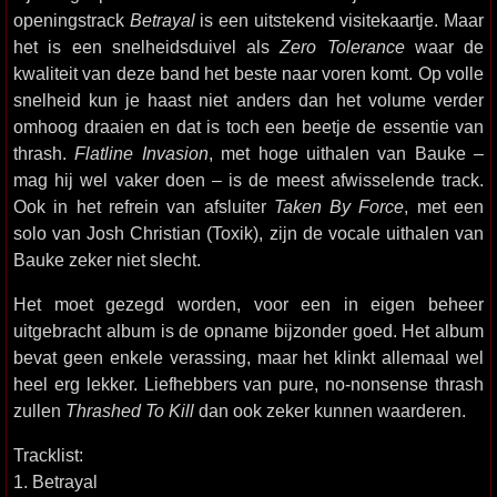
openingstrack
Betrayal
is een uitstekend visitekaartje. Maar
het is een snelheidsduivel als
Zero Tolerance
waar de
kwaliteit van deze band het beste naar voren komt. Op volle
snelheid kun je haast niet anders dan het volume verder
omhoog draaien en dat is toch een beetje de essentie van
thrash.
Flatline Invasion
, met hoge uithalen van Bauke –
mag hij wel vaker doen – is de meest afwisselende track.
Ook in het refrein van afsluiter
Taken By Force
, met een
solo van Josh Christian (Toxik), zijn de vocale uithalen van
Bauke zeker niet slecht.
Het moet gezegd worden, voor een in eigen beheer
uitgebracht album is de opname bijzonder goed. Het album
bevat geen enkele verassing, maar het klinkt allemaal wel
heel erg lekker. Liefhebbers van pure, no-nonsense thrash
zullen
Thrashed To Kill
dan ook zeker kunnen waarderen.
Tracklist:
1. Betrayal