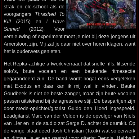
strak en old-school als de
voorgangers
Thrashed To
Kill
(2015) en
I Have
Sinned
(2012). Voor
vernieuwing of experiment moet je niet bij deze jongens uit
Amersfoort zijn. Mij zal je daar niet over horen klagen, want
het is ouderwets genieten.
Het Repka-achtige artwork verraadt dat snelle riffs, filtsende
solo’s, brute vocalen en een beukende ritmesectie
gegarandeerd zijn. De band wordt nogal eens vergeleken
met Exodus en daar kan ik mij wel in vinden. Bauke
Goudbeek is niet de beste zanger, maar zijn brute vocalen
passen uitstekend bij de agressieve stijl. De baspartijen zijn
door mede-oprichter/gitarist Guido den Hoed ingespeeld.
Leadgitarist Marc van der Velden is de opvolger van Niels
van Lier en in de studio zat Serge D. achter de drumkit. Op
de vorige plaat deed Josh Christian (Toxik) wat soleerwerk
en ditmaal is er een gastrol voor gitarist Dennis ‘Hairball’