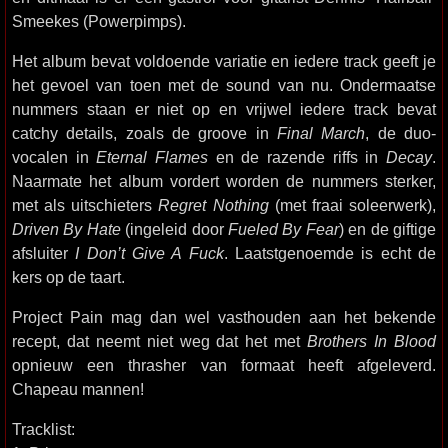
Smeekes (Powerpimps).
Het album bevat voldoende variatie en iedere track geeft je
het gevoel van toen met de sound van nu. Ondermaatse
nummers staan er niet op en vrijwel iedere track bevat
catchy details, zoals de groove in
Final March
, de duo-
vocalen in
Eternal Flames
en de razende riffs in
Decay
.
Naarmate het album vordert worden de nummers sterker,
met als uitschieters
Regret Nothing
(met fraai soleerwerk),
Driven By Hate
(ingeleid door
Fueled By Fear
) en de giftige
afsluiter
I Don’t Give A Fuck
. Laatstgenoemde is echt de
kers op de taart.
Project Pain mag dan wel vasthouden aan het bekende
recept, dat neemt niet weg dat het met
Brothers In Blood
opnieuw een thrasher van formaat heeft afgeleverd.
Chapeau mannen!
Tracklist: