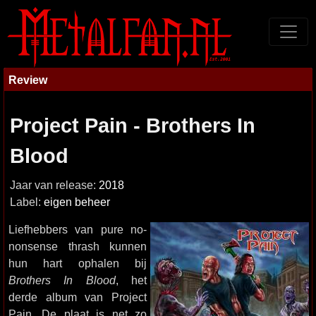
Review
Project Pain - Brothers In
Blood
Jaar van release:
2018
Label:
eigen beheer
Liefhebbers van pure no-
nonsense thrash kunnen
hun hart ophalen bij
Brothers In Blood
, het
derde album van Project
Pain. De plaat is net zo