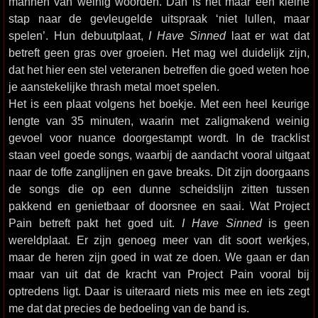
mannen van weinig woorden. Dan is het maar een kleine
stap naar de gevleugelde uitspraak ‘niet lullen, maar
spelen’. Hun debuutplaat,
I Have Sinned
laat er wat dat
betreft geen gras over groeien. Het mag wel duidelijk zijn,
dat het hier een stel veteranen betreffen die goed weten hoe
je aanstekelijke thrash metal moet spelen.
Het is een plaat volgens het boekje. Met een heel keurige
lengte van 35 minuten, waarin met zaligmakend weinig
gevoel voor nuance doorgestampt wordt. In de tracklist
staan veel goede songs, waarbij de aandacht vooral uitgaat
naar de toffe zanglijnen en gave breaks. Dit zijn doorgaans
de songs die op een dunne scheidslijn zitten tussen
pakkend en genietbaar of doorsnee en saai. Wat Project
Pain betreft pakt het goed uit.
I Have Sinned
is geen
wereldplaat. Er zijn genoeg meer van dit soort werkjes,
maar de heren zijn goed in wat ze doen. We gaan er dan
maar van uit dat de kracht van Project Pain vooral bij
optredens ligt. Daar is uiteraard niets mis mee en iets zegt
me dat dat precies de bedoeling van de band is.