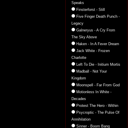
Speaks
Finsterforst - Still
Five Finger Death Punch -
Legacy
Galneryus - A Cry From
The Sky Above
Haken - In A Fever Dream
Jack White - Frozen
Charlotte
Left To Die - Initium Mortis
Madball - Not Your
Kingdom
Moonspell - Far From God
Motionless In White -
Decades
Protest The Hero - Within
Psycroptic - The Pulse Of
Annihilation
Sinner - Boom Bang