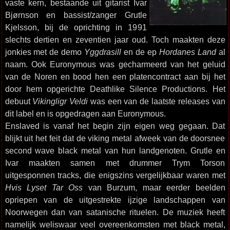
vaste kern, bestaande uit gitarist Ivar
Bjørnson en bassist/zanger Grutle
Kjelsson, bij de oprichting in 1991
slechts dertien en zeventien jaar oud. Toch maakten deze
jonkies met de demo
Yggdrasill
en de ep
Hordanes Land
al
naam. Ook Euronymous was gecharmeerd van het geluid
van de Noren en bood hen een platencontract aan bij het
door hem opgerichte Deathlike Silence Productions. Het
debuut
Vikingligr Veldi
was een van de laatste releases van
dit label en is opgedragen aan Euronymous.
Enslaved is vanaf het begin zijn eigen weg gegaan. Dat
blijkt uit het feit dat de viking metal afweek van de doorsnee
second wave black metal van hun landgenoten. Grutle en
Ivar maakten samen met drummer Trym Torson
uitgesponnen tracks, die enigszins vergelijkbaar waren met
Hvis Lyset Tar Oss
van Burzum, maar eerder beelden
opriepen van de uitgestrekte ijzige landschappen van
Noorwegen dan van satanische rituelen. De muziek heeft
namelijk weliswaar veel overeenkomsten met black metal,