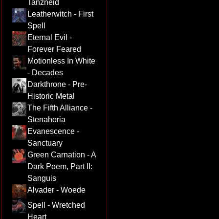
Tanzneid
Leatherwitch - First
Spell
Eternal Evil -
Forever Feared
Motionless In White
- Decades
Darkthrone - Pre-
Historic Metal
The Fifth Alliance -
Stenahoria
Evanescence -
Sanctuary
Green Carnation - A
Dark Poem, Part II:
Sanguis
Alvader - Woede
Spell - Wretched
Heart