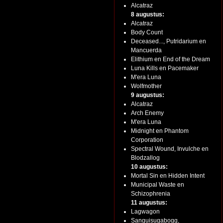
Alcatraz
8 augustus:
Alcatraz
Body Count
Deceased..., Putridarium en
Mancuerda
Elithium en End of the Dream
Luna Kills en Pacemaker
M'era Luna
Wolfmother
9 augustus:
Alcatraz
Arch Enemy
M'era Luna
Midnight en Phantom
Corporation
Spectral Wound, Invulche en
Blodzallog
10 augustus:
Mortal Sin en Hidden Intent
Municipal Waste en
Schizophrenia
11 augustus:
Lagwagon
Sanguisugabogg,