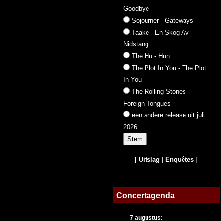
Goodbye
Sojourner - Gateways
Taake - En Skog Av
Nidstang
The Hu - Hun
The Plot In You - The Plot
In You
The Rolling Stones -
Foreign Tongues
een andere release uit juli
2026
[
Uitslag
|
Enquêtes
]
Concertagenda
7 augustus: