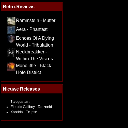
Retro-Reviews
Rammstein - Mutter
Äera - Phantast
Echoes Of A Dying
World - Tribulation
Neckbreakker -
Within The Viscera
Monolithe - Black
Hole District
Nieuwe Releases
7 augustus:
Electric Callboy - Tanzneid
Xandria - Eclipse