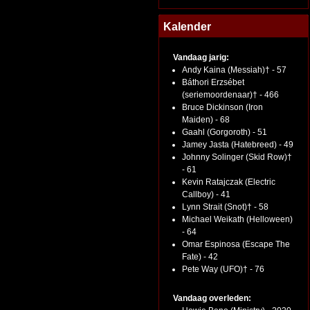
Kalender
Vandaag jarig:
Andy Kaina (Messiah)† - 57
Báthori Erzsébet
(seriemoordenaar)† - 466
Bruce Dickinson (Iron
Maiden) - 68
Gaahl (Gorgoroth) - 51
Jamey Jasta (Hatebreed) - 49
Johnny Solinger (Skid Row)†
- 61
Kevin Ratajczak (Electric
Callboy) - 41
Lynn Strait (Snot)† - 58
Michael Weikath (Helloween)
- 64
Omar Espinosa (Escape The
Fate) - 42
Pete Way (UFO)† - 76
Vandaag overleden: