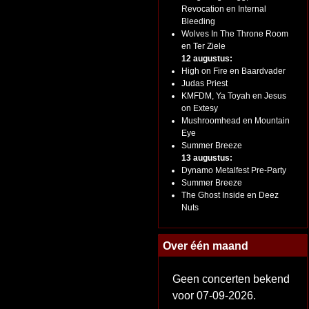
Revocation en Internal
Bleeding
Wolves In The Throne Room
en Ter Ziele
12 augustus:
High on Fire en Baardvader
Judas Priest
KMFDM, Ya Toyah en Jesus
on Extesy
Mushroomhead en Mountain
Eye
Summer Breeze
13 augustus:
Dynamo Metalfest Pre-Party
Summer Breeze
The Ghost Inside en Deez
Nuts
Over één maand
Geen concerten bekend
voor 07-09-2026.