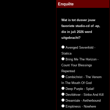
Enquête
Wat is tot dusver jouw
favoriete studio-cd of -ep,
die in juli 2026 werd
uitgebracht?
Avenged Sevenfold -
Statica
Bring Me The Horizon -
Count Your Blessings
Repented
Combichrist - The Venom
In The Mouth Of God
Deep Purple - Splat!
Devildriver - Strike And Kill
Dreamtale - Aetherbound
Emptiness - Nowhere