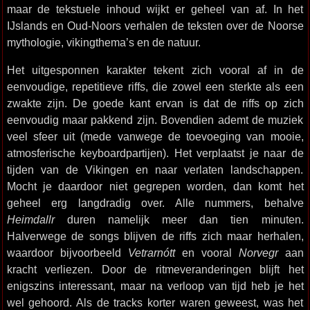
maar de tekstuele inhoud wijkt er geheel van af. In het
IJslands en Oud-Noors verhalen de teksten over de Noorse
mythologie, vikingthema’s en de natuur.
Het uitgesponnen karakter tekent zich vooral af in de
eenvoudige, repetitieve riffs, die zowel een sterkte als een
zwakte zijn. De goede kant ervan is dat de riffs op zich
eenvoudig maar pakkend zijn. Bovendien ademt de muziek
veel sfeer uit (mede vanwege de toevoeging van mooie,
atmosferische keyboardpartijen). Het verplaatst je naar de
tijden van de Vikingen en naar verlaten landschappen.
Mocht je daardoor niet gegrepen worden, dan komt het
geheel erg langdradig over. Alle nummers, behalve
Heimdallr
duren namelijk meer dan tien minuten.
Halverwege de songs blijven de riffs zich maar herhalen,
waardoor bijvoorbeeld
Vetrarnótt
en vooral
Norvegr
aan
kracht verliezen. Door de ritmeveranderingen blijft het
enigszins interessant, maar na verloop van tijd heb je het
wel gehoord. Als de tracks korter waren geweest, was het