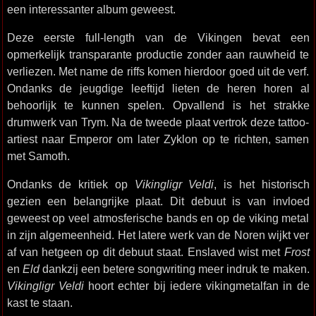
een interessanter album geweest.
Deze eerste full-length van de Vikingen bevat een
opmerkelijk transparante productie zonder aan rauwheid te
verliezen. Met name de riffs komen hierdoor goed uit de verf.
Ondanks de jeugdige leeftijd lieten de heren horen al
behoorlijk te kunnen spelen. Opvallend is het strakke
drumwerk van Trym. Na de tweede plaat vertrok deze tattoo-
artiest naar Emperor om later Zyklon op te richten, samen
met Samoth.
Ondanks de kritiek op
Vikingligr Veldi
, is het historisch
gezien een belangrijke plaat. Dit debuut is van invloed
geweest op veel atmosferische bands en op de viking metal
in zijn algemeenheid. Het latere werk van de Noren wijkt ver
af van hetgeen op dit debuut staat. Enslaved wist met
Frost
en
Eld
dankzij een betere songwriting meer indruk te maken.
Vikingligr Veldi
hoort echter bij iedere vikingmetalfan in de
kast te staan.