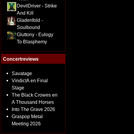
DevilDriver - Strike
And Kill
Gladenfold -
Soulbound
Gluttony - Eulogy
To Blasphemy
Concertreviews
Savatage
VindictA en Final
Stage
The Black Crowes en
A Thousand Horses
Into The Grave 2026
Graspop Metal
Meeting 2026