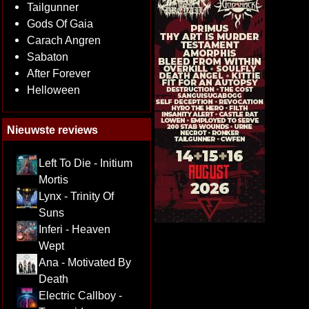
Tailgunner
Gods Of Gaia
Carach Angren
Sabaton
After Forever
Helloween
Nieuwste reviews
Left To Die - Initium
Mortis
Lynx - Trinity Of
Suns
Inferi - Heaven
Wept
Ana - Motivated By
Death
Electric Callboy -