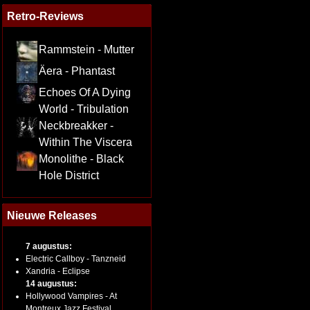
Retro-Reviews
Rammstein - Mutter
Äera - Phantast
Echoes Of A Dying
World - Tribulation
Neckbreakker -
Within The Viscera
Monolithe - Black
Hole District
Nieuwe Releases
7 augustus:
Electric Callboy - Tanzneid
Xandria - Eclipse
14 augustus:
Hollywood Vampires - At
Montreux Jazz Festival