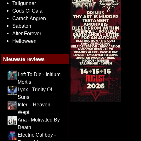
Tailgunner
Gods Of Gaia
Carach Angren
Sabaton
After Forever
Helloween
Nieuwste reviews
Left To Die - Initium
Mortis
Lynx - Trinity Of
Suns
Inferi - Heaven
Wept
Ana - Motivated By
Death
Electric Callboy -