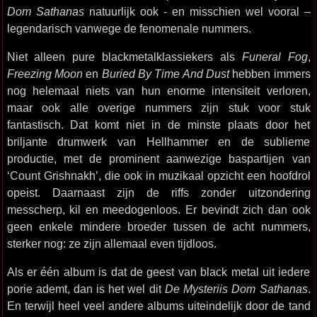
Dom Sathanas
natuurlijk ook - en misschien wel vooral –
legendarisch vanwege de fenomenale nummers.
Niet alleen pure blackmetalklassiekers als
Funeral Fog
,
Freezing Moon
en
Buried By Time And Dust
hebben immers
nog helemaal niets van hun enorme intensiteit verloren,
maar ook alle overige nummers zijn stuk voor stuk
fantastisch. Dat komt niet in de minste plaats door het
briljante drumwerk van Hellhammer en de sublieme
productie, met de prominent aanwezige baspartijen van
‘Count Grishnakh’, die ook in muzikaal opzicht een hoofdrol
opeist. Daarnaast zijn de riffs zonder uitzondering
messcherp, kil en meedogenloos. Er bevindt zich dan ook
geen enkele mindere broeder tussen de acht nummers,
sterker nog: ze zijn allemaal even tijdloos.
Als er één album is dat de geest van black metal uit iedere
porie ademt, dan is het wel dit
De Mysteriis Dom Sathanas
.
En terwijl heel veel andere albums uiteindelijk door de tand