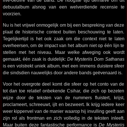
live-oeuvre van de band. De hoogste tijd derhalve om dit
debuutalbum alsnog van een welverdiende recensie te
voorzien.
Nu is het vrijwel onmogelijk om bij een bespreking van deze
plaat de historische context buiten beschouwing te laten.
Tegelijkertijd is het ook zaak om die context niet te laten
overheersen, om de impact van het album niet op één lijn te
stellen met het niveau. Maar welke afweging ook wordt
gemaakt, één zaak is duidelijk:
De Mysteriis Dom Sathanas
is een volstrekt uniek album, met een immens duistere sfeer
die sindsdien nauwelijks door andere bands geëvenaard is.
Voor het overgrote deel komt die sfeer op het conto van de
tot dan toe relatief onbekende Csihar, die zich op bezeten
wijze door de teksten van de nummers fluistert, krijst,
proclameert, schreeuwt, ijlt en bezweert. Ik krijg iedere keer
weer kippenvel van de manier waarop hij invulling geeft aan
zijn rol als frontman en zich volledig in de teksten inleeft.
Maar buiten deze fantastische performance is
De Mysteriis