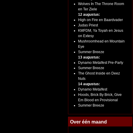
Wolves In The Throne Room
en Ter Ziele
12 augustus:
High on Fire en Baardvader
Judas Priest
KMFDM, Ya Toyah en Jesus
on Extesy
Mushroomhead en Mountain
Eye
Summer Breeze
13 augustus:
Dynamo Metalfest Pre-Party
Summer Breeze
The Ghost Inside en Deez
Nuts
14 augustus:
Dynamo Metalfest
Hoods, Brick By Brick, Give
Em Blood en Provisional
Summer Breeze
Over één maand