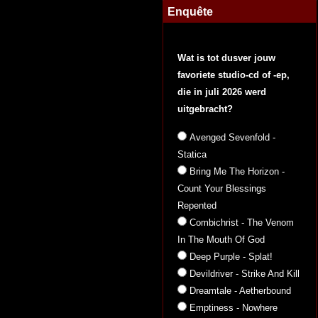
Enquête
Wat is tot dusver jouw
favoriete studio-cd of -ep,
die in juli 2026 werd
uitgebracht?
Avenged Sevenfold -
Statica
Bring Me The Horizon -
Count Your Blessings
Repented
Combichrist - The Venom
In The Mouth Of God
Deep Purple - Splat!
Devildriver - Strike And Kill
Dreamtale - Aetherbound
Emptiness - Nowhere