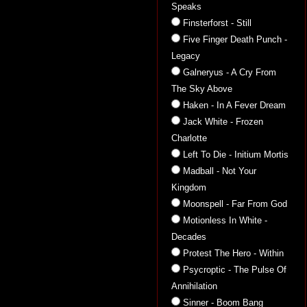
Speaks
Finsterforst - Still
Five Finger Death Punch -
Legacy
Galneryus - A Cry From
The Sky Above
Haken - In A Fever Dream
Jack White - Frozen
Charlotte
Left To Die - Initium Mortis
Madball - Not Your
Kingdom
Moonspell - Far From God
Motionless In White -
Decades
Protest The Hero - Within
Psycroptic - The Pulse Of
Annihilation
Sinner - Boom Bang