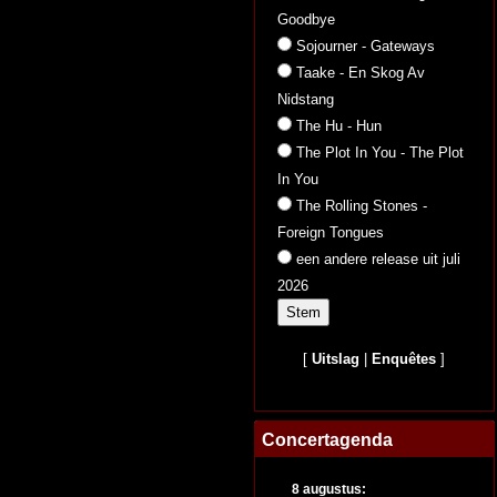
Goodbye
Sojourner - Gateways
Taake - En Skog Av
Nidstang
The Hu - Hun
The Plot In You - The Plot
In You
The Rolling Stones -
Foreign Tongues
een andere release uit juli
2026
[
Uitslag
|
Enquêtes
]
Concertagenda
8 augustus: