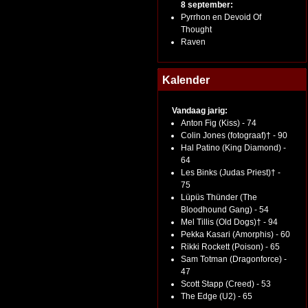
8 september:
Pyrrhon en Devoid Of
Thought
Raven
Kalender
Vandaag jarig:
Anton Fig (Kiss) - 74
Colin Jones (fotograaf)† - 90
Hal Patino (King Diamond) -
64
Les Binks (Judas Priest)† -
75
Lüpüs Thünder (The
Bloodhound Gang) - 54
Mel Tillis (Old Dogs)† - 94
Pekka Kasari (Amorphis) - 60
Rikki Rockett (Poison) - 65
Sam Totman (Dragonforce) -
47
Scott Stapp (Creed) - 53
The Edge (U2) - 65