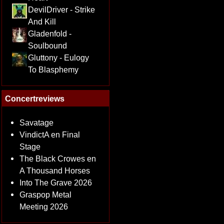
DevilDriver - Strike
And Kill
Gladenfold -
Soulbound
Gluttony - Eulogy
To Blasphemy
Concertreviews
Savatage
VindictA en Final
Stage
The Black Crowes en
A Thousand Horses
Into The Grave 2026
Graspop Metal
Meeting 2026