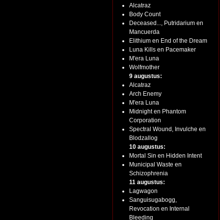
Alcatraz
Body Count
Deceased..., Putridarium en
Mancuerda
Elithium en End of the Dream
Luna Kills en Pacemaker
M'era Luna
Wolfmother
9 augustus:
Alcatraz
Arch Enemy
M'era Luna
Midnight en Phantom
Corporation
Spectral Wound, Invulche en
Blodzallog
10 augustus:
Mortal Sin en Hidden Intent
Municipal Waste en
Schizophrenia
11 augustus:
Lagwagon
Sanguisugabogg,
Revocation en Internal
Bleeding