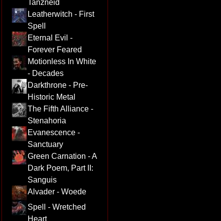
Tanzneid
Leatherwitch - First
Spell
Eternal Evil -
Forever Feared
Motionless In White
- Decades
Darkthrone - Pre-
Historic Metal
The Fifth Alliance -
Stenahoria
Evanescence -
Sanctuary
Green Carnation - A
Dark Poem, Part II:
Sanguis
Alvader - Woede
Spell - Wretched
Heart