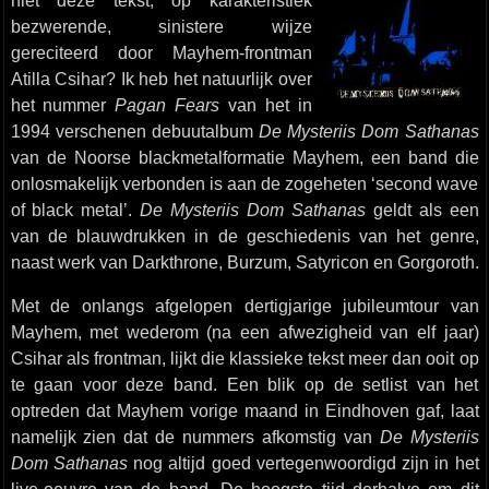
niet deze tekst, op karakteristiek
bezwerende, sinistere wijze
gereciteerd door Mayhem-frontman
Atilla Csihar? Ik heb het natuurlijk over
het nummer
Pagan Fears
van het in
1994 verschenen debuutalbum
De Mysteriis Dom Sathanas
van de Noorse blackmetalformatie Mayhem, een band die
onlosmakelijk verbonden is aan de zogeheten ‘second wave
of black metal’.
De Mysteriis Dom Sathanas
geldt als een
van de blauwdrukken in de geschiedenis van het genre,
naast werk van Darkthrone, Burzum, Satyricon en Gorgoroth.
Met de onlangs afgelopen dertigjarige jubileumtour van
Mayhem, met wederom (na een afwezigheid van elf jaar)
Csihar als frontman, lijkt die klassieke tekst meer dan ooit op
te gaan voor deze band. Een blik op de setlist van het
optreden dat Mayhem vorige maand in Eindhoven gaf, laat
namelijk zien dat de nummers afkomstig van
De Mysteriis
Dom Sathanas
nog altijd goed vertegenwoordigd zijn in het