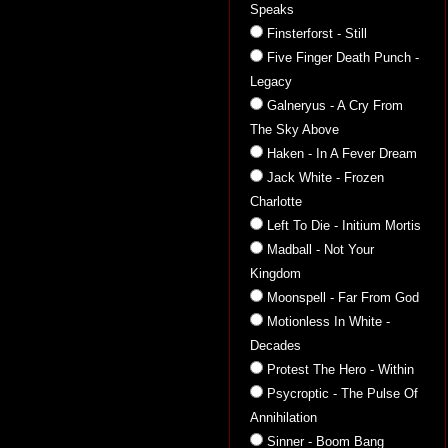
Speaks
Finsterforst - Still
Five Finger Death Punch -
Legacy
Galneryus - A Cry From
The Sky Above
Haken - In A Fever Dream
Jack White - Frozen
Charlotte
Left To Die - Initium Mortis
Madball - Not Your
Kingdom
Moonspell - Far From God
Motionless In White -
Decades
Protest The Hero - Within
Psycroptic - The Pulse Of
Annihilation
Sinner - Boom Bang