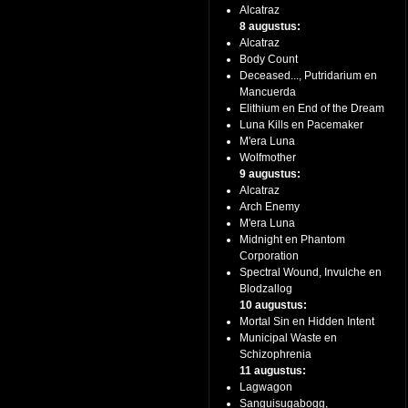
Alcatraz
8 augustus:
Alcatraz
Body Count
Deceased..., Putridarium en
Mancuerda
Elithium en End of the Dream
Luna Kills en Pacemaker
M'era Luna
Wolfmother
9 augustus:
Alcatraz
Arch Enemy
M'era Luna
Midnight en Phantom
Corporation
Spectral Wound, Invulche en
Blodzallog
10 augustus:
Mortal Sin en Hidden Intent
Municipal Waste en
Schizophrenia
11 augustus:
Lagwagon
Sanguisugabogg,