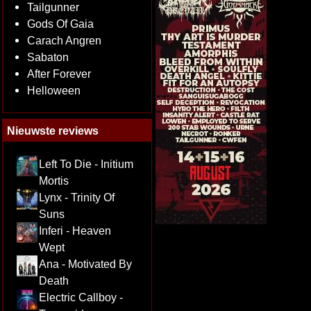
Tailgunner
Gods Of Gaia
Carach Angren
Sabaton
After Forever
Helloween
Nieuwste reviews
Left To Die - Initium
Mortis
Lynx - Trinity Of
Suns
Inferi - Heaven
Wept
Ana - Motivated By
Death
Electric Callboy -