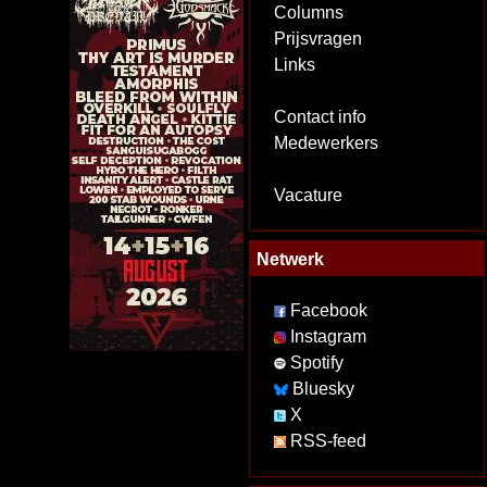
Columns
Prijsvragen
Links
Contact info
Medewerkers
Vacature
Netwerk
Facebook
Instagram
Spotify
Bluesky
X
RSS-feed