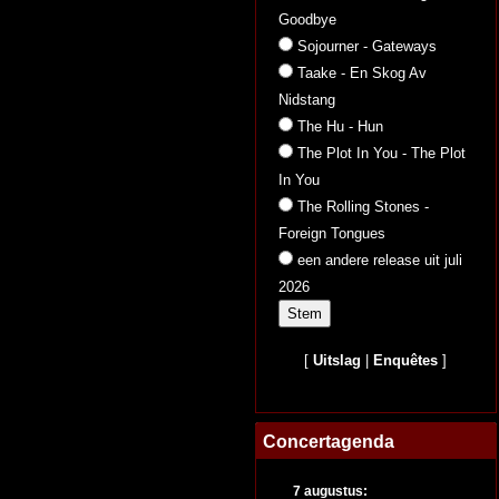
Goodbye
Sojourner - Gateways
Taake - En Skog Av
Nidstang
The Hu - Hun
The Plot In You - The Plot
In You
The Rolling Stones -
Foreign Tongues
een andere release uit juli
2026
[
Uitslag
|
Enquêtes
]
Concertagenda
7 augustus: