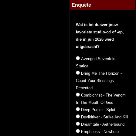
Enquête
Wat is tot dusver jouw
favoriete studio-cd of -ep,
die in juli 2026 werd
uitgebracht?
Avenged Sevenfold -
Statica
Bring Me The Horizon -
Count Your Blessings
Repented
Combichrist - The Venom
In The Mouth Of God
Deep Purple - Splat!
Devildriver - Strike And Kill
Dreamtale - Aetherbound
Emptiness - Nowhere