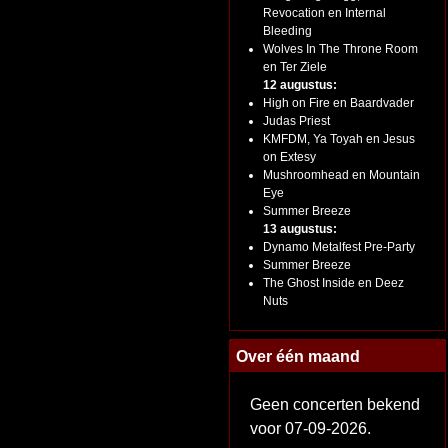
Revocation en Internal
Bleeding
Wolves In The Throne Room
en Ter Ziele
12 augustus:
High on Fire en Baardvader
Judas Priest
KMFDM, Ya Toyah en Jesus
on Extesy
Mushroomhead en Mountain
Eye
Summer Breeze
13 augustus:
Dynamo Metalfest Pre-Party
Summer Breeze
The Ghost Inside en Deez
Nuts
Over één maand
Geen concerten bekend
voor 07-09-2026.