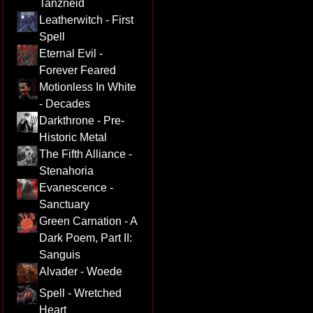
Tanzneid
Leatherwitch - First
Spell
Eternal Evil -
Forever Feared
Motionless In White
- Decades
Darkthrone - Pre-
Historic Metal
The Fifth Alliance -
Stenahoria
Evanescence -
Sanctuary
Green Carnation - A
Dark Poem, Part II:
Sanguis
Alvader - Woede
Spell - Wretched
Heart