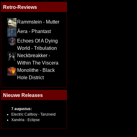
Retro-Reviews
Rammstein - Mutter
Äera - Phantast
Echoes Of A Dying
World - Tribulation
Neckbreakker -
Within The Viscera
Monolithe - Black
Hole District
Nieuwe Releases
7 augustus:
Electric Callboy - Tanzneid
Xandria - Eclipse