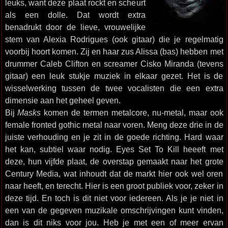
leuks, want deze plaat rockt en scheurt
als een dolle. Dat wordt extra
benadrukt door de lieve, vrouwelijke
stem van Alexia Rodrigues (ook gitaar) die je regelmatig
voorbij hoort komen. Zij en haar zus Alissa (bas) hebben met
drummer Caleb Clifton en screamer Cisko Miranda (tevens
gitaar) een leuk stukje muziek in elkaar gezet. Het is de
wisselwerking tussen de twee vocalisten die een extra
dimensie aan het geheel geven.
Bij
Masks
komen de termen metalcore, nu-metal, maar ook
female fronted gothic metal naar voren. Meng deze drie in de
juiste verhouding en je zit in de goede richting. Hard waar
het kan, subtiel waar nodig. Eyes Set To Kill heeeft met
deze, hun vijfde plaat, de overstap gemaakt naar het grote
Century Media, wat inhoudt dat de markt hier ook wel oren
naar heeft, en terecht. Hier is een groot publiek voor, zeker in
deze tijd. En toch is dit niet voor iedereen. Als je je niet in
een van de gegeven muzikale omschrijvingen kunt vinden,
dan is dit niks voor jou. Heb je met een of meer ervan