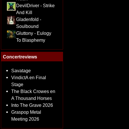
DevilDriver - Strike
And Kill
Gladenfold -
Soulbound
Gluttony - Eulogy
To Blasphemy
Concertreviews
Savatage
VindictA en Final
Stage
The Black Crowes en
A Thousand Horses
Into The Grave 2026
Graspop Metal
Meeting 2026