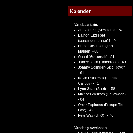
Kalender
Vandaag jarig:
Andy Kaina (Messiah)† - 57
Báthori Erzsébet
(seriemoordenaar)† - 466
Bruce Dickinson (Iron
Maiden) - 68
Gaahl (Gorgoroth) - 51
Jamey Jasta (Hatebreed) - 49
Johnny Solinger (Skid Row)†
- 61
Kevin Ratajczak (Electric
Callboy) - 41
Lynn Strait (Snot)† - 58
Michael Weikath (Helloween)
- 64
Omar Espinosa (Escape The
Fate) - 42
Pete Way (UFO)† - 76
Vandaag overleden: