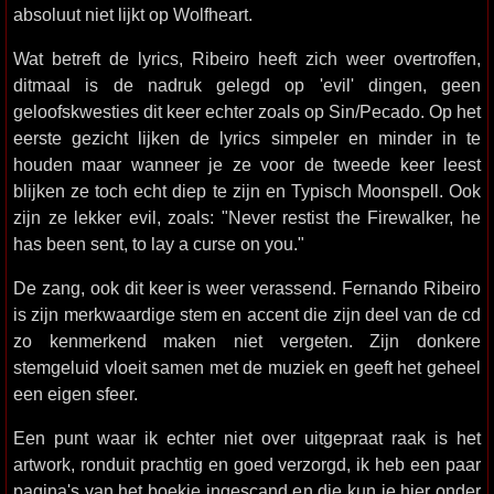
absoluut niet lijkt op Wolfheart.
Wat betreft de lyrics, Ribeiro heeft zich weer overtroffen,
ditmaal is de nadruk gelegd op 'evil' dingen, geen
geloofskwesties dit keer echter zoals op Sin/Pecado. Op het
eerste gezicht lijken de lyrics simpeler en minder in te
houden maar wanneer je ze voor de tweede keer leest
blijken ze toch echt diep te zijn en Typisch Moonspell. Ook
zijn ze lekker evil, zoals: "Never restist the Firewalker, he
has been sent, to lay a curse on you."
De zang, ook dit keer is weer verassend. Fernando Ribeiro
is zijn merkwaardige stem en accent die zijn deel van de cd
zo kenmerkend maken niet vergeten. Zijn donkere
stemgeluid vloeit samen met de muziek en geeft het geheel
een eigen sfeer.
Een punt waar ik echter niet over uitgepraat raak is het
artwork, ronduit prachtig en goed verzorgd, ik heb een paar
pagina's van het boekje ingescand en die kun je hier onder