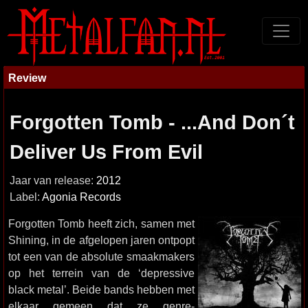
Review
Forgotten Tomb - ...And Don´t
Deliver Us From Evil
Jaar van release:
2012
Label:
Agonia Records
Forgotten Tomb heeft zich, samen met
Shining, in de afgelopen jaren ontpopt
tot een van de absolute smaakmakers
op het terrein van de ‘depressive
black metal’. Beide bands hebben met
elkaar gemeen dat ze genre-