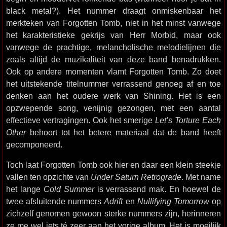
black metal?). Het nummer draagt onmiskenbaar het
merkteken van Forgotten Tomb, niet in het minst vanwege
het karakteristieke gekrijs van Herr Morbid, maar ook
vanwege de prachtige, melancholische melodielijnen die
zoals altijd de muzikaliteit van deze band benadrukken.
Ook op andere momenten vlamt Forgotten Tomb. Zo doet
het uitstekende titelnummer verrassend genoeg af en toe
denken aan het oudere werk van Shining. Het is een
opzwepende song, venijnig gezongen, met een aantal
effectieve vertragingen. Ook het smerige
Let’s Torture Each
Other
behoort tot het betere materiaal dat de band heeft
gecomponeerd.
Toch laat Forgotten Tomb ook hier en daar een klein steekje
vallen ten opzichte van
Under Saturn Retrograde
. Met name
het lange
Cold Summer
is verrassend mak. En hoewel de
twee afsluitende nummers
Adrift
en
Nullifying Tomorrow
op
zichzelf genomen gewoon sterke nummers zijn, herinneren
ze me wel iets té zeer aan het vorige album. Het is moeilijk