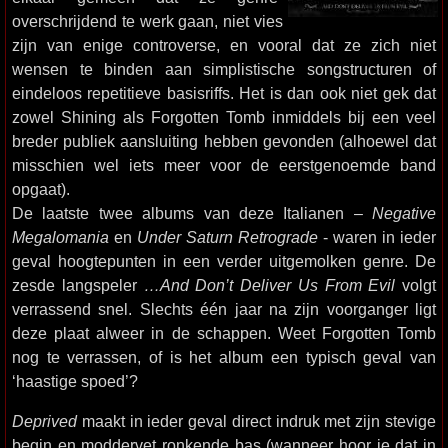
overschrijdend te werk gaan, niet vies
zijn van enige controverse, en vooral dat ze zich niet
wensen te binden aan simplistische songstructuren of
eindeloos repetitieve basisriffs. Het is dan ook niet gek dat
zowel Shining als Forgotten Tomb inmiddels bij een veel
breder publiek aansluiting hebben gevonden (alhoewel dat
misschien wel iets meer voor de eerstgenoemde band
opgaat).
De laatste twee albums van deze Italianen –
Negative
Megalomania
en
Under Saturn Retrograde
- waren in ieder
geval hoogtepunten in een verder uitgemolken genre. De
zesde langspeler
…And Don’t Deliver Us From Evil
volgt
verrassend snel. Slechts één jaar na zijn voorganger ligt
deze plaat alweer in de schappen. Weet Forgotten Tomb
nog te verrassen, of is het album een typisch geval van
‘haastige spoed’?
Deprived
maakt in ieder geval direct indruk met zijn stevige
begin en moddervet ronkende bas (wanneer hoor je dat in