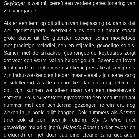
Skyforger
is wat mij betreft een verdere perfectionering van
zijn voorganger.
Als er één term op dit album van toepassing is, dan is dat
wel ‘gedistingeerd’. Werkelijk alles aan dit album straalt
grote klasse uit. De gitaristen strooien schier moeiteloos
met prachtige melodielijnen en stijlvolle, gevoelige solo’s.
Samen met de smaakvol gearrangeerde keyboards zorgt
dat voor een warm, vol en helder geluid. Bovendien levert
frontman Tomi Joutsen een sublieme prestatie af: zijn grunts
zijn indrukwekkend en helder, maar vooral zijn cleane zang
is schitterend. Als de composities dan ook nog beter dan
ooit zijn, kunnen we alleen maar van een meesterwerk
spreken. Zo is
Silver Bride
bijvoorbeeld een ronduit geniaal
nummer met een schitterend gezongen refrein dat nog
weken in je hoofd blijft hangen. Ook nummers als
Sampo
(met ook al zo’n heerlijk refrein),
Sky Is Mine
(met
geweldige melodielijnen),
Majestic Beast
(lekker zwaar en
dreigend) en het door sublieme cleane zang gedragen