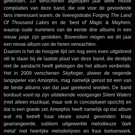
geworden. Zo verschenen afgelopen jaar twee mooie
compilaties van deze band, die ook voor de gevorderde
fans interessant waren: de liveregistratie
Forging The Land
Of Thousand Lakes
en de ‘best of’
Magic & Mayhem
,
waarop oude nummers van de eerste drie albums in een
nieuw jasje zijn gestoken. Bovendien mogen we dit jaar
een nieuw album van de heren verwachten.
Daarom is het de hoogste tijd om nog eens even uitgebreid
stil te staan bij de laatste plaat van deze band, die destijds
niet de aandacht heeft gekregen die het album verdiende.
Het in 2009 verschenen
Skyforger
, alweer de negende
langspeler van Amorphis, mag namelijk gerust tot een van
de beste albums van dat jaar gerekend worden. De band
borduurt voort op zijn uitstekende voorganger
Silent Waters
(niet alleen muzikaal, maar ook in conceptueel opzicht) en
dat is een goede zet. Amorphis heeft namelijk op dat album
wat mij betreft haar ideale sound gevonden: knap
gearrangeerde, subliem uitgewerkte melodieuze ‘dark
metal’ met heerlijke melodielijnen en fraai toetsenwerk.