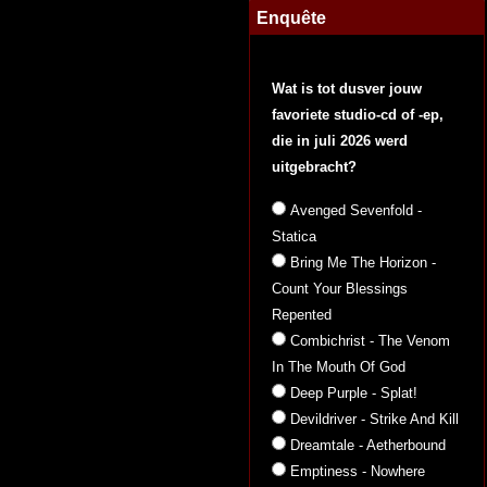
Enquête
Wat is tot dusver jouw
favoriete studio-cd of -ep,
die in juli 2026 werd
uitgebracht?
Avenged Sevenfold -
Statica
Bring Me The Horizon -
Count Your Blessings
Repented
Combichrist - The Venom
In The Mouth Of God
Deep Purple - Splat!
Devildriver - Strike And Kill
Dreamtale - Aetherbound
Emptiness - Nowhere