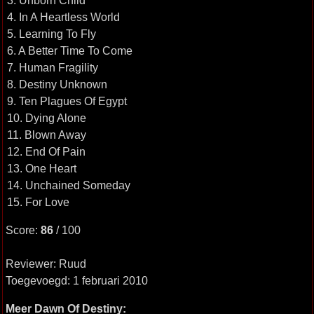
3. Unborn Child
4. In A Heartless World
5. Learning To Fly
6. A Better Time To Come
7. Human Fragility
8. Destiny Unknown
9. Ten Plagues Of Egypt
10. Dying Alone
11. Blown Away
12. End Of Pain
13. One Heart
14. Unchained Someday
15. For Love
Score:
86
/ 100
Reviewer: Ruud
Toegevoegd: 1 februari 2010
Meer Dawn Of Destiny: