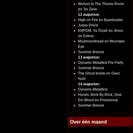
Wolves In The Throne Room
en Ter Ziele
12 augustus:
High on Fire en Baardvader
Judas Priest
KMFDM, Ya Toyah en Jesus
on Extesy
Mushroomhead en Mountain
Eye
Summer Breeze
13 augustus:
Dynamo Metalfest Pre-Party
Summer Breeze
The Ghost Inside en Deez
Nuts
14 augustus:
Dynamo Metalfest
Hoods, Brick By Brick, Give
Em Blood en Provisional
Summer Breeze
Over één maand