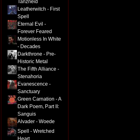
Tanzneid
Leatherwitch - First
Spell
Eternal Evil -
Forever Feared
Motionless In White
- Decades
Darkthrone - Pre-
Historic Metal
The Fifth Alliance -
Stenahoria
Evanescence -
Sanctuary
Green Carnation - A
Dark Poem, Part II:
Sanguis
Alvader - Woede
Spell - Wretched
Heart