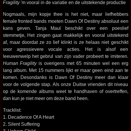
Fragility
'm vooral in de variatie en de uitstekende productie
Nogmaals, mijn kopje thee is het niet, maar liefhebbers
female fronted bands moeten Dawn Of Destiny absoluut een
kans geven. Tanja Maul beschikt over een poeslief
stemmetje, Het zingen gaat makkelijk en vooral uitstekend
af, maar doordat ze zo lief klinkt is ze helaas niet geschikt
voor agressievere vocale acties. Het is alsof een
leeuwenwelp het gebrul van zijn vader probeert te imiteren.
Human Fragility
is overigens met 65 minuten wel een erg
lang album. Met 15 nummers lijkt er maar geen eind aan te
komen. Desondanks is Dawn Of Destiny meer dan klaar
voor de volgende stap. Als onze Duitse vrienden dit niveau
op de komende albums weet te handhaven of overtreffen,
dan kun je niet meer om deze band heen.
Tracklist:
1. Decadence Of A Heart
2. Silent Suffering