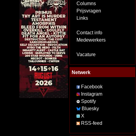
Columns
Prijsvragen
Links
Contact info
Medewerkers
Vacature
Netwerk
Facebook
Instagram
Spotify
Bluesky
X
RSS-feed