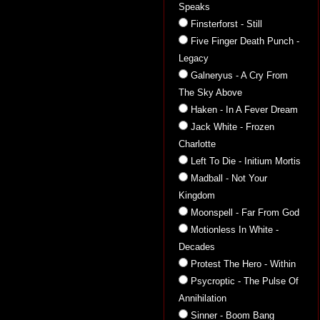
Speaks
Finsterforst - Still
Five Finger Death Punch -
Legacy
Galneryus - A Cry From
The Sky Above
Haken - In A Fever Dream
Jack White - Frozen
Charlotte
Left To Die - Initium Mortis
Madball - Not Your
Kingdom
Moonspell - Far From God
Motionless In White -
Decades
Protest The Hero - Within
Psycroptic - The Pulse Of
Annihilation
Sinner - Boom Bang