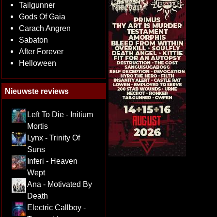
Tailgunner
Gods Of Gaia
Carach Angren
Sabaton
After Forever
Helloween
Nieuwste reviews
Left To Die - Initium
Mortis
Lynx - Trinity Of
Suns
Inferi - Heaven
Wept
Ana - Motivated By
Death
Electric Callboy -