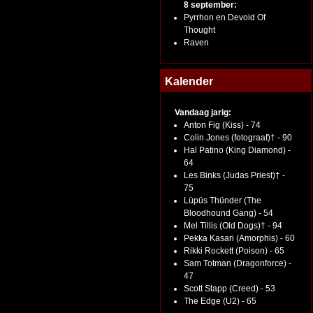
8 september:
Pyrrhon en Devoid Of
Thought
Raven
Kalender
Vandaag jarig:
Anton Fig (Kiss) - 74
Colin Jones (fotograaf)† - 90
Hal Patino (King Diamond) -
64
Les Binks (Judas Priest)† -
75
Lüpüs Thünder (The
Bloodhound Gang) - 54
Mel Tillis (Old Dogs)† - 94
Pekka Kasari (Amorphis) - 60
Rikki Rockett (Poison) - 65
Sam Totman (Dragonforce) -
47
Scott Stapp (Creed) - 53
The Edge (U2) - 65