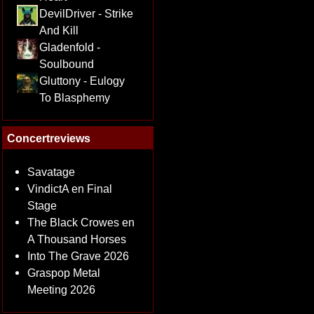
DevilDriver - Strike
And Kill
Gladenfold -
Soulbound
Gluttony - Eulogy
To Blasphemy
Concertreviews
Savatage
VindictA en Final
Stage
The Black Crowes en
A Thousand Horses
Into The Grave 2026
Graspop Metal
Meeting 2026