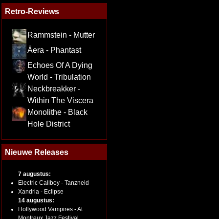
Retro-Reviews
Rammstein - Mutter
Äera - Phantast
Echoes Of A Dying
World - Tribulation
Neckbreakker -
Within The Viscera
Monolithe - Black
Hole District
Nieuwe Releases
7 augustus:
Electric Callboy - Tanzneid
Xandria - Eclipse
14 augustus:
Hollywood Vampires - At
Montreux Jazz Festival