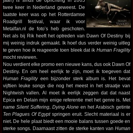
jaar!) is sinds de oprichting in 2005
twee keer in Nederland geweest. De
laatste keer was op het Rotterdamse
Roadgrill festival, waar ik voor
Metalfan.nl de foto’s heb geschoten.
Net als bij Rik heeft het optreden van Dawn Of Destiny bij
mij weinig indruk gemaakt. Ik hoef dus verder weinig uitleg
te geven hoe ik reageerde toen bleek dat ik
Human Fragility
mocht reviewen.
Nou verdient elke promo een nieuwe kans, dus ook Dawn Of
Destiny. En om heel eerlijk te zijn, moet ik toegeven dat
Human Fragility
een bijzonder sterk album is. Het bevat
vijftien leuke songs die nog het meest in het straatje van
Nightwish vallen. Al moet ik eerlijk zeggen dat dat naast
Epica en Delain mijn enige referentie met het genre is. Met
name
Silent Suffering
,
Dying Alone
en het Arabisch getinte
Ten Plagues Of Egypt
springen eruit. Slecht materiaal is er
niet. De hele plaat biedt een mooie balans tussen goede en
sterke songs. Daarnaast zitten de sterke kanten van
Human