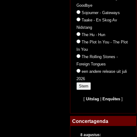
Goodbye
Sojourner - Gateways
Taake - En Skog Av
Nidstang
The Hu - Hun
The Plot In You - The Plot
In You
The Rolling Stones -
Foreign Tongues
een andere release uit juli
2026
[
Uitslag
|
Enquêtes
]
Concertagenda
8 augustus: