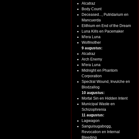
Alcatraz
Body Count
Deceased..., Putridarium en
Mancuerda
Elithium en End of the Dream
Luna Kills en Pacemaker
M'era Luna
Wolfmother
9 augustus:
Alcatraz
Arch Enemy
M'era Luna
Midnight en Phantom
Corporation
Spectral Wound, Invulche en
Blodzallog
10 augustus:
Mortal Sin en Hidden Intent
Municipal Waste en
Schizophrenia
11 augustus:
Lagwagon
Sanguisugabogg,
Revocation en Internal
Bleeding