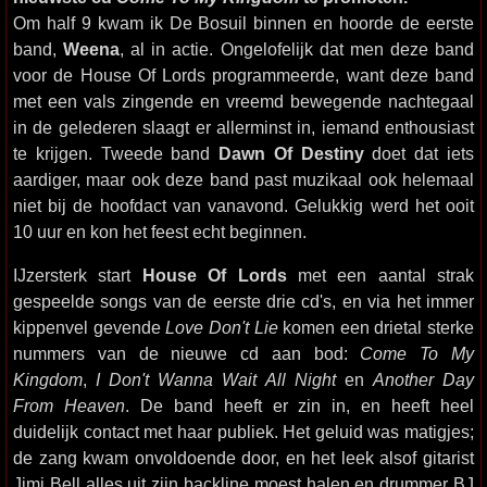
Om half 9 kwam ik De Bosuil binnen en hoorde de eerste
band,
Weena
, al in actie. Ongelofelijk dat men deze band
voor de House Of Lords programmeerde, want deze band
met een vals zingende en vreemd bewegende nachtegaal
in de gelederen slaagt er allerminst in, iemand enthousiast
te krijgen. Tweede band
Dawn Of Destiny
doet dat iets
aardiger, maar ook deze band past muzikaal ook helemaal
niet bij de hoofdact van vanavond. Gelukkig werd het ooit
10 uur en kon het feest echt beginnen.
IJzersterk start
House Of Lords
met een aantal strak
gespeelde songs van de eerste drie cd's, en via het immer
kippenvel gevende
Love Don't Lie
komen een drietal sterke
nummers van de nieuwe cd aan bod:
Come To My
Kingdom
,
I Don't Wanna Wait All Night
en
Another Day
From Heaven
. De band heeft er zin in, en heeft heel
duidelijk contact met haar publiek. Het geluid was matigjes;
de zang kwam onvoldoende door, en het leek alsof gitarist
Jimi Bell alles uit zijn backline moest halen en drummer BJ